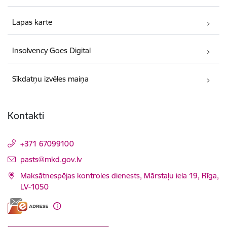
Lapas karte
Insolvency Goes Digital
Sīkdatņu izvēles maiņa
Kontakti
+371 67099100
E-pasts:
pasts@mkd.gov.lv
Maksātnespējas kontroles dienests, Mārstaļu iela 19, Rīga,
LV-1050