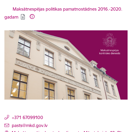
Lejupielādēt:
Maksātnespējas politikas pamatnostādnes 2016.-2020.
gadam
+371 67099100
E-pasts:
pasts@mkd.gov.lv