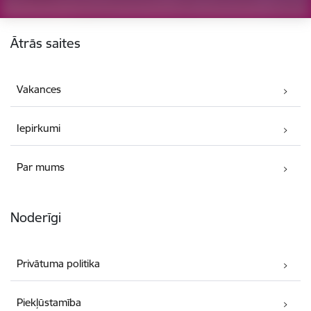
Kājene
Ātrās saites
Vakances
Iepirkumi
Par mums
Noderīgi
Privātuma politika
Piekļūstamība