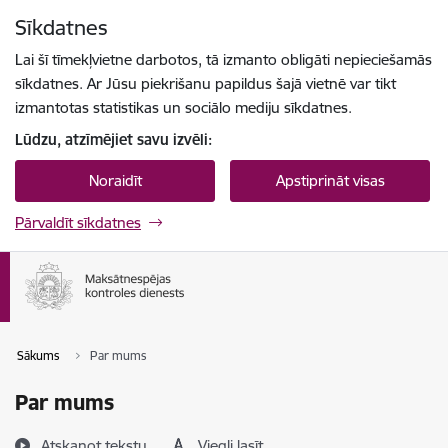
Pāriet uz lapas saturu
Sīkdatnes
Spied
lai meklētu
Enter
Lai šī tīmekļvietne darbotos, tā izmanto obligāti nepieciešamās
sīkdatnes. Ar Jūsu piekrišanu papildus šajā vietnē var tikt
izmantotas statistikas un sociālo mediju sīkdatnes.
Lūdzu, atzīmējiet savu izvēli:
Noraidīt
Apstiprināt visas
Pārvaldīt sīkdatnes
Sākums
Par mums
Par mums
Atskaņot tekstu
Viegli lasīt