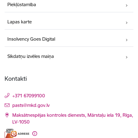
Piekļūstamība
Lapas karte
Insolvency Goes Digital
Sīkdatņu izvēles maiņa
Kontakti
+371 67099100
E-pasts:
pasts@mkd.gov.lv
Maksātnespējas kontroles dienests, Mārstaļu iela 19, Rīga,
LV-1050