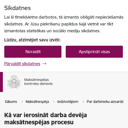
Pāriet uz lapas saturu
Sīkdatnes
Spied
lai meklētu
Enter
Lai šī tīmekļvietne darbotos, tā izmanto obligāti nepieciešamās
sīkdatnes. Ar Jūsu piekrišanu papildus šajā vietnē var tikt
izmantotas statistikas un sociālo mediju sīkdatnes.
Lūdzu, atzīmējiet savu izvēli:
Noraidīt
Apstiprināt visas
Pārvaldīt sīkdatnes
Sākums
Maksātnespēja
Iedzīvotājiem
Par darbinieku aizsardzīb
Kā var ierosināt darba devēja
maksātnespējas procesu