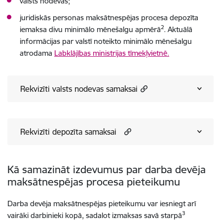
valsts nodevas;
juridiskās personas maksātnespējas procesa depozīta
2
iemaksa divu minimālo mēnešalgu apmērā
. Aktuālā
informācijas par valstī noteikto minimālo mēnešalgu
atrodama
Labklājības ministrijas tīmekļvietnē.
Rekvizīti valsts nodevas samaksai
Rekvizīti depozīta samaksai
Kā samazināt izdevumus par darba devēja
maksātnespējas procesa pieteikumu
Darba devēja maksātnespējas pieteikumu var iesniegt arī
3
vairāki darbinieki kopā, sadalot izmaksas savā starpā