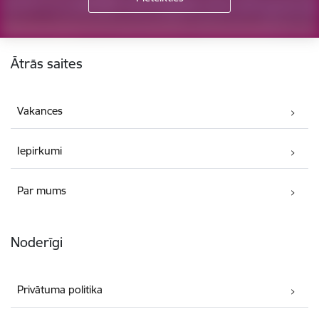
Kājene
Ātrās saites
Vakances
Iepirkumi
Par mums
Noderīgi
Privātuma politika