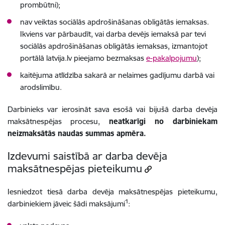
prombūtni);
nav veiktas sociālās apdrošināšanas obligātās iemaksas.
Ikviens var pārbaudīt, vai darba devējs iemaksā par tevi
sociālās apdrošināšanas obligātās iemaksas, izmantojot
portālā latvija.lv pieejamo bezmaksas
e-pakalpojumu
);
kaitējuma atlīdzība sakarā ar nelaimes gadījumu darbā vai
arodslimību.
Darbinieks var ierosināt sava esošā vai bijušā darba devēja
maksātnespējas procesu,
neatkarīgi no darbiniekam
neizmaksātās naudas summas apmēra.
Izdevumi saistībā ar darba devēja
maksātnespējas pieteikumu
Iesniedzot tiesā darba devēja maksātnespējas pieteikumu,
1
darbiniekiem jāveic šādi maksājumi
: