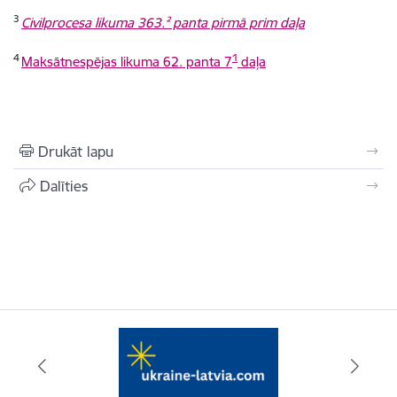
3
Civilprocesa likuma 363.² panta pirmā prim daļa
4
1
Maksātnespējas likuma 62. panta 7
daļa
Drukāt lapu
Dalīties