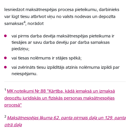
Iesniedzot maksātnespējas procesa pieteikumu, darbinieks
var lūgt tiesu atbrīvot viņu no valsts nodevas un depozīta
4
samaksas
, norādot
vai pirms darba devēja maksātnespējas pieteikuma ir
tiesājies ar savu darba devēju par darba samaksas
piedziņu;
vai tiesas nolēmums ir stājies spēkā;
vai zvērināts tiesu izpildītājs atzinis nolēmuma izpildi par
neiespējamu.
1
MK noteikumi Nr.88 "Kārtība, kādā iemaksā un izmaksā
depozītu juridiskās un fiziskās personas maksātnespējas
procesā"
2
Maksātnespējas likuma 62. panta pirmais daļa un 129. panta
otrā daļa