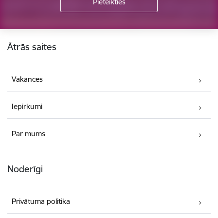
Kājene
Ātrās saites
Vakances
Iepirkumi
Par mums
Noderīgi
Privātuma politika