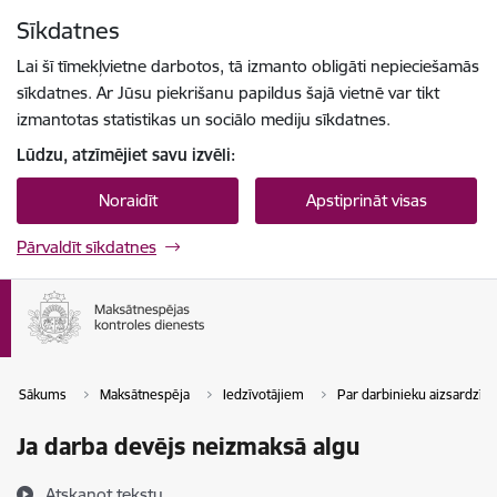
Pāriet uz lapas saturu
Sīkdatnes
Spied
lai meklētu
Enter
Lai šī tīmekļvietne darbotos, tā izmanto obligāti nepieciešamās
sīkdatnes. Ar Jūsu piekrišanu papildus šajā vietnē var tikt
izmantotas statistikas un sociālo mediju sīkdatnes.
Lūdzu, atzīmējiet savu izvēli:
Noraidīt
Apstiprināt visas
Pārvaldīt sīkdatnes
Sākums
Maksātnespēja
Iedzīvotājiem
Par darbinieku aizsardzīb
Ja darba devējs neizmaksā algu
Atskaņot tekstu