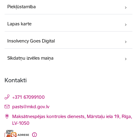
Piekļūstamība
Lapas karte
Insolvency Goes Digital
Sīkdatņu izvēles maiņa
Kontakti
+371 67099100
E-pasts:
pasts@mkd.gov.lv
Maksātnespējas kontroles dienests, Mārstaļu iela 19, Rīga,
LV-1050