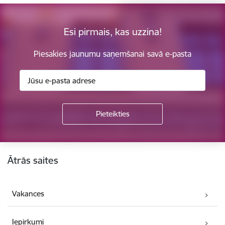
Esi pirmais, kas uzzina!
Piesakies jaunumu saņemšanai savā e-pasta
Kājene
Ātrās saites
Vakances
Iepirkumi