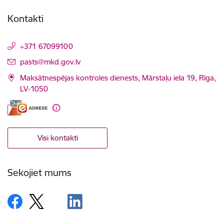
Kontakti
+371 67099100
E-pasts:
pasts@mkd.gov.lv
Maksātnespējas kontroles dienests, Mārstaļu iela 19, Rīga,
LV-1050
Visi kontakti
Sekojiet mums