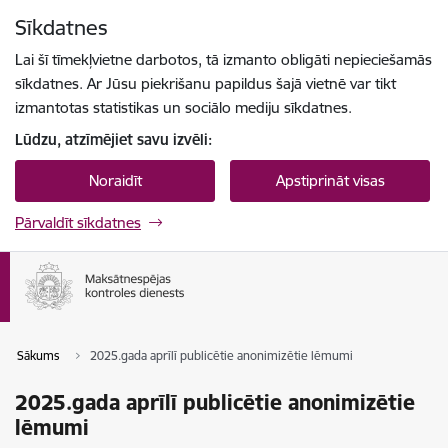
Pāriet uz lapas saturu
Sīkdatnes
Spied
lai meklētu
Enter
Lai šī tīmekļvietne darbotos, tā izmanto obligāti nepieciešamās
sīkdatnes. Ar Jūsu piekrišanu papildus šajā vietnē var tikt
izmantotas statistikas un sociālo mediju sīkdatnes.
Lūdzu, atzīmējiet savu izvēli:
Noraidīt
Apstiprināt visas
Pārvaldīt sīkdatnes
Sākums
2025.gada aprīlī publicētie anonimizētie lēmumi
2025.gada aprīlī publicētie anonimizētie
lēmumi