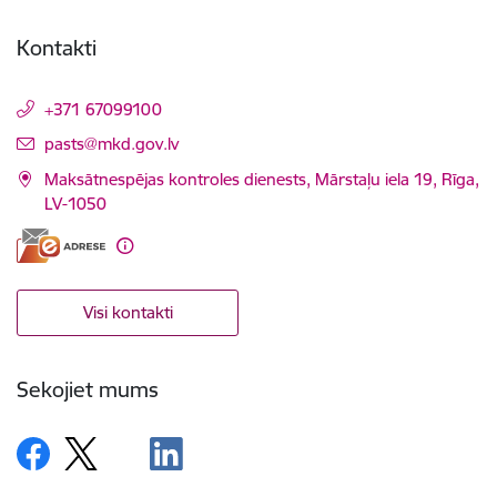
Kontakti
+371 67099100
E-pasts:
pasts@mkd.gov.lv
Maksātnespējas kontroles dienests, Mārstaļu iela 19, Rīga,
LV-1050
Visi kontakti
Sekojiet mums