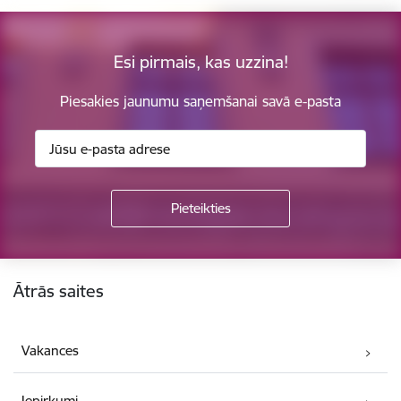
Esi pirmais, kas uzzina!
Piesakies jaunumu saņemšanai savā e-pasta
Kājene
Ātrās saites
Vakances
Iepirkumi