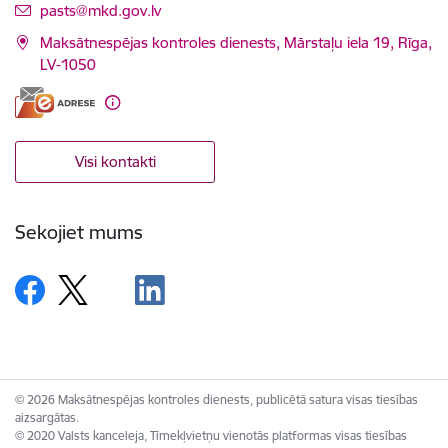
E-pasts:
pasts@mkd.gov.lv
Maksātnespējas kontroles dienests, Mārstaļu iela 19, Rīga,
LV-1050
Visi kontakti
Sekojiet mums
© 2026 Maksātnespējas kontroles dienests, publicētā satura visas tiesības
aizsargātas.
© 2020 Valsts kanceleja, Tīmekļvietņu vienotās platformas visas tiesības