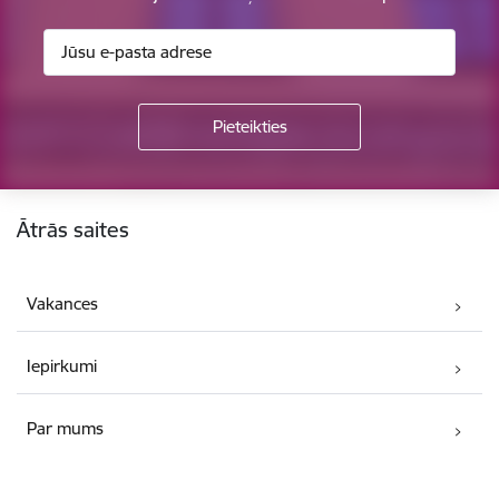
Kājene
Ātrās saites
Vakances
Iepirkumi
Par mums