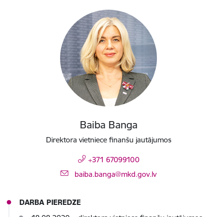
Baiba Banga
Direktora vietniece finanšu jautājumos
+371 67099100
E-pasts:
baiba.banga@mkd.gov.lv
DARBA PIEREDZE