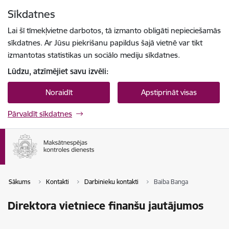
Pāriet uz lapas saturu
Sīkdatnes
Spied
lai meklētu
Enter
Lai šī tīmekļvietne darbotos, tā izmanto obligāti nepieciešamās
sīkdatnes. Ar Jūsu piekrišanu papildus šajā vietnē var tikt
izmantotas statistikas un sociālo mediju sīkdatnes.
Lūdzu, atzīmējiet savu izvēli:
Noraidīt
Apstiprināt visas
Pārvaldīt sīkdatnes
Sākums
Kontakti
Darbinieku kontakti
Baiba Banga
Direktora vietniece finanšu jautājumos