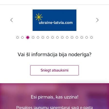
Vai šī informācija bija noderīga?
Sniegt atsauksmi
Esi pirmais, kas uzzina!
Piesakies jaunumu saņemšanai savā e-pasta