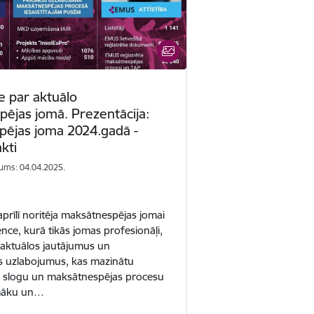
 par aktuālo
ējas jomā. Prezentācija:
ējas joma 2024.gadā -
akti
ums: 04.04.2025.
prīlī noritēja maksātnespējas jomai
ence, kurā tikās jomas profesionāļi,
u aktuālos jautājumus un
s uzlabojumus, kas mazinātu
o slogu un maksātnespējas procesu
amāku un…