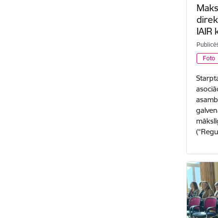
Maks
direk
IAIR 
Publicē
Foto
Starpt
asociā
asambl
galven
mākslīg
(“Reg