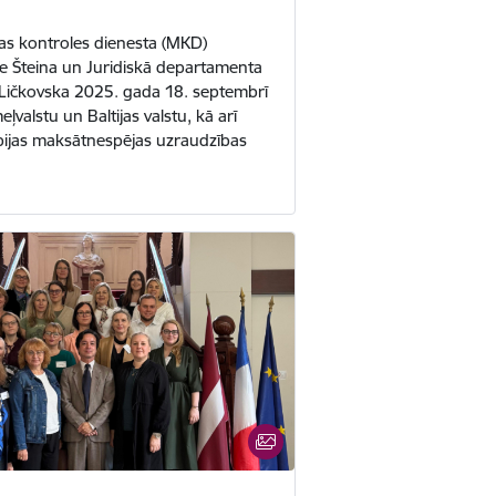
s kontroles dienesta (MKD)
se Šteina un Juridiskā departamenta
a Ličkovska 2025. gada 18. septembrī
eļvalstu un Baltijas valstu, kā arī
rbijas maksātnespējas uzraudzības