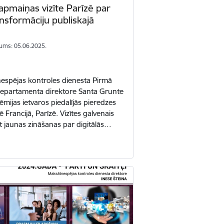
apmaiņas vizīte Parīzē par
ansformāciju publiskajā
ums: 05.06.2025.
espējas kontroles dienesta Pirmā
epartamenta direktore Santa Grunte
ēmijas ietvaros piedalījās pieredzes
 Francijā, Parīzē. Vizītes galvenais
t jaunas zināšanas par digitālās…