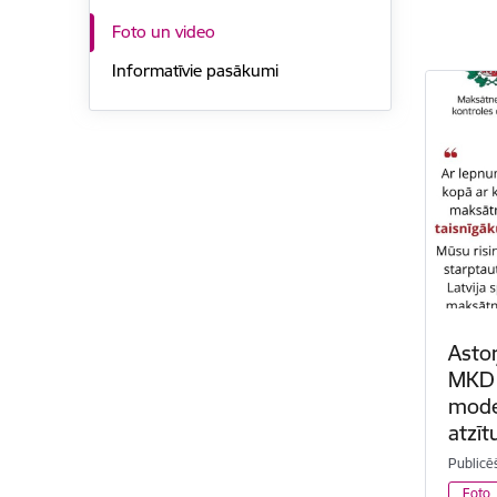
Foto un video
Informatīvie pasākumi
Asto
MKD 
moder
atzīt
Publicē
Foto