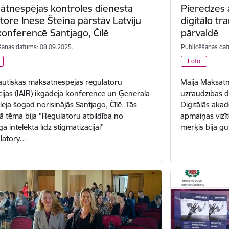
ātnespējas kontroles dienesta
Pieredzes 
tore Inese Šteina pārstāv Latviju
digitālo tr
konferencē Santjago, Čīlē
pārvaldē
šanas datums: 08.09.2025.
Publicēšanas dat
Foto
autiskās maksātnespējas regulatoru
Maijā Maksātn
cijas (IAIR) ikgadējā konference un Ģenerālā
uzraudzības d
eja šogad norisinājās Santjago, Čīlē. Tās
Digitālās akad
ā tēma bija “Regulatoru atbildība no
apmaiņas vizītē
ā intelekta līdz stigmatizācijai”
mērķis bija gū
ulatory…