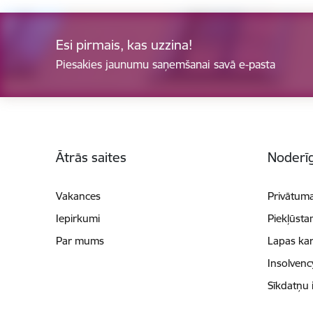
Esi pirmais, kas uzzina!
Piesakies jaunumu saņemšanai savā e-pasta
Kājene
Ātrās saites
Noderīg
Vakances
Privātuma
Iepirkumi
Piekļūsta
Par mums
Lapas kar
Insolvenc
Sīkdatņu 