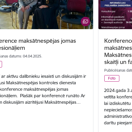
erence maksātnespējas jomas
Konference
esionāļiem
maksātnesp
Maksātnesp
šanas datums: 04.04.2025.
skaitļi un f
Publicēšanas dat
ī ar aktīvu dalībnieku iesaisti un diskusijām ir
Foto
ējusi Maksātnespējas kontroles dienesta
 konference maksātnespējas jomas
2024.gada 3.a
ionāļiem. Plašāk par konferencē runāto Ar
veltīta konfer
m diskusijām aizritējusi Maksātnespējas…
lai izdiskutēt
nepieciešamo
administratīv
darītu pieej