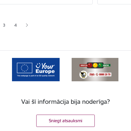
a
3
4
lapa
Lapa
Lapa
Vai šī informācija bija noderīga?
Sniegt atsauksmi