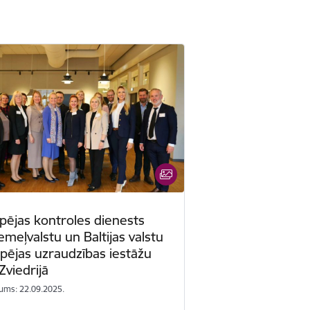
ējas kontroles dienests
emeļvalstu un Baltijas valstu
ējas uzraudzības iestāžu
viedrijā
ums: 22.09.2025.