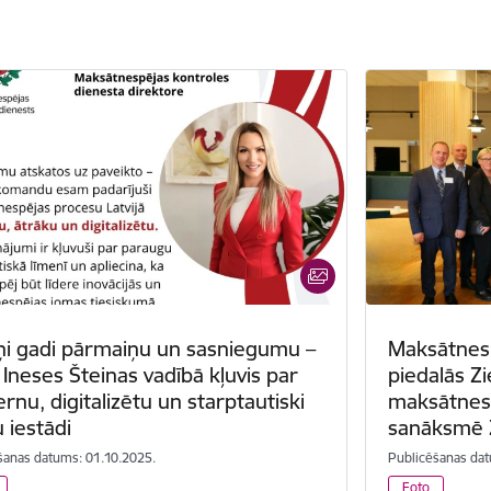
ņi gadi pārmaiņu un sasniegumu –
Maksātnesp
Ineses Šteinas vadībā kļuvis par
piedalās Zi
nu, digitalizētu un starptautiski
maksātnesp
u iestādi
sanāksmē Z
šanas datums: 01.10.2025.
Publicēšanas dat
Foto