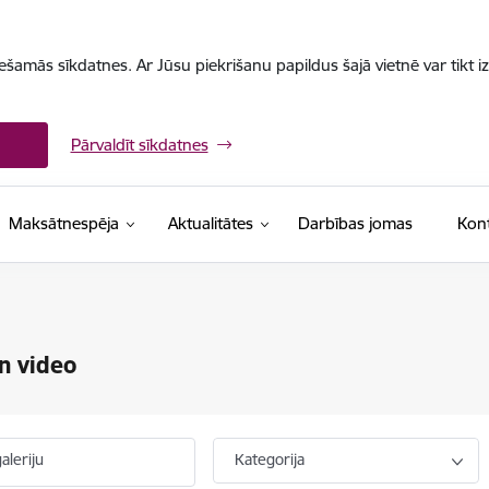
iešamās sīkdatnes. Ar Jūsu piekrišanu papildus šajā vietnē var tikt i
Pārvaldīt sīkdatnes
Maksātnespēja
Aktualitātes
Darbības jomas
Kont
n video
aleriju
Kategorija