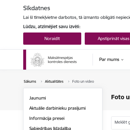
Pāriet uz lapas saturu
Sīkdatnes
Lai šī tīmekļvietne darbotos, tā izmanto obligāti nepiec
Lūdzu, atzīmējiet savu izvēli:
Noraidīt
Apstiprināt visas
Par mums
Sākums
Aktualitātes
Foto un video
Foto u
Jaunumi
Aktuālie darbinieku prasījumi
Informācija presei
Meklēt g
Sabiedrības līdzdalība