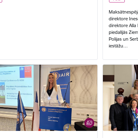
Maksātnespēja
direktore Ine
direktore All
piedalījās Ziem
Polijas un Se
iestāžu…