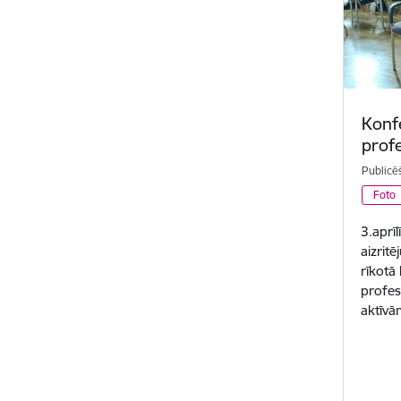
Konf
prof
Publicē
Foto
3.aprīl
aizrit
rīkotā
profes
aktīvā