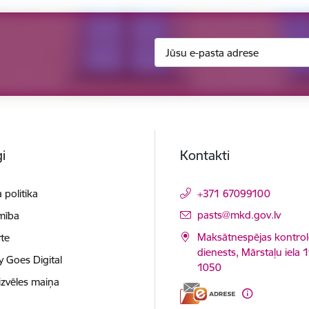
i
Kontakti
 politika
+371 67099100
E-pasts:
pasts@mkd.gov.lv
mība
Maksātnespējas kontrol
te
dienests, Mārstaļu iela 1
y Goes Digital
1050
izvēles maiņa