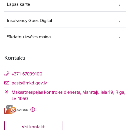
Lapas karte
Insolvency Goes Digital
Sīkdatņu izvēles maiņa
Kontakti
+371 67099100
E-pasts:
pasts@mkd.gov.lv
Maksātnespējas kontroles dienests, Mārstaļu iela 19, Rīga,
LV-1050
Visi kontakti