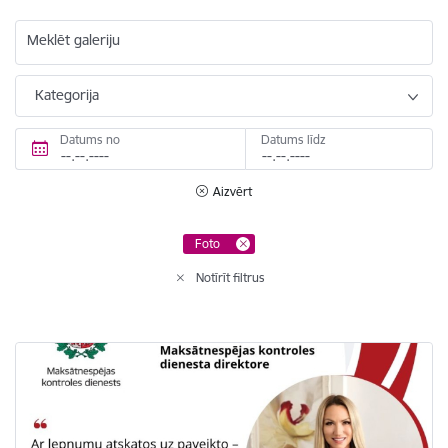
Meklēt galeriju
Kategorija
Datums no
Datums līdz
Aizvērt
Foto
Notīrīt filtrus