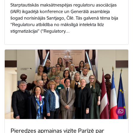
Starptautiskās maksātnespējas regulatoru asociācijas
(IAIR) ikgadējā konference un Ģenerālā asambleja
šogad norisinājās Santjago, Čīlē. Tās galvenā tēma bija
“Regulatoru atbildība no mākslīgā intelekta līdz
stigmatizācijai” (“Regulatory…
Pieredzes apmaiņas vizīte Parīzē par