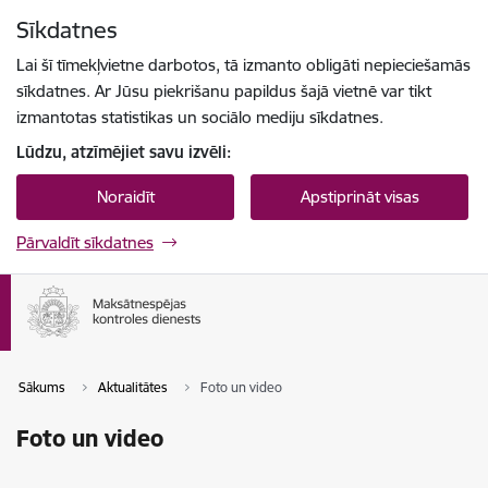
Pāriet uz lapas saturu
Sīkdatnes
Spied
lai meklētu
Enter
Lai šī tīmekļvietne darbotos, tā izmanto obligāti nepieciešamās
sīkdatnes. Ar Jūsu piekrišanu papildus šajā vietnē var tikt
izmantotas statistikas un sociālo mediju sīkdatnes.
Lūdzu, atzīmējiet savu izvēli:
Noraidīt
Apstiprināt visas
Pārvaldīt sīkdatnes
Sākums
Aktualitātes
Foto un video
Foto un video