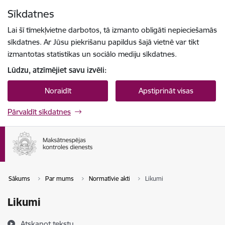
Pāriet uz lapas saturu
Sīkdatnes
Spied
lai meklētu
Enter
Lai šī tīmekļvietne darbotos, tā izmanto obligāti nepieciešamās
sīkdatnes. Ar Jūsu piekrišanu papildus šajā vietnē var tikt
izmantotas statistikas un sociālo mediju sīkdatnes.
Lūdzu, atzīmējiet savu izvēli:
Noraidīt
Apstiprināt visas
Pārvaldīt sīkdatnes
Sākums
Par mums
Normatīvie akti
Likumi
Likumi
Atskaņot tekstu