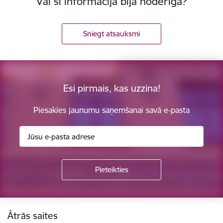
Vai šī informācija bija noderīga?
Sniegt atsauksmi
Esi pirmais, kas uzzina!
Piesakies jaunumu saņemšanai savā e-pasta
Kājene
Ātrās saites