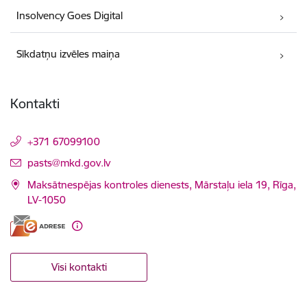
Insolvency Goes Digital
Sīkdatņu izvēles maiņa
Kontakti
+371 67099100
E-pasts:
pasts@mkd.gov.lv
Maksātnespējas kontroles dienests, Mārstaļu iela 19, Rīga,
LV-1050
Visi kontakti