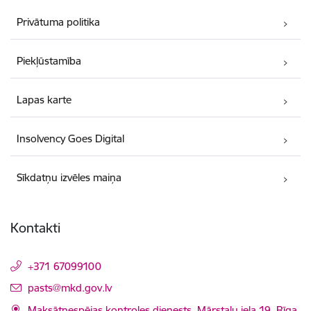
Privātuma politika
Piekļūstamība
Lapas karte
Insolvency Goes Digital
Sīkdatņu izvēles maiņa
Kontakti
+371 67099100
E-pasts:
pasts@mkd.gov.lv
Maksātnespējas kontroles dienests, Mārstaļu iela 19, Rīga,