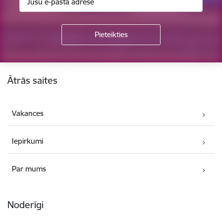
Kājene
Ātrās saites
Vakances
Iepirkumi
Par mums
Noderīgi