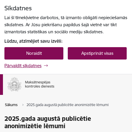
Pāriet uz lapas saturu
Sīkdatnes
Spied
lai meklētu
Enter
Lai šī tīmekļvietne darbotos, tā izmanto obligāti nepieciešamās
sīkdatnes. Ar Jūsu piekrišanu papildus šajā vietnē var tikt
izmantotas statistikas un sociālo mediju sīkdatnes.
Lūdzu, atzīmējiet savu izvēli:
Noraidīt
Apstiprināt visas
Pārvaldīt sīkdatnes
Sākums
2025.gada augustā publicētie anonimizētie lēmumi
2025.gada augustā publicētie
anonimizētie lēmumi