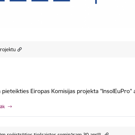
rojektu
i
 pieteikties Eiropas Komisijas projekta "InsolEuPro
rāk
ām reģistrēties tiešsaistes semināram 30.aprīlī.