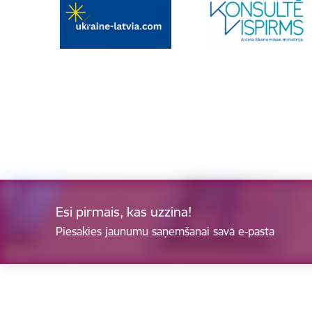
Esi pirmais, kas uzzina!
Piesakies jaunumu saņemšanai savā e-pasta
Kājene