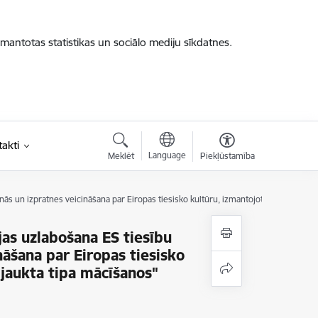
zmantotas statistikas un sociālo mediju sīkdatnes.
akti
Language
Meklēt
Piekļūstamība
ās un izpratnes veicināšana par Eiropas tiesisko kultūru, izmantojot līdzdalības a
jas uzlabošana ES tiesību
āšana par Eiropas tiesisko
 jaukta tipa mācīšanos"