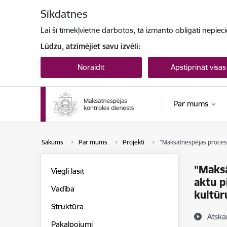
Pāriet uz lapas saturu
Sīkdatnes
Lai šī tīmekļvietne darbotos, tā izmanto obligāti nepiec
Lūdzu, atzīmējiet savu izvēli:
Noraidīt
Apstiprināt visas
Par mums
Sākums
Par mums
Projekti
"Maksātnespējas procesa 
"Maksā
Viegli lasīt
aktu p
Vadība
kultūr
Struktūra
Atska
Pakalpojumi