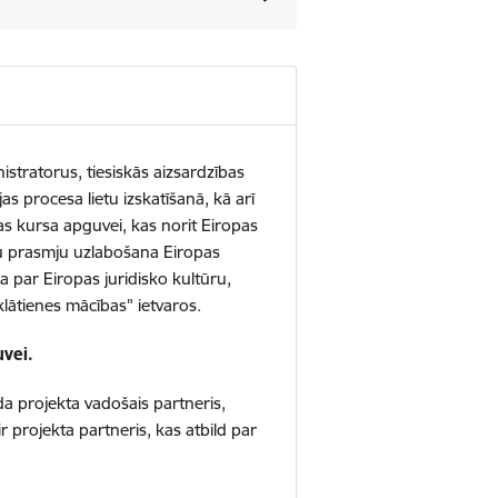
tratorus, tiesiskās aizsardzības
s procesa lietu izskatīšanā, kā arī
as kursa apguvei, kas norit
Eiropas
u prasmju uzlabošana Eiropas
 par Eiropas juridisko kultūru,
lātienes mācības" ietvaros.
uvei.
a projekta vadošais partneris,
 projekta partneris, kas atbild par