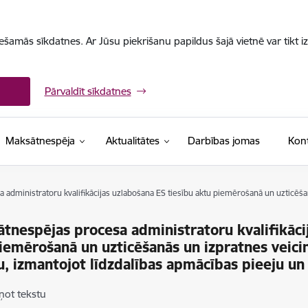
iešamās sīkdatnes. Ar Jūsu piekrišanu papildus šajā vietnē var tikt i
Pārvaldīt sīkdatnes
Maksātnespēja
Aktualitātes
Darbības jomas
Kont
administratoru kvalifikācijas uzlabošana ES tiesību aktu piemērošanā un uzticēšan
tnespējas procesa administratoru kvalifikāci
iemērošanā un uzticēšanās un izpratnes veicin
u, izmantojot līdzdalības apmācības pieeju un
ņot tekstu