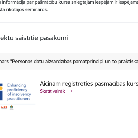
u informācija par pašmācību kursa sniegtajām iespējām ir iespējam
ta rīkotajos semināros.
jektu saistītie pasākumi
ārs "Personas datu aizsardzības pamatprincipi un to praktisk
Aicinām reģistrēties pašmācības kur
Skatīt vairāk