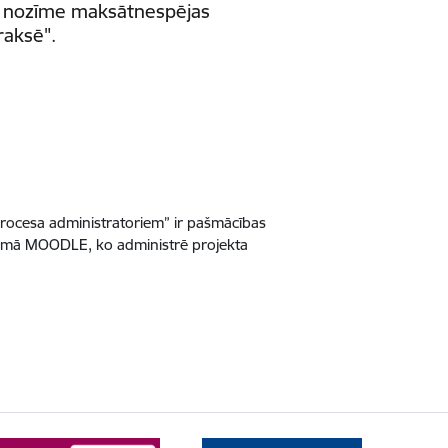
bu nozīme maksātnespējas
raksē".
procesa administratoriem” ir pašmācības
formā MOODLE, ko administrē projekta