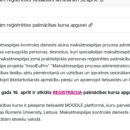
ām reģistrēties pašmācības kursa apguvei
tnespējas kontroles dienests aicina maksātnespējas procesa adminis
a uzraugošās personas, tiesnešus, kuri specializējas maksātnespēja
 maksātnespējas jomā praktizējošās personas reģistrēties pašmācīb
ijas projekta "InsolEuPro" "Maksātnespējas procesa administrator
ības tiesību aktu piemērošanā un uzticības un izpratnes veicināšana
ojot līdzdarbošanās apmācību pieeju un apvienojot tiešsaistes un k
 gada 16. aprīlī ir atklāta
REĢISTRĀCIJA
pašmācības kursa apg
cības kurss ir pieejams tiešsaistē MOODLE platformā, kuru pārvald
s Romeris University, Lietuva. Maksātnespējas kontroles dienests ir
ībām latviešu valodā.