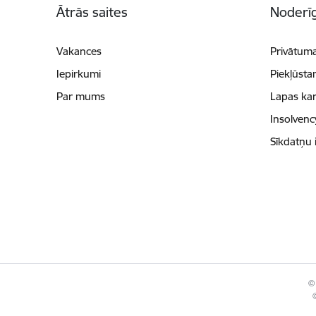
Ātrās saites
Noderīg
Vakances
Privātuma
Iepirkumi
Piekļūsta
Par mums
Lapas kar
Insolvenc
Sīkdatņu 
© 
©