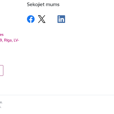
Sekojiet mums
es
9, Rīga, LV-
as.
s.