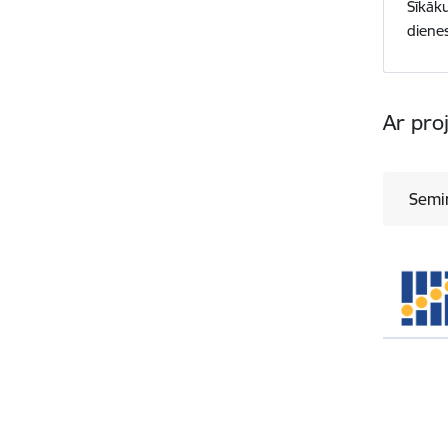
Sīkāk
dienes
Ar pro
Semin