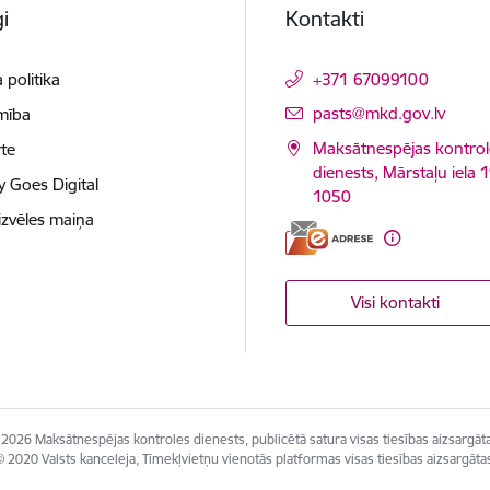
i
Kontakti
 politika
+371 67099100
E-pasts:
pasts@mkd.gov.lv
mība
Maksātnespējas kontrol
te
dienests, Mārstaļu iela 1
y Goes Digital
1050
izvēles maiņa
Visi kontakti
2026 Maksātnespējas kontroles dienests, publicētā satura visas tiesības aizsargāt
 2020 Valsts kanceleja, Tīmekļvietņu vienotās platformas visas tiesības aizsargāta