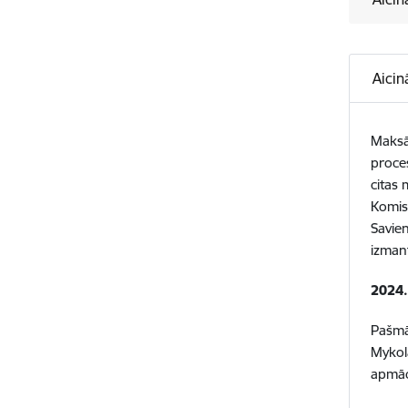
Aicin
Maksā
proces
citas
Komis
Savien
izmant
2024.
Pašmā
Mykola
apmāc