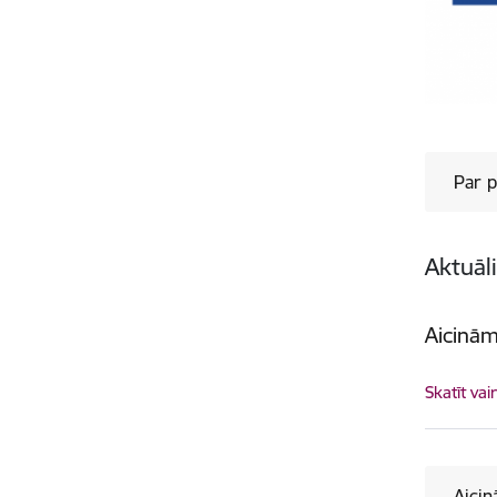
Par p
Aktuāl
Aicinām
Skatīt vai
Aicin