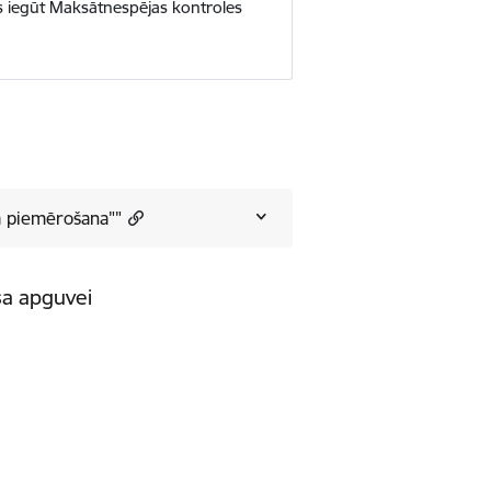
s iegūt Maksātnespējas kontroles
ā piemērošana""
sa apguvei