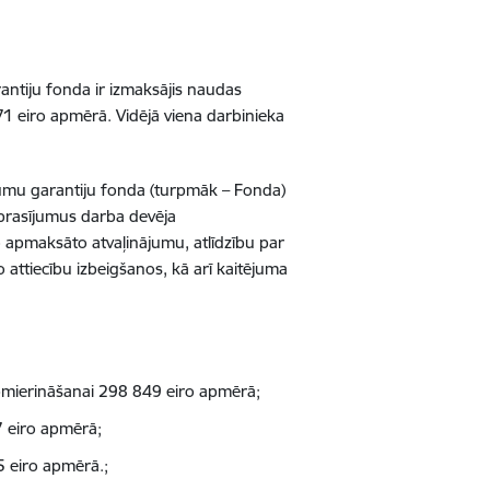
ntiju fonda ir izmaksājis naudas
 eiro apmērā. Vidējā viena darbinieka
jumu garantiju fonda (turpmāk – Fonda)
 prasījumus darba devēja
 apmaksāto atvaļinājumu, atlīdzību par
 attiecību izbeigšanos, kā arī kaitējuma
ierināšanai 298 849 eiro apmērā;
 eiro apmērā;
 eiro apmērā.;