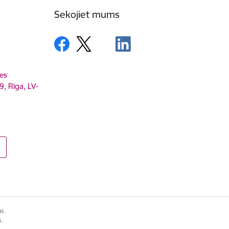
Sekojiet mums
es
9, Rīga, LV-
as.
s.