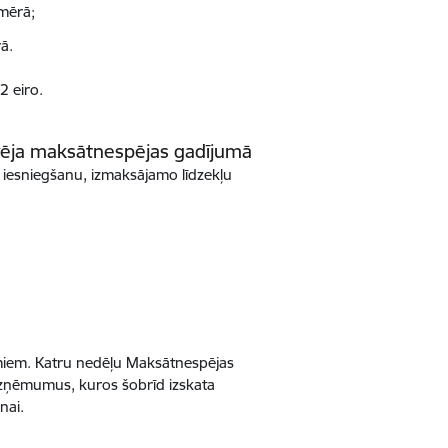
mērā;
ā.
2 eiro.
vēja maksātnespējas gadījumā
a iesniegšanu, izmaksājamo līdzekļu
umiem. Katru nedēļu Maksātnespējas
uzņēmumus, kuros šobrīd izskata
nai.