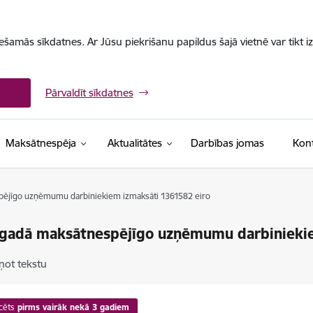
iešamās sīkdatnes. Ar Jūsu piekrišanu papildus šajā vietnē var tikt i
Pārvaldīt sīkdatnes
Maksātnespēja
Aktualitātes
Darbības jomas
Kont
pējīgo uzņēmumu darbiniekiem izmaksāti 1361582 eiro
 gadā maksātnespējīgo uzņēmumu darbiniekie
ņot tekstu
cēts
pirms vairāk nekā 3 gadiem