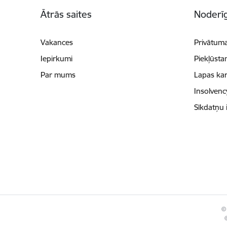
Kājene
Ātrās saites
Noderīg
Vakances
Privātuma
Iepirkumi
Piekļūsta
Par mums
Lapas kar
Insolvenc
Sīkdatņu 
© 
©