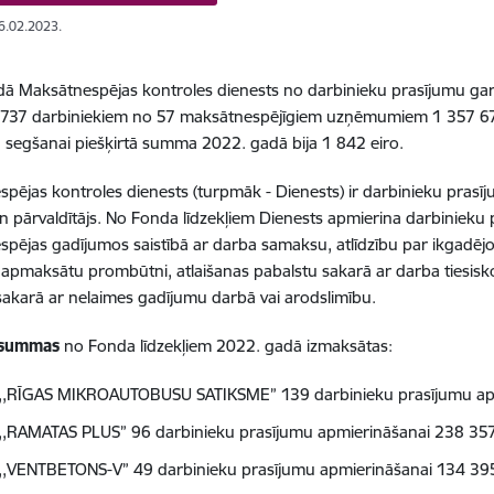
16.02.2023.
ā Maksātnespējas kontroles dienests no darbinieku prasījumu gara
 737 darbiniekiem no 57 maksātnespējīgiem uzņēmumiem 1 357 671
 segšanai piešķirtā summa 2022. gadā bija 1 842 eiro.
pējas kontroles dienests (turpmāk - Dienests) ir darbinieku prasī
un pārvaldītājs. No Fonda līdzekļiem Dienests apmierina darbinieku
pējas gadījumos saistībā ar darba samaksu, atlīdzību par ikgadējo
a apmaksātu prombūtni, atlaišanas pabalstu sakarā ar darba tiesisko
 sakarā ar nelaimes gadījumu darbā vai arodslimību.
 summas
no Fonda līdzekļiem 2022. gadā izmaksātas:
,,RĪGAS MIKROAUTOBUSU SATIKSME” 139 darbinieku prasījumu apm
,,RAMATAS PLUS” 96 darbinieku prasījumu apmierināšanai 238 357
,,VENTBETONS-V” 49 darbinieku prasījumu apmierināšanai 134 395