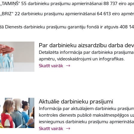
,,TAIMIŅŠ” 55 darbinieku prasījumu apmierināšanai 88 737 eiro ap
,,BRIZ” 22 darbinieku prasījumu apmierināšanai 64 613 eiro apmēr
ā Dienests darbinieku prasījumu garantiju fondā ir atguvis 408 14
Par darbinieku aizsardzību darba de
Detalizēta informācija par darbinieka prasījum
apmēru, videoskaidrojumi un infografikas.
Skatīt vairāk
Aktuālie darbinieku prasījumi
Informācija par aktuālajiem darbinieku prasīj
kontroles dienests publicē maksātnespējīgos 
iesniegumus darbinieku prasījumu apmierināša
Skatīt vairāk