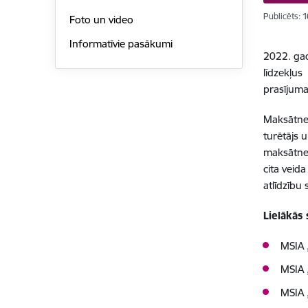
Publicēts: 
Foto un video
Informatīvie pasākumi
2022. gad
līdzekļus
prasījuma
Maksātnes
turētājs 
maksātnes
cita veid
atlīdzību
Lielākās
MSIA 
MSIA 
MSIA 