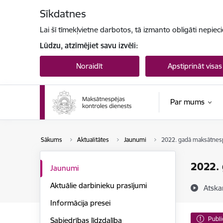
Pāriet uz lapas saturu
Sīkdatnes
Lai šī tīmekļvietne darbotos, tā izmanto obligāti nepiec
Lūdzu, atzīmējiet savu izvēli:
Noraidīt
Apstiprināt visas
Par mums
Sākums
Aktualitātes
Jaunumi
2022. gadā maksātnes
2022.
Jaunumi
Aktuālie darbinieku prasījumi
Atska
Informācija presei
Publi
Sabiedrības līdzdalība