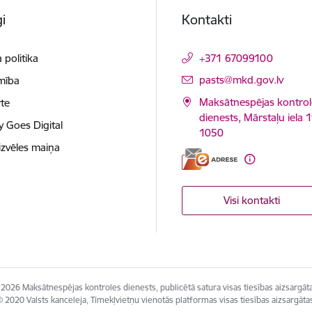
i
Kontakti
 politika
+371 67099100
E-pasts:
pasts@mkd.gov.lv
mība
Maksātnespējas kontrol
te
dienests, Mārstaļu iela 1
y Goes Digital
1050
izvēles maiņa
Visi kontakti
2026 Maksātnespējas kontroles dienests, publicētā satura visas tiesības aizsargāt
 2020 Valsts kanceleja, Tīmekļvietņu vienotās platformas visas tiesības aizsargāta