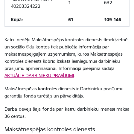
1
632
40203324222
Kopā:
61
109 146
Katru nedēļu Maksātnespējas kontroles dienests tīmekļvietnē
un sociālo tīklu kontos tiek publicēta informācija par
maksātnespējīgajiem uzņēmumiem, kuros Maksātnespējas
kontroles dienests šobrīd izskata iesniegumus darbinieku
prasījumu apmierināšanai. Informācija pieejama sadaļā
AKTUĀLIE DARBINIEKU PRASĪJUMI
.
Maksātnespējas kontroles dienests ir Darbinieku prasījumu
garantiju fonda turētājs un pārvaldītājs.
Darba devējs šajā fondā par katru darbinieku mēnesī maksā
36 centus.
Maksātnespējas kontroles dienests