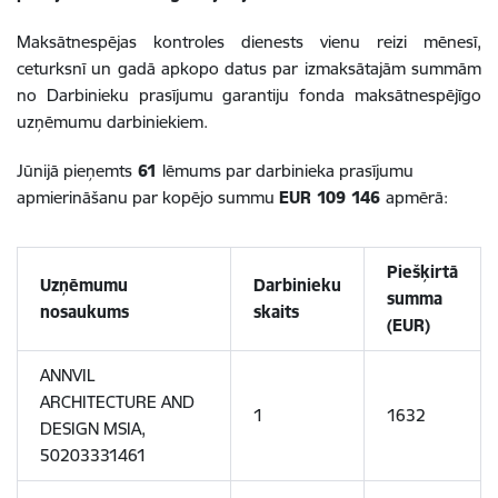
Maksātnespējas kontroles dienests vienu reizi mēnesī,
ceturksnī un gadā apkopo datus par izmaksātajām summām
no Darbinieku prasījumu garantiju fonda maksātnespējīgo
uzņēmumu darbiniekiem.
Jūnijā pieņemts
61
lēmums par darbinieka prasījumu
apmierināšanu par kopējo summu
EUR 109 146
apmērā:
Piešķirtā
Uzņēmumu
Darbinieku
summa
nosaukums
skaits
(EUR)
ANNVIL
ARCHITECTURE AND
1
1632
DESIGN MSIA,
50203331461