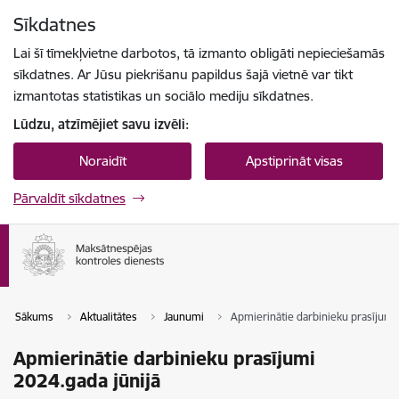
Pāriet uz lapas saturu
Sīkdatnes
Spied
lai meklētu
Enter
Lai šī tīmekļvietne darbotos, tā izmanto obligāti nepieciešamās
sīkdatnes. Ar Jūsu piekrišanu papildus šajā vietnē var tikt
izmantotas statistikas un sociālo mediju sīkdatnes.
Lūdzu, atzīmējiet savu izvēli:
Noraidīt
Apstiprināt visas
Pārvaldīt sīkdatnes
Sākums
Aktualitātes
Jaunumi
Apmierinātie darbinieku prasījumi
Apmierinātie darbinieku prasījumi
2024.gada jūnijā