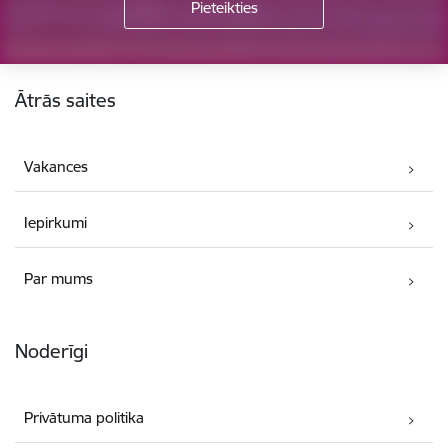
Kājene
Ātrās saites
Vakances
Iepirkumi
Par mums
Noderīgi
Privātuma politika