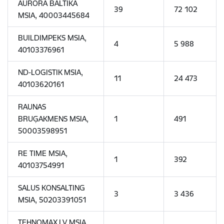
AURORA BALTIKA
39
72 102
MSIA, 40003445684
BUILDIMPEKS MSIA,
4
5 988
40103376961
ND-LOGISTIK MSIA,
11
24 473
40103620161
RAUNAS
BRUĢAKMENS MSIA,
1
491
50003598951
RE TIME MSIA,
1
392
40103754991
SALUS KONSALTING
3
3 436
MSIA, 50203391051
TEHNOMAX LV MSIA,