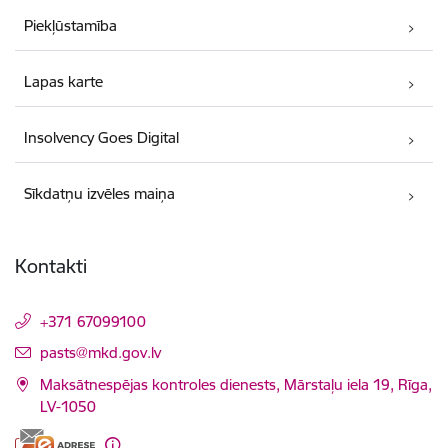
Piekļūstamība
Lapas karte
Insolvency Goes Digital
Sīkdatņu izvēles maiņa
Kontakti
+371 67099100
E-pasts:
pasts@mkd.gov.lv
Maksātnespējas kontroles dienests, Mārstaļu iela 19, Rīga,
LV-1050