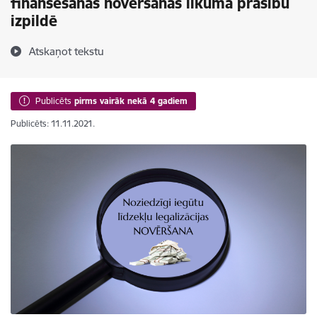
finansēšanas novēršanas likuma prasību
izpildē
Atskaņot tekstu
Publicēts
pirms vairāk nekā 4 gadiem
Publicēts: 11.11.2021.