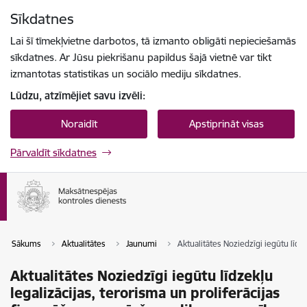
Pāriet uz lapas saturu
Sīkdatnes
Spied
lai meklētu
Enter
Lai šī tīmekļvietne darbotos, tā izmanto obligāti nepieciešamās
sīkdatnes. Ar Jūsu piekrišanu papildus šajā vietnē var tikt
izmantotas statistikas un sociālo mediju sīkdatnes.
Lūdzu, atzīmējiet savu izvēli:
Noraidīt
Apstiprināt visas
Pārvaldīt sīkdatnes
Sākums
Aktualitātes
Jaunumi
Aktualitātes Noziedzīgi iegūtu līdz
Aktualitātes Noziedzīgi iegūtu līdzekļu
legalizācijas, terorisma un proliferācijas