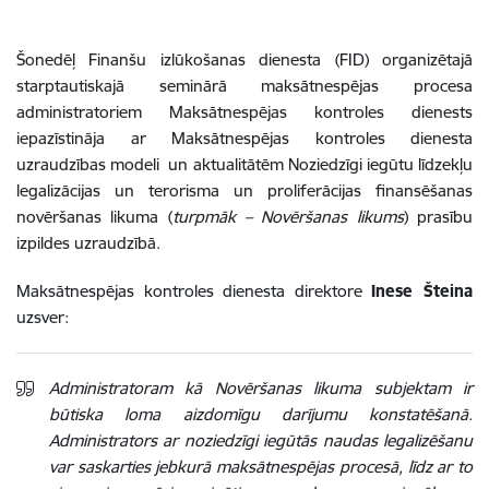
Šonedēļ Finanšu izlūkošanas dienesta (FID) organizētajā
starptautiskajā seminārā maksātnespējas procesa
administratoriem Maksātnespējas kontroles dienests
iepazīstināja ar Maksātnespējas kontroles dienesta
uzraudzības modeli un aktualitātēm Noziedzīgi iegūtu līdzekļu
legalizācijas un terorisma un proliferācijas finansēšanas
novēršanas likuma (
turpmāk – Novēršanas likums
) prasību
izpildes uzraudzībā.
Maksātnespējas kontroles dienesta direktore
Inese Šteina
uzsver:
Administratoram kā Novēršanas likuma subjektam ir
būtiska loma aizdomīgu darījumu konstatēšanā.
Administrators ar noziedzīgi iegūtās naudas legalizēšanu
var saskarties jebkurā maksātnespējas procesā, līdz ar to