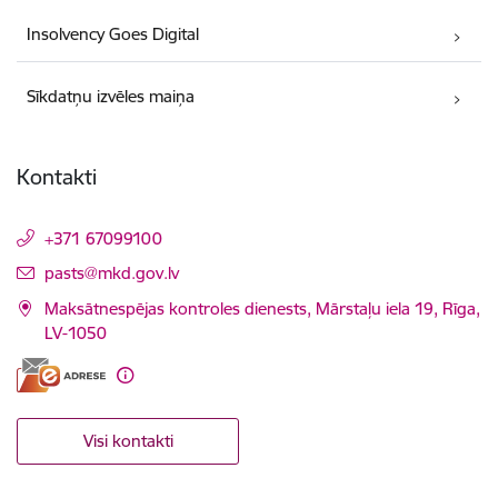
Insolvency Goes Digital
Sīkdatņu izvēles maiņa
Kontakti
+371 67099100
E-pasts:
pasts@mkd.gov.lv
Maksātnespējas kontroles dienests, Mārstaļu iela 19, Rīga,
LV-1050
Visi kontakti