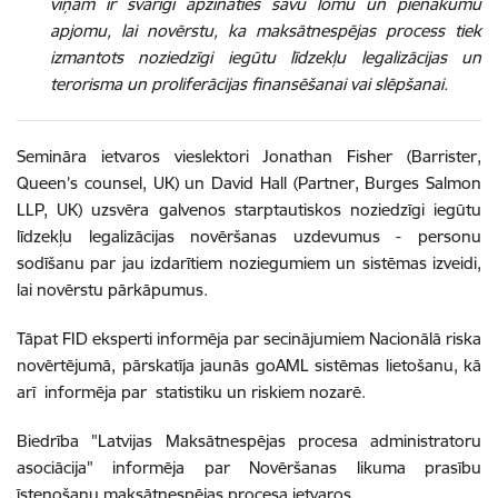
viņam ir svarīgi apzināties savu lomu un pienākumu
apjomu, lai novērstu, ka maksātnespējas process tiek
izmantots noziedzīgi iegūtu līdzekļu legalizācijas un
terorisma un proliferācijas finansēšanai vai slēpšanai.
Semināra ietvaros vieslektori Jonathan Fisher (Barrister,
Queen’s counsel, UK) un David Hall (Partner, Burges Salmon
LLP, UK) uzsvēra galvenos starptautiskos noziedzīgi iegūtu
līdzekļu legalizācijas novēršanas uzdevumus - personu
sodīšanu par jau izdarītiem noziegumiem un sistēmas izveidi,
lai novērstu pārkāpumus.
Tāpat FID eksperti informēja par secinājumiem Nacionālā riska
novērtējumā, pārskatīja jaunās goAML sistēmas lietošanu, kā
arī informēja par statistiku un riskiem nozarē.
Biedrība "Latvijas Maksātnespējas procesa administratoru
asociācija" informēja par Novēršanas likuma prasību
īstenošanu maksātnespējas procesa ietvaros.