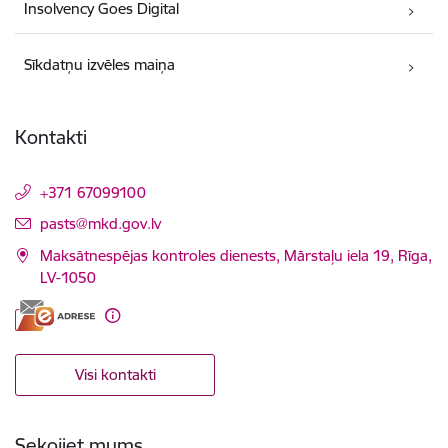
Insolvency Goes Digital
Sīkdatņu izvēles maiņa
Kontakti
+371 67099100
E-pasts:
pasts@mkd.gov.lv
Maksātnespējas kontroles dienests, Mārstaļu iela 19, Rīga,
LV-1050
Visi kontakti
Sekojiet mums