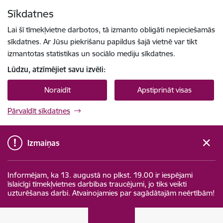
Pāriet uz lapas saturu
Sīkdatnes
Spied
lai meklētu
Enter
Lai šī tīmekļvietne darbotos, tā izmanto obligāti nepieciešamās
sīkdatnes. Ar Jūsu piekrišanu papildus šajā vietnē var tikt
izmantotas statistikas un sociālo mediju sīkdatnes.
Lūdzu, atzīmējiet savu izvēli:
Noraidīt
Apstiprināt visas
Pārvaldīt sīkdatnes
Izmaiņas
Informējam, ka 13. augustā no plkst. 19.00 ir iespējami
īslaicīgi tīmekļvietnes darbības traucējumi, jo tiks veikti
uzturēšanas darbi. Atvainojamies par sagādātajām neērtībām!
Maksātnespējas kontroles dienests