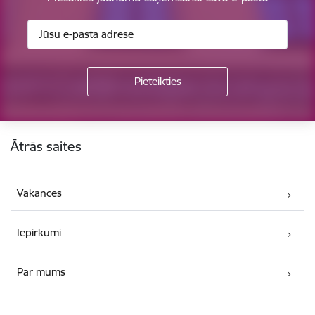
Kājene
Ātrās saites
Vakances
Iepirkumi
Par mums