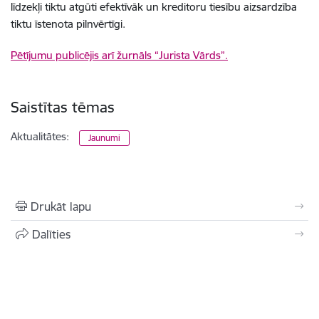
līdzekļi tiktu atgūti efektīvāk un kreditoru tiesību aizsardzība
tiktu īstenota pilnvērtīgi.
Pētījumu publicējis arī žurnāls “Jurista Vārds”.
Saistītas tēmas
Aktualitātes:
Jaunumi
Drukāt lapu
Dalīties