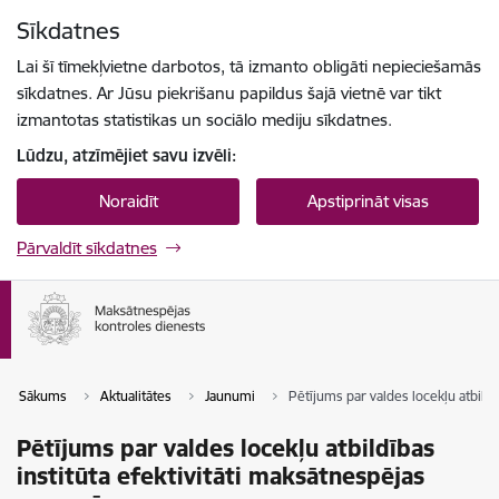
Pāriet uz lapas saturu
Sīkdatnes
Spied
lai meklētu
Enter
Lai šī tīmekļvietne darbotos, tā izmanto obligāti nepieciešamās
sīkdatnes. Ar Jūsu piekrišanu papildus šajā vietnē var tikt
izmantotas statistikas un sociālo mediju sīkdatnes.
Lūdzu, atzīmējiet savu izvēli:
Noraidīt
Apstiprināt visas
Pārvaldīt sīkdatnes
Sākums
Aktualitātes
Jaunumi
Pētījums par valdes locekļu atbildī
Pētījums par valdes locekļu atbildības
institūta efektivitāti maksātnespējas