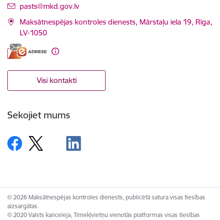
E-pasts:
pasts@mkd.gov.lv
Maksātnespējas kontroles dienests, Mārstaļu iela 19, Rīga,
LV-1050
Visi kontakti
Sekojiet mums
© 2026 Maksātnespējas kontroles dienests, publicētā satura visas tiesības
aizsargātas.
© 2020 Valsts kanceleja, Tīmekļvietņu vienotās platformas visas tiesības