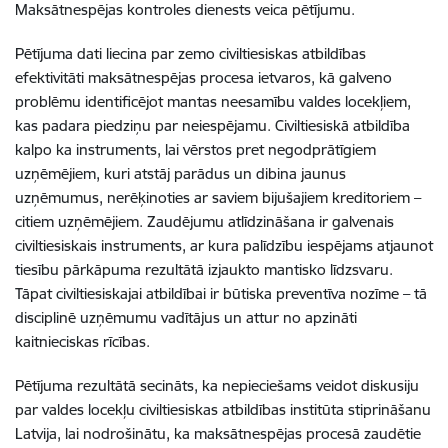
Maksātnespējas kontroles dienests veica pētījumu.
Pētījuma dati liecina par zemo civiltiesiskas atbildības
efektivitāti maksātnespējas procesa ietvaros, kā galveno
problēmu identificējot mantas neesamību valdes locekļiem,
kas padara piedziņu par neiespējamu. Civiltiesiskā atbildība
kalpo ka instruments, lai vērstos pret negodprātīgiem
uzņēmējiem, kuri atstāj parādus un dibina jaunus
uzņēmumus, nerēķinoties ar saviem bijušajiem kreditoriem –
citiem uzņēmējiem. Zaudējumu atlīdzināšana ir galvenais
civiltiesiskais instruments, ar kura palīdzību iespējams atjaunot
tiesību pārkāpuma rezultātā izjaukto mantisko līdzsvaru.
Tāpat civiltiesiskajai atbildībai ir būtiska preventīva nozīme – tā
disciplinē uzņēmumu vadītājus un attur no apzināti
kaitnieciskas rīcības.
Pētījuma rezultātā secināts, ka nepieciešams veidot diskusiju
par valdes locekļu civiltiesiskas atbildības institūta stiprināšanu
Latvija, lai nodrošinātu, ka maksātnespējas procesā zaudētie