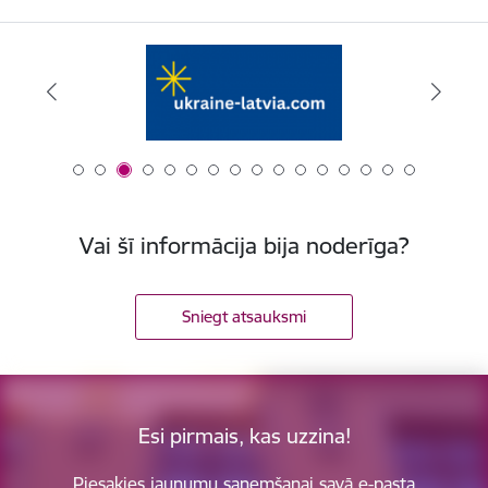
Vai šī informācija bija noderīga?
Sniegt atsauksmi
Esi pirmais, kas uzzina!
Piesakies jaunumu saņemšanai savā e-pasta