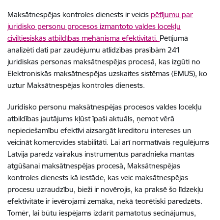
Maksātnespējas kontroles dienests ir veicis
pētījumu par
juridisko personu procesos izmantoto valdes locekļu
civiltiesiskās atbildības mehānisma efektivitāti.
Pētījumā
analizēti dati par zaudējumu atlīdzības prasībām 241
juridiskas personas maksātnespējas procesā, kas izgūti no
Elektroniskās maksātnespējas uzskaites sistēmas (EMUS), ko
uztur Maksātnespējas kontroles dienests.
Juridisko personu maksātnespējas procesos valdes locekļu
atbildības jautājums kļūst īpaši aktuāls, ņemot vērā
nepieciešamību efektīvi aizsargāt kreditoru intereses un
veicināt komercvides stabilitāti. Lai arī normatīvais regulējums
Latvijā paredz vairākus
instrumentus parādnieka mantas
atgūšanai maksātnespējas procesā, Maksātnespējas
kontroles dienests kā iestāde, kas veic maksātnespējas
procesu uzraudzību, bieži ir novērojis, ka praksē šo līdzekļu
efektivitāte ir ievērojami zemāka, nekā teorētiski paredzēts.
Tomēr, lai būtu iespējams izdarīt pamatotus secinājumus,