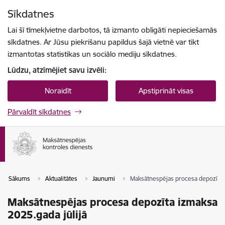
Pāriet uz lapas saturu
Sīkdatnes
Spied
lai meklētu
Enter
Lai šī tīmekļvietne darbotos, tā izmanto obligāti nepieciešamās
sīkdatnes. Ar Jūsu piekrišanu papildus šajā vietnē var tikt
izmantotas statistikas un sociālo mediju sīkdatnes.
Lūdzu, atzīmējiet savu izvēli:
Noraidīt
Apstiprināt visas
Pārvaldīt sīkdatnes
Sākums
Aktualitātes
Jaunumi
Maksātnespējas procesa depozīta i
Maksātnespējas procesa depozīta izmaksa
2025.gada jūlijā