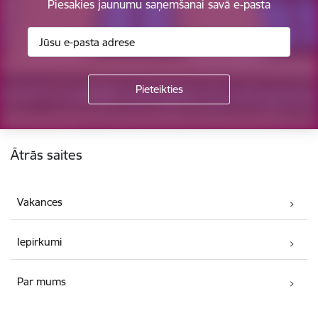
Piesakies jaunumu saņemšanai savā e-pasta
Kājene
Ātrās saites
Vakances
Iepirkumi
Par mums