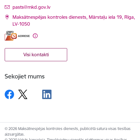
E-pasts:
pasts@mkd.gov.lv
Maksātnespējas kontroles dienests, Mārstaļu iela 19, Rīga,
LV-1050
Visi kontakti
Sekojiet mums
© 2026 Maksātnespējas kontroles dienests, publicētā satura visas tiesības
aizsargātas.
© 2020 Valsts kanceleja, Tīmekļvietņu vienotās platformas visas tiesības