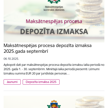
Maksātnespējas procesa depozīta izmaksa
2025.gada septembrī
06.10.2025.
Apkopoti dati par maksātnespējas procesa depozīta izmaksu laika periodā no
2025. gada 1. - 30. septembrim. Minētajā laika periodā pieņemti: Lēmumi
Izmaksu summa EUR 20 par juridiskās personas…
Jaunumi
Depozīta izmaksa 2025