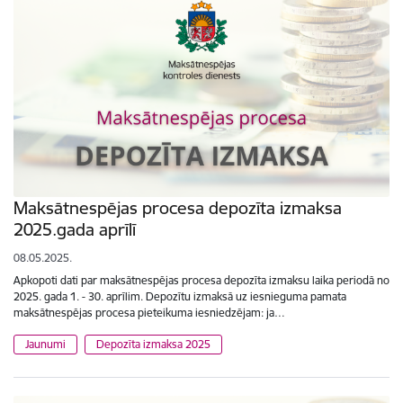
Maksātnespējas procesa depozīta izmaksa
2025.gada aprīlī
08.05.2025.
Apkopoti dati par maksātnespējas procesa depozīta izmaksu laika periodā no
2025. gada 1. - 30. aprīlim. Depozītu izmaksā uz iesnieguma pamata
maksātnespējas procesa pieteikuma iesniedzējam: ja…
Jaunumi
Depozīta izmaksa 2025