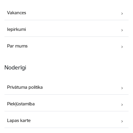
Vakances
Iepirkumi
Par mums
Noderīgi
Privātuma politika
Piekļūstamība
Lapas karte