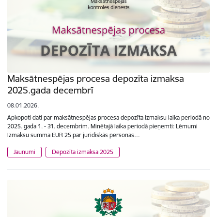
Maksātnespējas procesa depozīta izmaksa
2025.gada decembrī
08.01.2026.
Apkopoti dati par maksātnespējas procesa depozīta izmaksu laika periodā no
2025. gada 1. - 31. decembrim. Minētajā laika periodā pieņemti: Lēmumi
Izmaksu summa EUR 25 par juridiskās personas…
Jaunumi
Depozīta izmaksa 2025