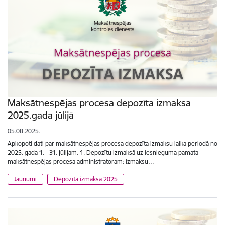
Maksātnespējas procesa depozīta izmaksa
2025.gada jūlijā
05.08.2025.
Apkopoti dati par maksātnespējas procesa depozīta izmaksu laika periodā no
2025. gada 1. - 31. jūlijam. 1. Depozītu izmaksā uz iesnieguma pamata
maksātnespējas procesa administratoram: izmaksu…
Jaunumi
Depozīta izmaksa 2025