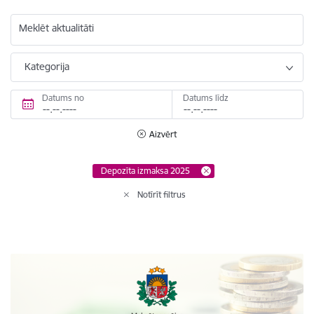
Meklēt aktualitāti
Kategorija
Datums no
Datums līdz
Aizvērt
Depozīta izmaksa 2025
Notīrīt filtrus