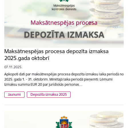
Maksātnespējas procesa depozīta izmaksa
2025.gada oktobrī
07.11.2025.
Apkopoti dati par maksātnespējas procesa depozīta izmaksu laika periodā no
2025. gada 1. - 31. oktobrim. Minētajā laika periodā pieņemti: Lēmumi
Izmaksu summa EUR 20 par juridiskās personas…
Jaunumi
Depozīta izmaksa 2025