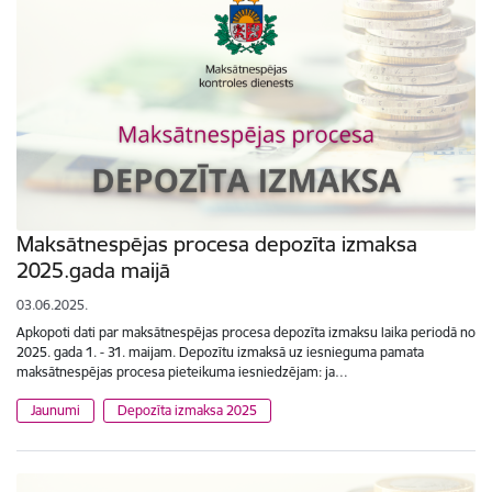
Maksātnespējas procesa depozīta izmaksa
2025.gada maijā
03.06.2025.
Apkopoti dati par maksātnespējas procesa depozīta izmaksu laika periodā no
2025. gada 1. - 31. maijam. Depozītu izmaksā uz iesnieguma pamata
maksātnespējas procesa pieteikuma iesniedzējam: ja…
Jaunumi
Depozīta izmaksa 2025