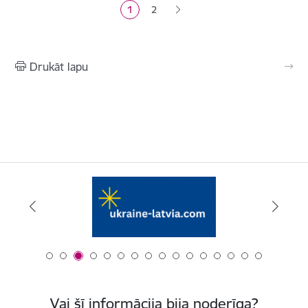
1
2
Pašreizējā lapa
Lapa
Drukāt lapu
Vai šī informācija bija noderīga?