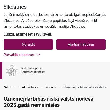
Pāriet uz lapas saturu
Sīkdatnes
Spied
lai meklētu
Enter
Lai šī tīmekļvietne darbotos, tā izmanto obligāti nepieciešamās
sīkdatnes. Ar Jūsu piekrišanu papildus šajā vietnē var tikt
izmantotas statistikas un sociālo mediju sīkdatnes.
Lūdzu, atzīmējiet savu izvēli:
Noraidīt
Apstiprināt visas
Pārvaldīt sīkdatnes
Sākums
Aktualitātes
Jaunumi
Uzņēmējdarbības riska valsts nod
Uzņēmējdarbības riska valsts nodeva
2026.gadā nemainīsies