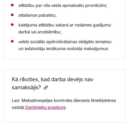
atlīdzību par cita veida apmaksātu prombūtni;
atlaišanas pabalstu;
kaitējuma atlīdzību sakarā ar nelaimes gadījumu
darbā vai arodslimību;
valsts sociālās apdrošināšanas obligāto iemaksu
un iedzīvotāju ienākuma nodokļa maksājumus.
Kā rīkoties, kad darba devējs nav
samaksājis?
Lasi Maksātnespējas kontroles dienesta tīmekļvietnes
sadaļā
Darbinieku prasījumi
.