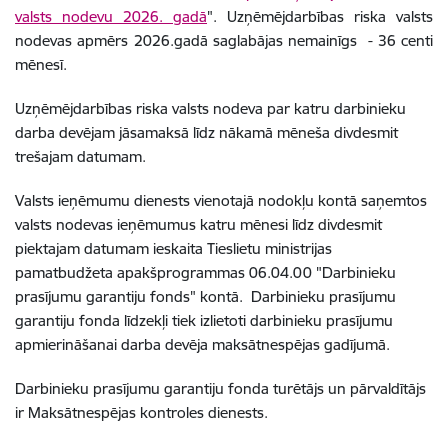
valsts nodevu 2026
.
gadā
".
Uzņēmējdarbības riska valsts
nodevas apmērs 2026.gadā saglabājas nemainīgs - 36 centi
mēnesī.
Uzņēmējdarbības riska valsts nodeva par katru darbinieku
darba devējam jāsamaksā līdz nākamā mēneša divdesmit
trešajam datumam.
Valsts ieņēmumu dienests vienotajā nodokļu kontā saņemtos
valsts nodevas ieņēmumus katru mēnesi līdz divdesmit
piektajam datumam ieskaita Tieslietu ministrijas
pamatbudžeta apakšprogrammas 06.04.00 "Darbinieku
prasījumu garantiju fonds" kontā. Darbinieku prasījumu
garantiju fonda līdzekļi tiek izlietoti darbinieku prasījumu
apmierināšanai darba devēja maksātnespējas gadījumā.
Darbinieku prasījumu garantiju fonda turētājs un pārvaldītājs
ir Maksātnespējas kontroles dienests.