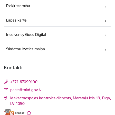
Piekļūstamība
Lapas karte
Insolvency Goes Digital
Sīkdatņu izvēles maiņa
Kontakti
+371 67099100
E-pasts:
pasts@mkd.gov.lv
Maksātnespējas kontroles dienests, Mārstaļu iela 19, Rīga,
LV-1050