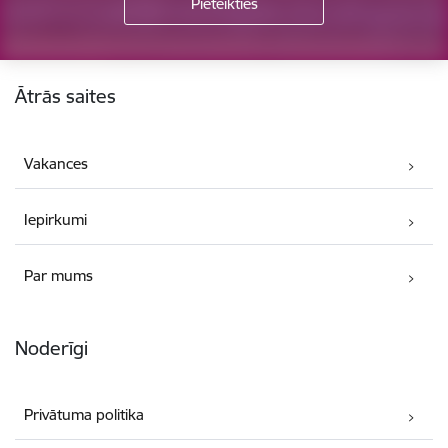
Kājene
Ātrās saites
Vakances
Iepirkumi
Par mums
Noderīgi
Privātuma politika