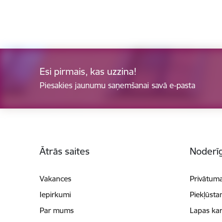
Esi pirmais, kas uzzina!
Piesakies jaunumu saņemšanai savā e-pasta
Kājene
Ātrās saites
Noderīg
Vakances
Privātuma
Iepirkumi
Piekļūsta
Par mums
Lapas kar