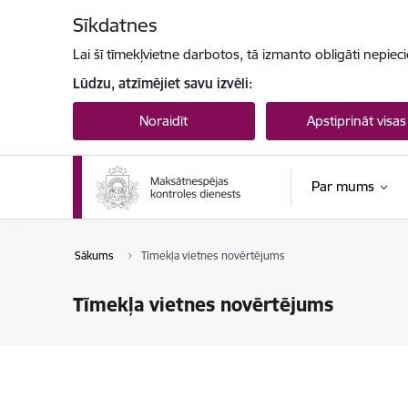
Pāriet uz lapas saturu
Sīkdatnes
Lai šī tīmekļvietne darbotos, tā izmanto obligāti nepiec
Lūdzu, atzīmējiet savu izvēli:
Noraidīt
Apstiprināt visas
Par mums
Sākums
Tīmekļa vietnes novērtējums
Tīmekļa vietnes novērtējums