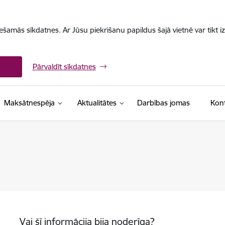
iešamās sīkdatnes. Ar Jūsu piekrišanu papildus šajā vietnē var tikt i
Pārvaldīt sīkdatnes
Maksātnespēja
Aktualitātes
Darbības jomas
Kont
Vai šī informācija bija noderīga?