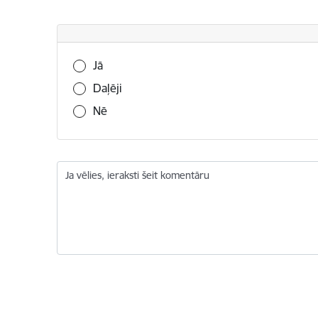
Vai šī informācija bija noderīga?
Jā
Daļēji
Nē
Ja vēlies, ieraksti šeit komentāru