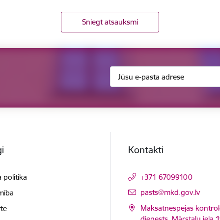
Sniegt atsauksmi
i
Kontakti
 politika
+371 67099100
E-pasts:
pasts@mkd.gov.lv
mība
Maksātnespējas kontrol
te
dienests, Mārstaļu iela 1