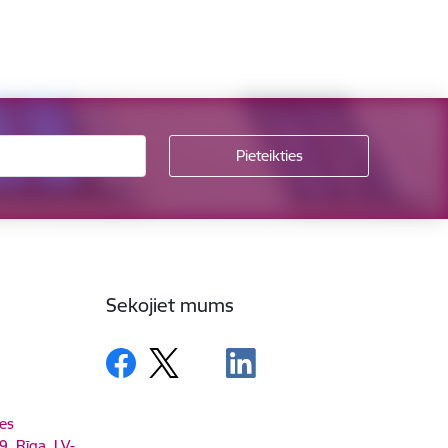
Sekojiet mums
es
9, Rīga, LV-