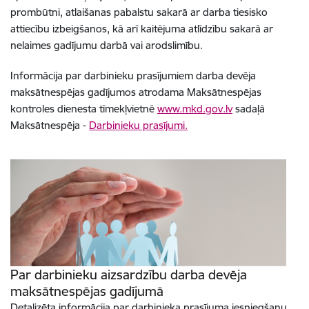
prombūtni, atlaišanas pabalstu sakarā ar darba tiesisko
attiecību izbeigšanos, kā arī kaitējuma atlīdzību sakarā ar
nelaimes gadījumu darbā vai arodslimību.
Informācija par darbinieku prasījumiem darba devēja
maksātnespējas gadījumos atrodama Maksātnespējas
kontroles dienesta tīmekļvietnē
www.mkd.gov.lv
sadaļā
Maksātnespēja -
Darbinieku prasījumi.
Par darbinieku aizsardzību darba devēja
maksātnespējas gadījumā
Detalizēta informācija par darbinieka prasījuma iesniegšanu,