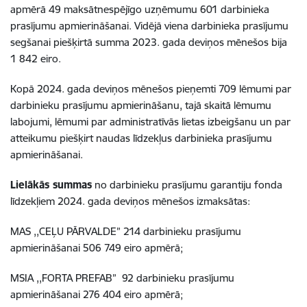
apmērā 49 maksātnespējīgo uzņēmumu 601 darbinieka
prasījumu apmierināšanai. Vidējā viena darbinieka prasījumu
segšanai piešķirtā summa 2023. gada deviņos mēnešos bija
1 842 eiro.
Kopā 2024. gada deviņos mēnešos pieņemti 709 lēmumi par
darbinieku prasījumu apmierināšanu, tajā skaitā lēmumu
labojumi, lēmumi par administratīvās lietas izbeigšanu un par
atteikumu piešķirt naudas līdzekļus darbinieka prasījumu
apmierināšanai.
Lielākās summas
no darbinieku prasījumu garantiju fonda
līdzekļiem 2024. gada deviņos mēnešos izmaksātas:
MAS ,,CEĻU PĀRVALDE” 214 darbinieku prasījumu
apmierināšanai 506 749 eiro apmērā;
MSIA ,,FORTA PREFAB” 92 darbinieku prasījumu
apmierināšanai 276 404 eiro apmērā;