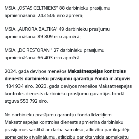
MSIA ,,OSTAS CELTNIEKS” 88 darbinieku prasījumu
apmierināšanai 243 506 eiro apmērā;
MSIA ,,AURORA BALTIKA” 49 darbinieku prasījumu
apmierināšanai 89 809 eiro apmērā;
MSIA ,,DC RESTORĀNI” 27 darbinieku prasījumu
apmierināšanai 66 403 eiro apmērā.
2024. gada deviņos mēnešos
Maksātnespējas kontroles
dienests darbinieku prasījumu garantiju fondā ir atguvis
184 934 eiro. 2023. gada deviņos mēnešos Maksātnespējas
kontroles dienests darbinieku prasījumu garantijas fondā
atguva 553 792 eiro.
No darbinieku prasījumu garantiju fonda līdzekļiem
Maksātnespējas kontroles dienests apmierina darbinieku
prasījumus saistībā ar darba samaksu, atlīdzību par ikgadējo
apmaksāto atvaļinājumu, atlīdzību par cita veida apmaksātu