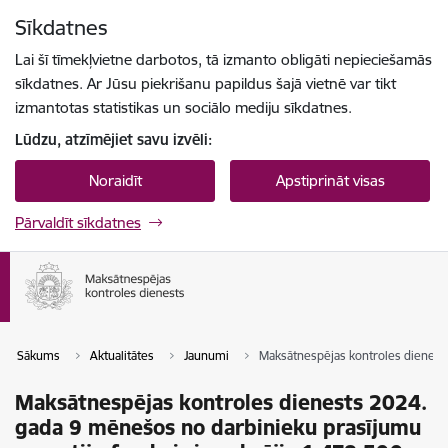
Pāriet uz lapas saturu
Sīkdatnes
Spied
lai meklētu
Enter
Lai šī tīmekļvietne darbotos, tā izmanto obligāti nepieciešamās
sīkdatnes. Ar Jūsu piekrišanu papildus šajā vietnē var tikt
izmantotas statistikas un sociālo mediju sīkdatnes.
Lūdzu, atzīmējiet savu izvēli:
Noraidīt
Apstiprināt visas
Pārvaldīt sīkdatnes
Sākums
Aktualitātes
Jaunumi
Maksātnespējas kontroles dienests
Maksātnespējas kontroles dienests 2024.
gada 9 mēnešos no darbinieku prasījumu