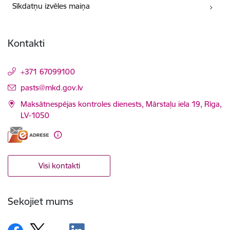
Sīkdatņu izvēles maiņa
Kontakti
+371 67099100
E-pasts:
pasts@mkd.gov.lv
Maksātnespējas kontroles dienests, Mārstaļu iela 19, Rīga,
LV-1050
Visi kontakti
Sekojiet mums