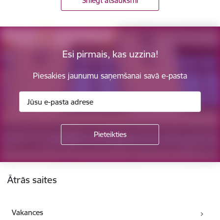
Sniegt atsauksmi
Esi pirmais, kas uzzina!
Piesakies jaunumu saņemšanai savā e-pasta
Kājene
Ātrās saites
Vakances