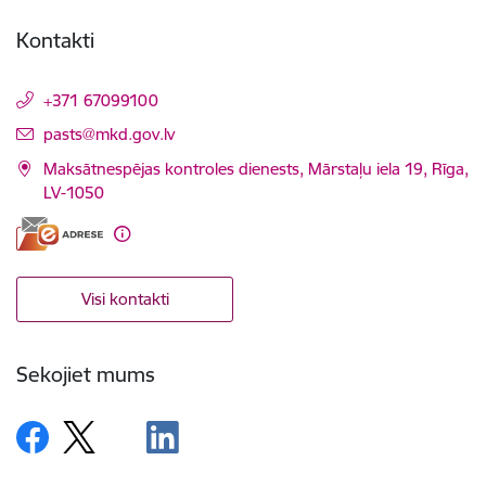
Kontakti
+371 67099100
E-pasts:
pasts@mkd.gov.lv
Maksātnespējas kontroles dienests, Mārstaļu iela 19, Rīga,
LV-1050
Visi kontakti
Sekojiet mums