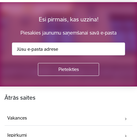
Esi pirmais, kas uzzina!
Piesakies jaunumu saņemšanai savā e-pasta
Kājene
Ātrās saites
Vakances
Iepirkumi