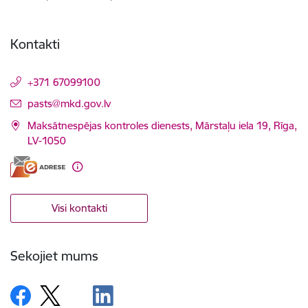
Kontakti
+371 67099100
E-pasts:
pasts@mkd.gov.lv
Maksātnespējas kontroles dienests, Mārstaļu iela 19, Rīga,
LV-1050
Visi kontakti
Sekojiet mums