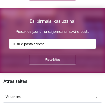
Esi pirmais, kas uzzina!
Piesakies jaunumu saņemšanai savā e-pasta
Kājene
Ātrās saites
Vakances