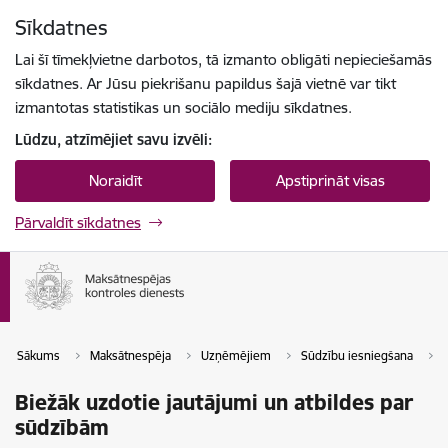
Pāriet uz lapas saturu
Sīkdatnes
Spied
lai meklētu
Enter
Lai šī tīmekļvietne darbotos, tā izmanto obligāti nepieciešamās
sīkdatnes. Ar Jūsu piekrišanu papildus šajā vietnē var tikt
izmantotas statistikas un sociālo mediju sīkdatnes.
Lūdzu, atzīmējiet savu izvēli:
Noraidīt
Apstiprināt visas
Pārvaldīt sīkdatnes
Sākums
Maksātnespēja
Uzņēmējiem
Sūdzību iesniegšana
Biežāk uzdotie jautājumi un atbildes par
sūdzībām