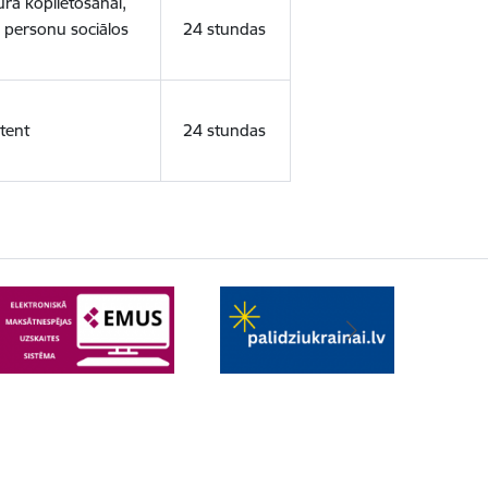
ura koplietošanai,
o personu sociālos
24 stundas
tent
24 stundas