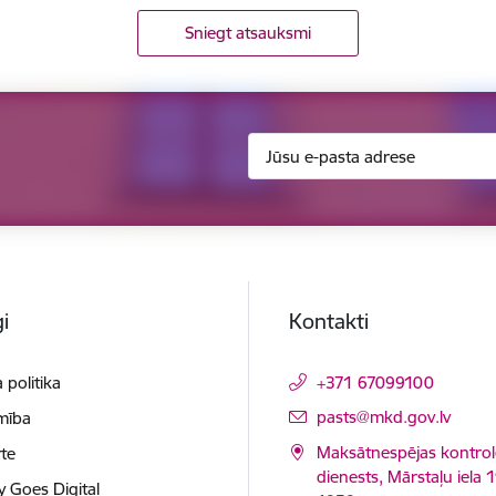
Sniegt atsauksmi
i
Kontakti
 politika
+371 67099100
E-pasts:
pasts@mkd.gov.lv
mība
Maksātnespējas kontrol
te
dienests, Mārstaļu iela 1
y Goes Digital