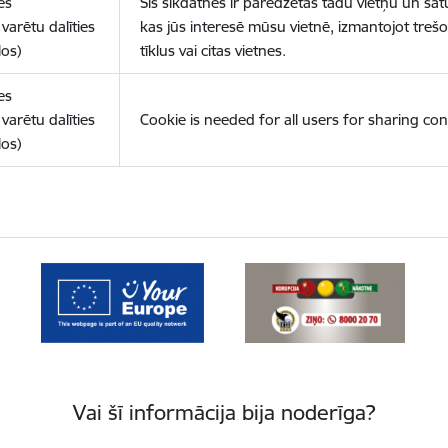
es
Šīs sīkdatnes ir paredzētas tādu vietņu un sat
varētu dalīties
kas jūs interesē mūsu vietnē, izmantojot treš
los)
tīklus vai citas vietnes.
es
varētu dalīties
Cookie is needed for all users for sharing con
los)
Vai šī informācija bija noderīga?