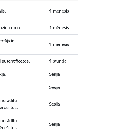
jis.
1 mēnesis
 paziņojumu.
1 mēnesis
otājs ir
1 mēnesis
 autentificētos.
1 stunda
kļa.
Sesija
Sesija
 nerādītu
Sesija
ēruši tos.
 nerādītu
Sesija
ēruši tos.