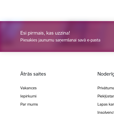
Esi pirmais, kas uzzina!
Piesakies jaunumu saņemšanai savā e-pasta
Kājene
Ātrās saites
Noderīg
Vakances
Privātuma
Iepirkumi
Piekļūsta
Par mums
Lapas kar
Insolvenc