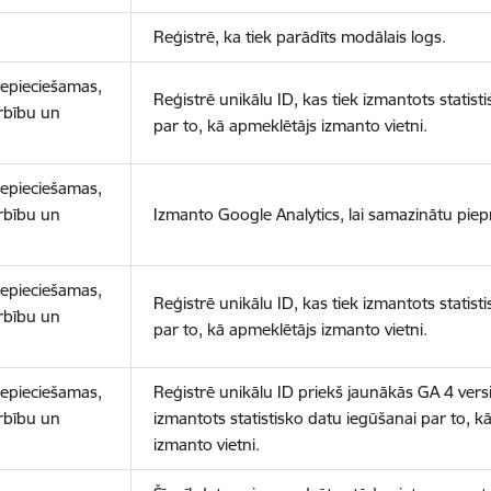
Reģistrē, ka tiek parādīts modālais logs.
nepieciešamas,
Reģistrē unikālu ID, kas tiek izmantots statist
arbību un
par to, kā apmeklētājs izmanto vietni.
nepieciešamas,
arbību un
Izmanto Google Analytics, lai samazinātu piep
nepieciešamas,
Reģistrē unikālu ID, kas tiek izmantots statist
arbību un
par to, kā apmeklētājs izmanto vietni.
nepieciešamas,
Reģistrē unikālu ID priekš jaunākās GA 4 versij
arbību un
izmantots statistisko datu iegūšanai par to, k
izmanto vietni.