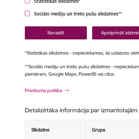
Statistikas sīkdatnes
*
Sociālo mediju un trešo pušu sīkdatnes
**
Noraidīt
Apstiprināt atzīmē
*
Statistikas sīkdatnes - nepieciešamas, lai uzlabotu v
**
Sociālo mediju un trešo pušu sīkdatnes - nepieciešamas
piemēram, Google Maps, PowerBI vai citus.
Privātuma politika
Detalizētāka informācija par izmantotajām
Sīkdatne
Grupa