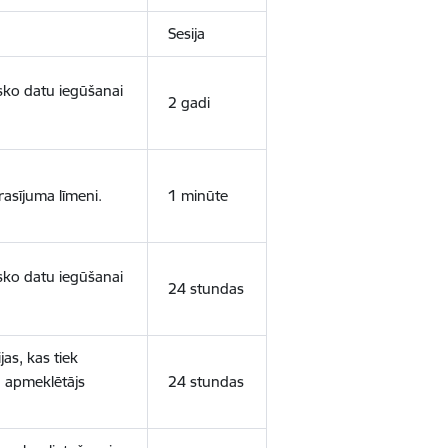
Sesija
isko datu iegūšanai
2 gadi
rasījuma līmeni.
1 minūte
isko datu iegūšanai
24 stundas
as, kas tiek
ā apmeklētājs
24 stundas