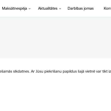
Maksātnespēja
Aktualitātes
Darbības jomas
Kont
iešamās sīkdatnes. Ar Jūsu piekrišanu papildus šajā vietnē var tikt i