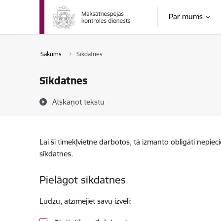
Pāriet uz lapas saturu
Par mums
Sākums
Sīkdatnes
Sīkdatnes
Atskaņot tekstu
Lai šī tīmekļvietne darbotos, tā izmanto obligāti nepiec
sīkdatnes.
Pielāgot sīkdatnes
Lūdzu, atzīmējiet savu izvēli: