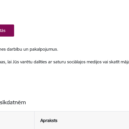
tās
ietnes darbību un pakalpojumus.
, lai Jūs varētu dalīties ar saturu sociālajos medijos vai skatīt mā
 sīkdatnēm
Apraksts