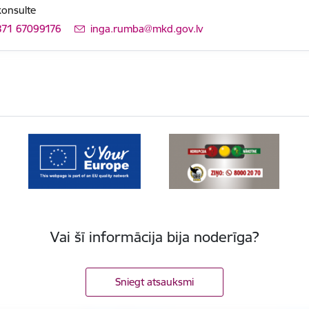
konsulte
371 67099176
E-pasts:
inga.rumba@mkd.gov.lv
Vai šī informācija bija noderīga?
Sniegt atsauksmi