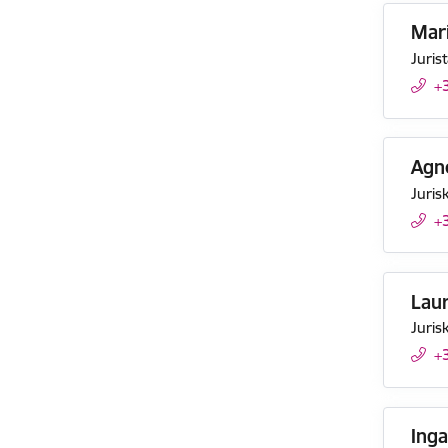
Mar
Jurist
+
Agn
Juris
+
Laur
Juris
+
Ing