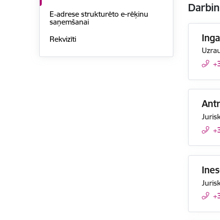
Darbin
E‑adrese strukturēto e-rēķinu
saņemšanai
Inga
Rekvizīti
Uzrau
+
Ant
Juris
+
Ine
Juris
+