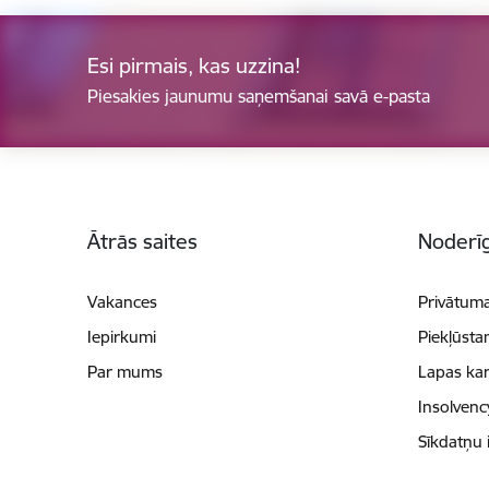
Esi pirmais, kas uzzina!
Piesakies jaunumu saņemšanai savā e-pasta
Kājene
Ātrās saites
Noderīg
Vakances
Privātuma
Iepirkumi
Piekļūsta
Par mums
Lapas kar
Insolvenc
Sīkdatņu 