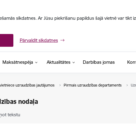
iešamās sīkdatnes. Ar Jūsu piekrišanu papildus šajā vietnē var tikt i
Pārvaldīt sīkdatnes
Maksātnespēja
Aktualitātes
Darbības jomas
Kont
vietniece uzraudzības jautājumos
Pirmais uzraudzības departaments
Uz
zības nodaļa
ņot tekstu