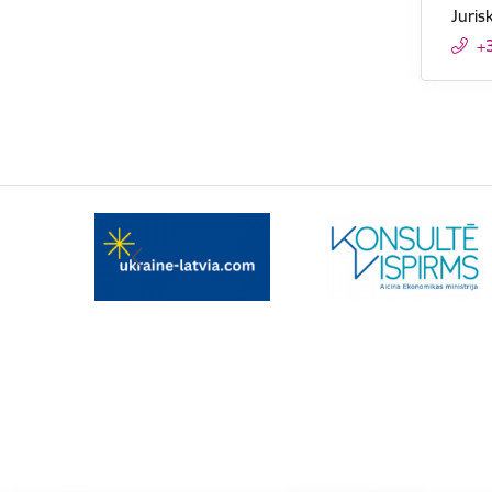
Juris
+