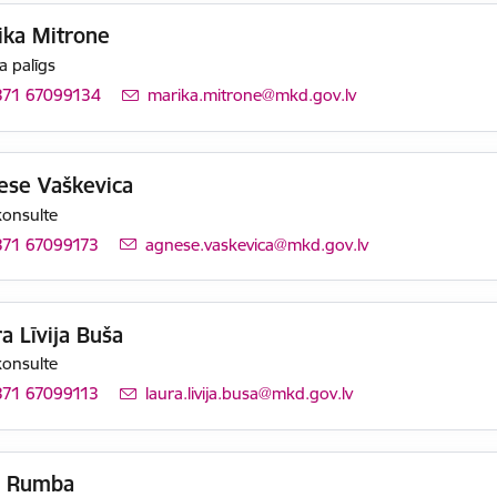
ika Mitrone
a palīgs
371 67099134
E-pasts:
marika.mitrone@mkd.gov.lv
ese Vaškevica
konsulte
371 67099173
E-pasts:
agnese.vaskevica@mkd.gov.lv
a Līvija Buša
konsulte
371 67099113
E-pasts:
laura.livija.busa@mkd.gov.lv
a Rumba