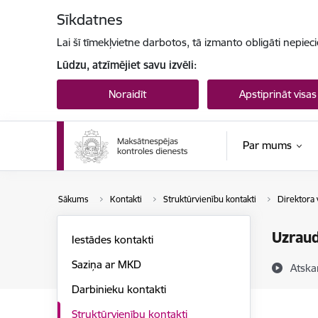
Pāriet uz lapas saturu
Sīkdatnes
Lai šī tīmekļvietne darbotos, tā izmanto obligāti nepiec
Lūdzu, atzīmējiet savu izvēli:
Noraidīt
Apstiprināt visas
Par mums
Sākums
Kontakti
Struktūrvienību kontakti
Direktora 
Uzraud
Iestādes kontakti
Saziņa ar MKD
Atska
Darbinieku kontakti
Struktūrvienību kontakti