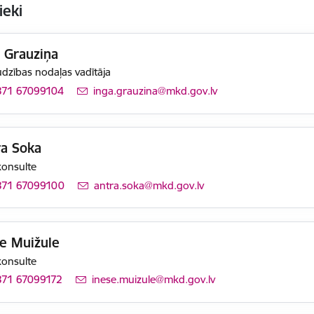
ieki
 Grauziņa
dzības nodaļas vadītāja
371 67099104
E-pasts:
inga.grauzina@mkd.gov.lv
ra Soka
konsulte
371 67099100
E-pasts:
antra.soka@mkd.gov.lv
se Muižule
konsulte
371 67099172
E-pasts:
inese.muizule@mkd.gov.lv