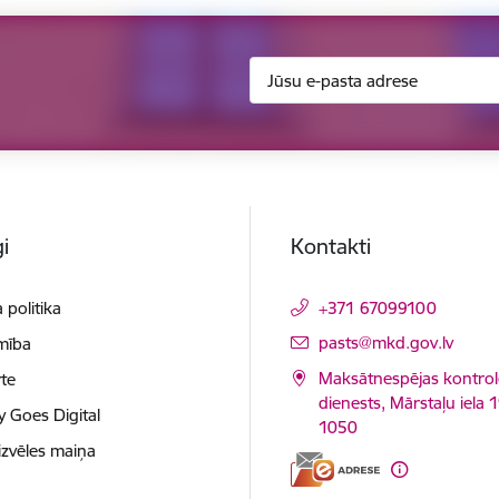
i
Kontakti
 politika
+371 67099100
E-pasts:
pasts@mkd.gov.lv
mība
Maksātnespējas kontrol
te
dienests, Mārstaļu iela 1
y Goes Digital
1050
izvēles maiņa