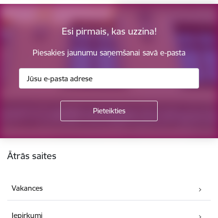
Esi pirmais, kas uzzina!
Piesakies jaunumu saņemšanai savā e-pasta
Kājene
Ātrās saites
Vakances
Iepirkumi