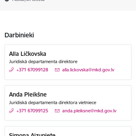
Darbinieki
Alla Ličkovska
Juridiskā departamenta direktore
+371 67099128
E-pasts:
alla.lickovska@mkd.gov.lv
Anda Pleikšne
Juridiskā departamenta direktora vietniece
+371 67099125
E-pasts:
anda.pleiksne@mkd.gov.lv
Simona Aizupiete