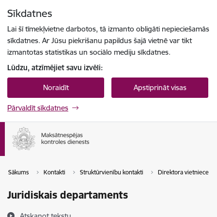
Pāriet uz lapas saturu
Sīkdatnes
Spied
lai meklētu
Enter
Lai šī tīmekļvietne darbotos, tā izmanto obligāti nepieciešamās
sīkdatnes. Ar Jūsu piekrišanu papildus šajā vietnē var tikt
izmantotas statistikas un sociālo mediju sīkdatnes.
Lūdzu, atzīmējiet savu izvēli:
Noraidīt
Apstiprināt visas
Pārvaldīt sīkdatnes
Sākums
Kontakti
Struktūrvienību kontakti
Direktora vietniece u
Juridiskais departaments
Atskaņot tekstu