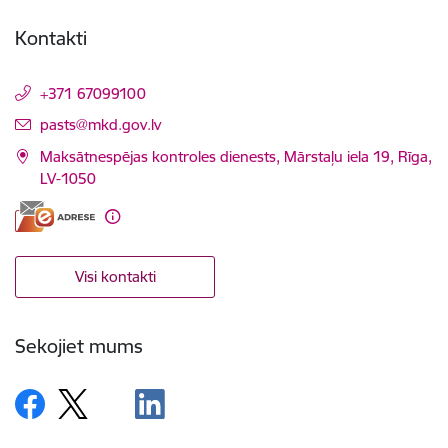
Kontakti
+371 67099100
E-pasts:
pasts@mkd.gov.lv
Maksātnespējas kontroles dienests, Mārstaļu iela 19, Rīga,
LV-1050
Visi kontakti
Sekojiet mums