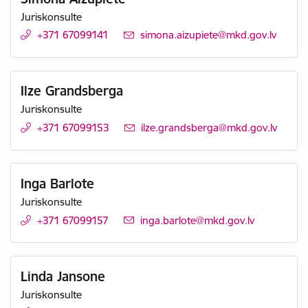
Juriskonsulte
+371 67099141
E-pasts:
simona.aizupiete@mkd.gov.lv
Ilze Grandsberga
Juriskonsulte
+371 67099153
E-pasts:
ilze.grandsberga@mkd.gov.lv
Inga Barlote
Juriskonsulte
+371 67099157
E-pasts:
inga.barlote@mkd.gov.lv
Linda Jansone
Juriskonsulte