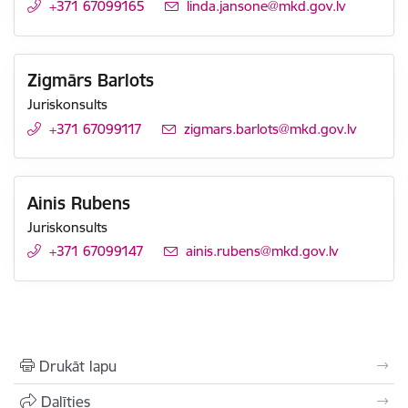
+371 67099165
E-pasts:
linda.jansone@mkd.gov.lv
Zigmārs Barlots
Juriskonsults
+371 67099117
E-pasts:
zigmars.barlots@mkd.gov.lv
Ainis Rubens
Juriskonsults
+371 67099147
E-pasts:
ainis.rubens@mkd.gov.lv
Drukāt lapu
Dalīties