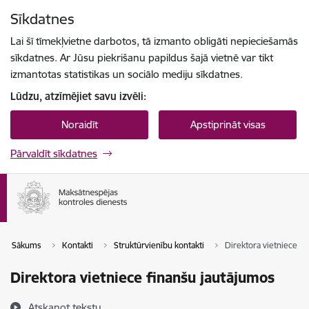
Pāriet uz lapas saturu
Sīkdatnes
Spied
lai meklētu
Enter
Lai šī tīmekļvietne darbotos, tā izmanto obligāti nepieciešamās
sīkdatnes. Ar Jūsu piekrišanu papildus šajā vietnē var tikt
izmantotas statistikas un sociālo mediju sīkdatnes.
Lūdzu, atzīmējiet savu izvēli:
Noraidīt
Apstiprināt visas
Pārvaldīt sīkdatnes
Sākums
Kontakti
Struktūrvienību kontakti
Direktora vietniece f
Direktora vietniece finanšu jautājumos
Atskaņot tekstu