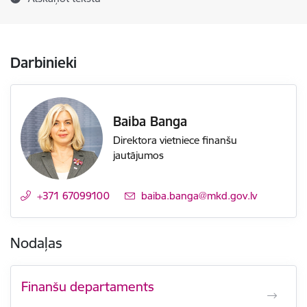
Darbinieki
Baiba Banga
Direktora vietniece finanšu
jautājumos
+371 67099100
E-pasts:
baiba.banga@mkd.gov.lv
Nodaļas
Finanšu departaments