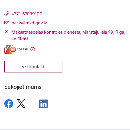
+371 67099100
E-pasts:
pasts@mkd.gov.lv
Maksātnespējas kontroles dienests, Mārstaļu iela 19, Rīga,
LV-1050
Visi kontakti
Sekojiet mums