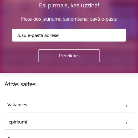
Esi pirmais, kas uzzina!
Piesakies jaunumu saņemšanai savā e-pasta
Kājene
Ātrās saites
Vakances
Iepirkumi