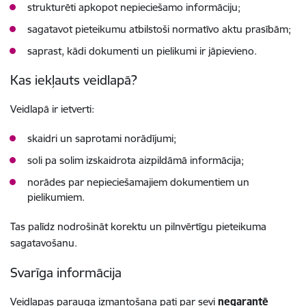
strukturēti apkopot nepieciešamo informāciju;
sagatavot pieteikumu atbilstoši normatīvo aktu prasībām;
saprast, kādi dokumenti un pielikumi ir jāpievieno.
Kas iekļauts veidlapā?
Veidlapā ir ietverti:
skaidri un saprotami norādījumi;
soli pa solim izskaidrota aizpildāmā informācija;
norādes par nepieciešamajiem dokumentiem un
pielikumiem.
Tas palīdz nodrošināt korektu un pilnvērtīgu pieteikuma
sagatavošanu.
Svarīga informācija
Veidlapas parauga izmantošana pati par sevi
negarantē