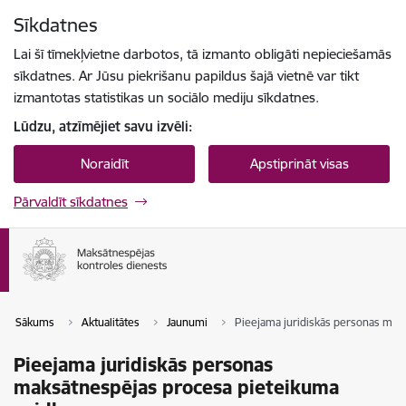
Pāriet uz lapas saturu
Sīkdatnes
Spied
lai meklētu
Enter
Lai šī tīmekļvietne darbotos, tā izmanto obligāti nepieciešamās
sīkdatnes. Ar Jūsu piekrišanu papildus šajā vietnē var tikt
izmantotas statistikas un sociālo mediju sīkdatnes.
Lūdzu, atzīmējiet savu izvēli:
Noraidīt
Apstiprināt visas
Pārvaldīt sīkdatnes
Sākums
Aktualitātes
Jaunumi
Pieejama juridiskās personas mak
Pieejama juridiskās personas
maksātnespējas procesa pieteikuma