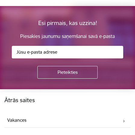
Esi pirmais, kas uzzina!
Piesakies jaunumu saņemšanai savā e-pasta
Kājene
Ātrās saites
Vakances