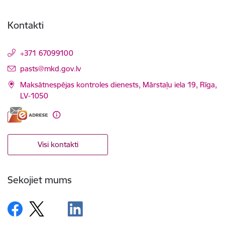
Kontakti
+371 67099100
E-pasts:
pasts@mkd.gov.lv
Maksātnespējas kontroles dienests, Mārstaļu iela 19, Rīga,
LV-1050
Visi kontakti
Sekojiet mums