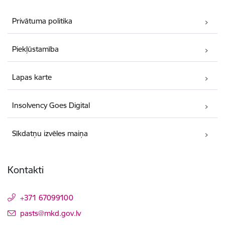
Privātuma politika
Piekļūstamība
Lapas karte
Insolvency Goes Digital
Sīkdatņu izvēles maiņa
Kontakti
+371 67099100
E-pasts:
pasts@mkd.gov.lv