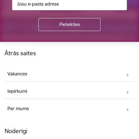
Kājene
Ātrās saites
Vakances
Iepirkumi
Par mums
Noderīgi