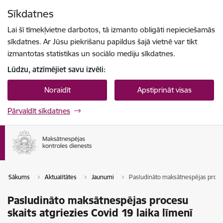
Pāriet uz lapas saturu
Sīkdatnes
Spied
lai meklētu
Enter
Lai šī tīmekļvietne darbotos, tā izmanto obligāti nepieciešamās
sīkdatnes. Ar Jūsu piekrišanu papildus šajā vietnē var tikt
izmantotas statistikas un sociālo mediju sīkdatnes.
Lūdzu, atzīmējiet savu izvēli:
Noraidīt
Apstiprināt visas
Pārvaldīt sīkdatnes
Sākums
Aktualitātes
Jaunumi
Pasludināto maksātnespējas procesu
Pasludināto maksātnespējas procesu
skaits atgriezies Covid 19 laika līmenī