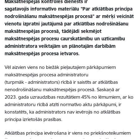
Maksātnespējas kontroles dienests ir
sagatavojis informatīvo materiālu "Par atklātības principa
nodrošināšanu maksātnespējas procesā" ar mērķi veicināt
vienotu izpratni jautājumā par atklātības nodrošināšanu
maksātnespējas procesā, tādējādi sekmējot
maksātnespējas procesu caurskatāmību un uzticamību
administratora veiktajām un plānotajām darbībām
maksātnespējas procesa ietvaros.
Vēl aizvien viens no biežāk pieļautajiem pārkāpumiem
maksātnespējas procesa administratoru
(turpmāk - administrators) rīcībā ir saistīts ar atklātības
nenodrošināšanu maksātnespējas procesā. Saskaņā ar
2023. gada uzraudzības rezultātiem 45% no lēmumiem, ar ko
administratoru rīcībā atzīti normatīvo aktu pārkāpumi, ir
konstatēts, ka administrators nav ievērojis no atklātības
principa izrietošās prasības.
Atklātības principa ievērošana ir viens no priekšnoteikumiem