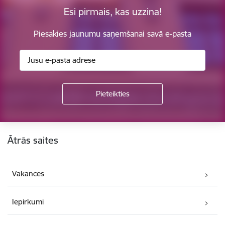
Esi pirmais, kas uzzina!
Piesakies jaunumu saņemšanai savā e-pasta
Kājene
Ātrās saites
Vakances
Iepirkumi