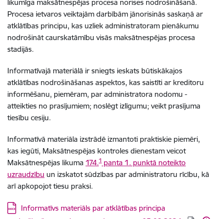
likumīga maksātnespējas procesa norises nodrošināšanā.
Procesa ietvaros veiktajām darbībām jānorisinās saskaņā ar
atklātības principu, kas uzliek administratoram pienākumu
nodrošināt caurskatāmību visās maksātnespējas procesa
stadijās.
Informatīvajā materiālā ir sniegts ieskats būtiskākajos
atklātības nodrošināšanas aspektos, kas saistīti ar kreditoru
informēšanu, piemēram, par administratora nodomu -
atteikties no prasījumiem; noslēgt izlīgumu; veikt prasījuma
tiesību cesiju
.
Informatīvā materiāla izstrādē izmantoti praktiskie piemēri,
kas iegūti, Maksātnespējas kontroles dienestam veicot
1
Maksātnespējas likuma
174.
panta 1. punktā noteikto
uzraudzību
un izskatot sūdzības par administratoru rīcību, kā
arī apkopojot tiesu praksi.
Lejupielādēt:
Informatīvs materiāls par atklātības principa