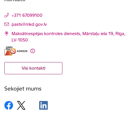
+371 67099100
E-pasts:
pasts@mkd.gov.lv
Maksātnespējas kontroles dienests, Mārstaļu iela 19, Rīga,
LV-1050
Visi kontakti
Sekojiet mums