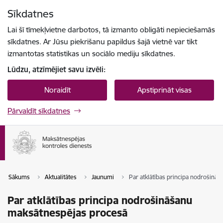
Pāriet uz lapas saturu
Sīkdatnes
Spied
lai meklētu
Enter
Lai šī tīmekļvietne darbotos, tā izmanto obligāti nepieciešamās
sīkdatnes. Ar Jūsu piekrišanu papildus šajā vietnē var tikt
izmantotas statistikas un sociālo mediju sīkdatnes.
Lūdzu, atzīmējiet savu izvēli:
Noraidīt
Apstiprināt visas
Pārvaldīt sīkdatnes
Sākums
Aktualitātes
Jaunumi
Par atklātības principa nodrošinā
Par atklātības principa nodrošināšanu
maksātnespējas procesā