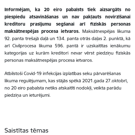
Informējam, ka 20 eiro pabalsts tiek aizsargāts no
piespiedu atsavināšanas un nav pakļauts novirzīšanai
kreditoru prasījumu segšanai arī fiziskās personas
maksātnespējas procesa ietvaros.
Maksātnespējas likuma
92. panta trešajā daļā un 134. panta otrās daļas 2. punktā, kā
arī Civilprocesa likuma 596. pantā ir uzskaitītas ienākumu
kategorijas uz kurām kreditori nevar vērst piedziņu fiziskās
personas maksātnespējas procesa ietvaros.
Atbilstoši Covid-19 infekcijas izplatības seku pārvarēšanas
likuma regulējumam, kas stājās spēkā 2021.gada 27.oktobrī,
no 20 eiro pabalsta netiks atskaitīti nodokļi, veikta parādu
piedziņa un ieturējumi.
Saistītas tēmas