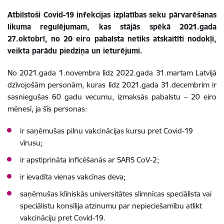
Atbilstoši Covid-19 infekcijas izplatības seku pārvarēšanas
likuma regulējumam, kas stājās spēkā 2021.gada
27.oktobrī, no 20 eiro pabalsta netiks atskaitīti nodokļi,
veikta parādu piedziņa un ieturējumi.
No 2021.gada 1.novembra līdz 2022.gada 31.martam Latvijā
dzīvojošām personām, kuras līdz 2021.gada 31.decembrim ir
sasniegušas 60 gadu vecumu, izmaksās pabalstu – 20 eiro
mēnesī, ja šīs personas:
ir saņēmušas pilnu vakcinācijas kursu pret Covid-19
vīrusu;
ir apstiprināta inficēšanās ar SARS CoV-2;
ir ievadīta vienas vakcīnas deva;
saņēmušas klīniskās universitātes slimnīcas speciālista vai
speciālistu konsīlija atzinumu par nepieciešamību atlikt
vakcināciju pret Covid-19.