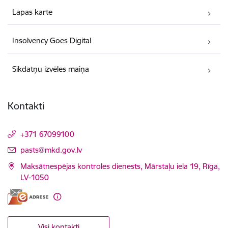
Lapas karte
Insolvency Goes Digital
Sīkdatņu izvēles maiņa
Kontakti
+371 67099100
E-pasts:
pasts@mkd.gov.lv
Maksātnespējas kontroles dienests, Mārstaļu iela 19, Rīga,
LV-1050
Visi kontakti