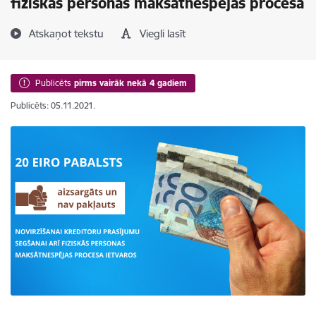
fiziskās personas maksātnespējas procesā
Atskaņot tekstu
Viegli lasīt
Publicēts
pirms vairāk nekā 4 gadiem
Publicēts: 05.11.2021.