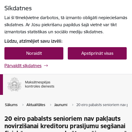
Pāriet uz lapas saturu
Sīkdatnes
Spied
lai meklētu
Enter
Lai šī tīmekļvietne darbotos, tā izmanto obligāti nepieciešamās
sīkdatnes. Ar Jūsu piekrišanu papildus šajā vietnē var tikt
izmantotas statistikas un sociālo mediju sīkdatnes.
Lūdzu, atzīmējiet savu izvēli:
Noraidīt
Apstiprināt visas
Pārvaldīt sīkdatnes
Sākums
Aktualitātes
Jaunumi
20 eiro pabalsts senioriem nav pa
20 eiro pabalsts senioriem nav pakļauts
novirzīšanai kreditoru prasījumu segšanai