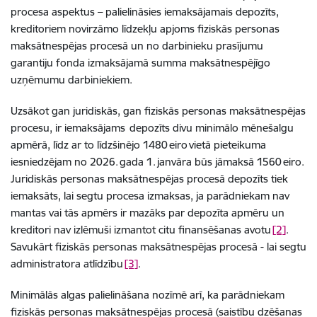
procesa aspektus – palielināsies iemaksājamais depozīts,
kreditoriem novirzāmo līdzekļu apjoms fiziskās personas
maksātnespējas procesā un no darbinieku prasījumu
garantiju fonda izmaksājamā summa maksātnespējīgo
uzņēmumu darbiniekiem.
Uzsākot gan juridiskās, gan fiziskās personas maksātnespējas
procesu, ir iemaksājams depozīts divu minimālo mēnešalgu
apmērā, līdz ar to līdzšinējo 1480 eiro vietā pieteikuma
iesniedzējam no 2026. gada 1. janvāra būs jāmaksā 1560 eiro.
Juridiskās personas maksātnespējas procesā depozīts tiek
iemaksāts, lai segtu procesa izmaksas, ja parādniekam nav
mantas vai tās apmērs ir mazāks par depozīta apmēru un
kreditori nav izlēmuši izmantot citu finansēšanas avotu
[2]
.
Savukārt fiziskās personas maksātnespējas procesā - lai segtu
administratora atlīdzību
[3]
.
Minimālās algas palielināšana nozīmē arī, ka parādniekam
fiziskās personas maksātnespējas procesā (saistību dzēšanas