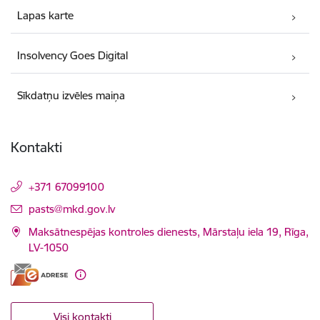
Lapas karte
Insolvency Goes Digital
Sīkdatņu izvēles maiņa
Kontakti
+371 67099100
E-pasts:
pasts@mkd.gov.lv
Maksātnespējas kontroles dienests, Mārstaļu iela 19, Rīga,
LV-1050
Visi kontakti