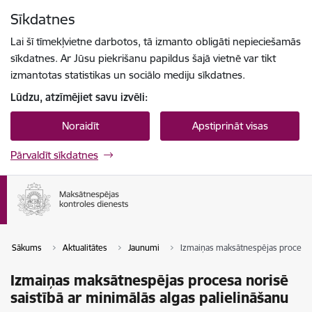
Pāriet uz lapas saturu
Sīkdatnes
Spied
lai meklētu
Enter
Lai šī tīmekļvietne darbotos, tā izmanto obligāti nepieciešamās
sīkdatnes. Ar Jūsu piekrišanu papildus šajā vietnē var tikt
izmantotas statistikas un sociālo mediju sīkdatnes.
Lūdzu, atzīmējiet savu izvēli:
Noraidīt
Apstiprināt visas
Pārvaldīt sīkdatnes
Sākums
Aktualitātes
Jaunumi
Izmaiņas maksātnespējas procesa n
Izmaiņas maksātnespējas procesa norisē
saistībā ar minimālās algas palielināšanu