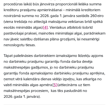
procedūras laikā) būs jānovirza proporcionāli lielāka summa
kreditoru prasījumu apmierināšanai – minimālā kreditoriem
novirzāmā summa no 2026. gada 1. janvāra sastādīs 260 eiro
(viena trešdaļa no attiecīgā maksājuma veikšanas brīdī spēkā
esošās minimālās algas)
[4]
. Vienlaikus atbilstoši šobrīd
pastāvošajai praksei, mainoties minimālajai algai, parādniekam
nav jāveic saistību dzēšanas plāna grozījumi, lai nesamērīgi
nenoslogotu tiesas.
Tāpat palielināsies darbiniekiem izmaksājamo līdzekļu apjoms
no darbinieku prasījumu garantiju fonda darba devēja
maksātnespējas gadījumos, jo no darbinieku prasījumu
garantiju fonda apmaksājamo darbinieku prasījumu aprēķina,
ņemot vērā kalendāra dienas vidējo izpeļņu, kas atkarīga no
valstī minimālās algas apmēra [
5]
(attiecināms uz tiem
maksātnespējas procesiem, kas tiks pasludināti no
2026. gada 1. janvāra).