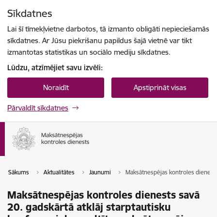
Pāriet uz lapas saturu
Sīkdatnes
Spied
lai meklētu
Enter
Lai šī tīmekļvietne darbotos, tā izmanto obligāti nepieciešamās
sīkdatnes. Ar Jūsu piekrišanu papildus šajā vietnē var tikt
izmantotas statistikas un sociālo mediju sīkdatnes.
Lūdzu, atzīmējiet savu izvēli:
Noraidīt
Apstiprināt visas
Pārvaldīt sīkdatnes
Sākums
Aktualitātes
Jaunumi
Maksātnespējas kontroles dienests s
Maksātnespējas kontroles dienests savā
20. gadskārtā atklāj starptautisku