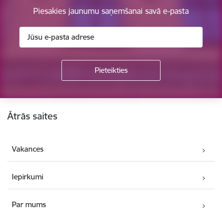
Piesakies jaunumu saņemšanai savā e-pasta
Kājene
Ātrās saites
Vakances
Iepirkumi
Par mums