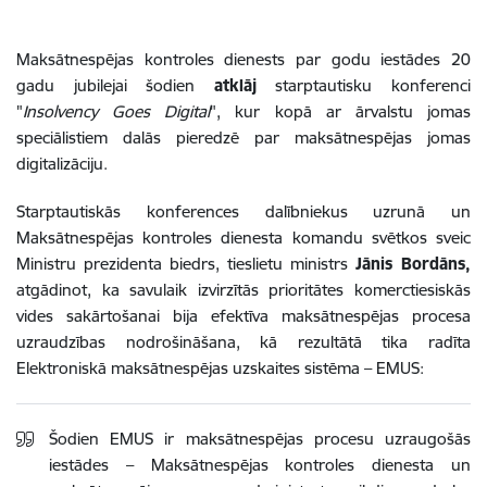
Maksātnespējas kontroles dienests par godu iestādes 20
gadu jubilejai šodien
atklāj
starptautisku konferenci
"
Insolvency Goes Digital
", kur kopā ar ārvalstu jomas
speciālistiem dalās pieredzē par maksātnespējas jomas
digitalizāciju.
Starptautiskās konferences dalībniekus uzrunā un
Maksātnespējas kontroles dienesta komandu svētkos sveic
Ministru prezidenta biedrs, tieslietu ministrs
Jānis Bordāns,
atgādinot, ka savulaik izvirzītās prioritātes komerctiesiskās
vides sakārtošanai bija efektīva maksātnespējas procesa
uzraudzības nodrošināšana, kā rezultātā tika radīta
Elektroniskā maksātnespējas uzskaites sistēma – EMUS:
Šodien EMUS ir maksātnespējas procesu uzraugošās
iestādes – Maksātnespējas kontroles dienesta un