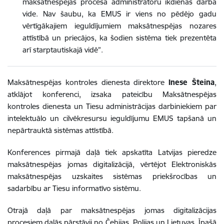
maksātnespējas procesa administratoru ikdienas darba
vide. Nav šaubu, ka EMUS ir viens no pēdējo gadu
vērtīgākajiem ieguldījumiem maksātnespējas nozares
attīstībā un priecājos, ka šodien sistēma tiek prezentēta
arī starptautiskajā vidē”.
Maksātnespējas kontroles dienesta direktore
Inese Šteina
,
atklājot konferenci, izsaka pateicību Maksātnespējas
kontroles dienesta un Tiesu administrācijas darbiniekiem par
intelektuālo un cilvēkresursu ieguldījumu EMUS tapšanā un
nepārtrauktā sistēmas attīstībā.
Konferences pirmajā daļā tiek apskatīta Latvijas pieredze
maksātnespējas jomas digitalizācijā, vērtējot Elektroniskās
maksātnespējas uzskaites sistēmas priekšrocības un
sadarbību ar Tiesu informatīvo sistēmu.
Otrajā daļā par maksātnespējas jomas digitalizācijas
procesiem dalās pārstāvji no Čehijas, Polijas un Lietuvas. Īpašā