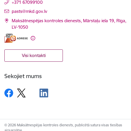
+371 67099100
E-pasts:
pasts@mkd.gov.lv
Maksātnespējas kontroles dienests, Mārstaļu iela 19, Rīga,
LV-1050
Visi kontakti
Sekojiet mums
© 2026 Maksātnespējas kontroles dienests, publicētā satura visas tiesības
aizsargātas.