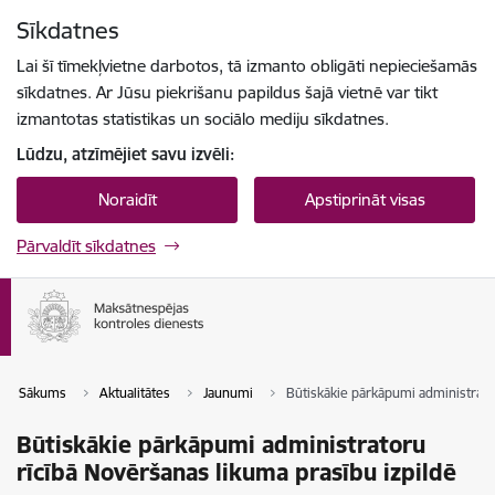
Pāriet uz lapas saturu
Sīkdatnes
Spied
lai meklētu
Enter
Lai šī tīmekļvietne darbotos, tā izmanto obligāti nepieciešamās
sīkdatnes. Ar Jūsu piekrišanu papildus šajā vietnē var tikt
izmantotas statistikas un sociālo mediju sīkdatnes.
Lūdzu, atzīmējiet savu izvēli:
Noraidīt
Apstiprināt visas
Pārvaldīt sīkdatnes
Sākums
Aktualitātes
Jaunumi
Būtiskākie pārkāpumi administrato
Būtiskākie pārkāpumi administratoru
rīcībā Novēršanas likuma prasību izpildē