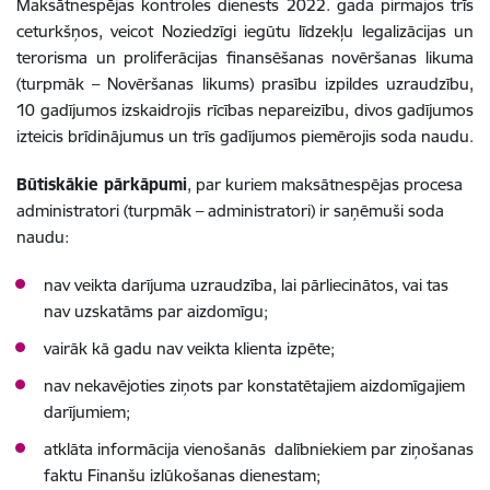
Maksātnespējas kontroles dienests 2022. gada pirmajos trīs
ceturkšņos, veicot Noziedzīgi iegūtu līdzekļu legalizācijas un
terorisma un proliferācijas finansēšanas novēršanas likuma
(turpmāk – Novēršanas likums) prasību izpildes uzraudzību,
10 gadījumos izskaidrojis rīcības nepareizību, divos gadījumos
izteicis brīdinājumus un trīs gadījumos piemērojis soda naudu.
Būtiskākie pārkāpumi
, par kuriem maksātnespējas procesa
administratori (turpmāk – administratori) ir saņēmuši soda
naudu:
nav veikta darījuma uzraudzība, lai pārliecinātos, vai tas
nav uzskatāms par aizdomīgu;
vairāk kā gadu nav veikta klienta izpēte;
nav nekavējoties ziņots par konstatētajiem aizdomīgajiem
darījumiem;
atklāta informācija vienošanās dalībniekiem par ziņošanas
faktu Finanšu izlūkošanas dienestam;