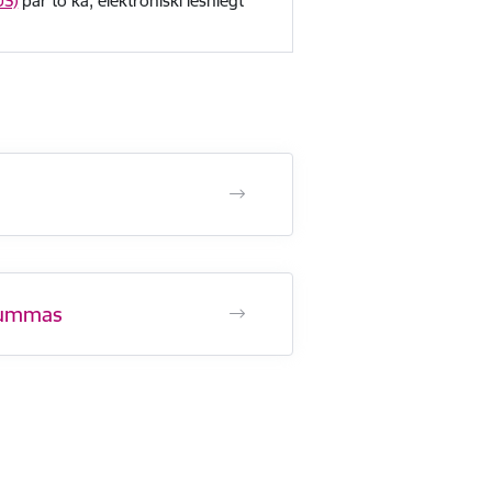
US)
par to kā, elektroniski iesniegt
 summas