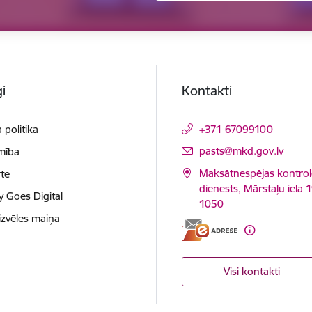
i
Kontakti
 politika
+371 67099100
E-pasts:
pasts@mkd.gov.lv
mība
Maksātnespējas kontrol
te
dienests, Mārstaļu iela 1
y Goes Digital
1050
izvēles maiņa
Visi kontakti