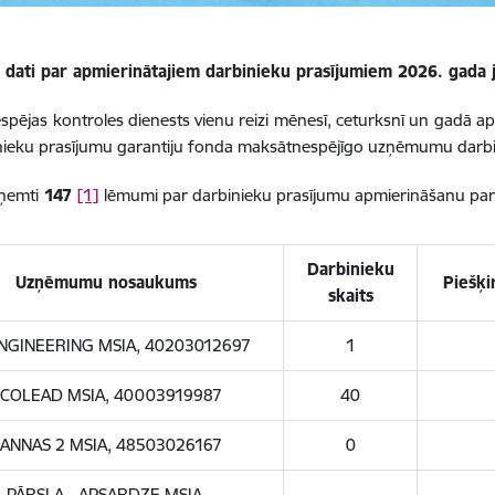
 dati par apmierinātajiem darbinieku prasījumiem 2026. gada j
spējas kontroles dienests vienu reizi mēnesī, ceturksnī un gad
nieku prasījumu garantiju fonda maksātnespējīgo uzņēmumu darbi
eņemti
147
[1]
lēmumi par darbinieku prasījumu apmierināšanu p
Darbinieku
Uzņēmumu nosaukums
Piešķi
skaits
NGINEERING MSIA, 40203012697
1
COLEAD MSIA, 40003919987
40
ANNAS 2 MSIA, 48503026167
0
PĀRSLA - APSARDZE MSIA,