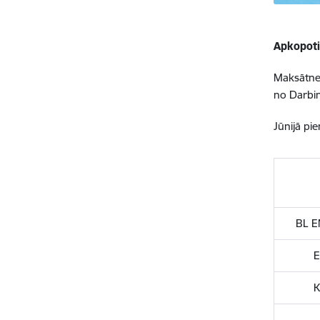
Apkopoti
Maksātne
no Darbi
Jūnijā pi
BL E
E
K