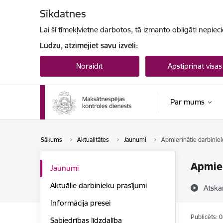
Pāriet uz lapas saturu
Sīkdatnes
Lai šī tīmekļvietne darbotos, tā izmanto obligāti nepiec
Lūdzu, atzīmējiet savu izvēli:
Noraidīt
Apstiprināt visas
Par mums
Sākums
Aktualitātes
Jaunumi
Apmierinātie darbiniek
Apmier
Jaunumi
Aktuālie darbinieku prasījumi
Atska
Informācija presei
Publicēts: 
Sabiedrības līdzdalība