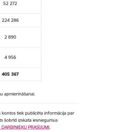
52 272
224 286
2 890
4 956
405 367
mu apmierināšanai.
 kontos tiek publicēta informācija par
s šobrīd izskata iesniegumus
 DARBINIEKU PRASĪJUMI
.