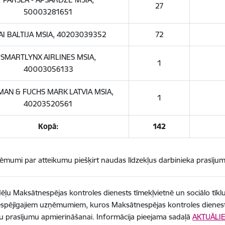
27
50003281651
AI BALTIJA MSIA, 40203039352
72
SMARTLYNX AIRLINES MSIA,
1
40003056133
AN & FUCHS MARK LATVIA MSIA,
1
40203520561
Kopā:
142
 lēmumi par atteikumu piešķirt naudas līdzekļus darbinieka prasīju
ēļu Maksātnespējas kontroles dienests tīmekļvietnē un sociālo tīklu
spējīgajiem uzņēmumiem, kuros Maksātnespējas kontroles dienest
u prasījumu apmierināšanai. Informācija pieejama sadaļā
AKTUĀLIE