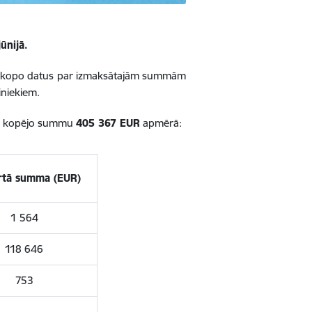
ūnijā.
ā apkopo datus par izmaksātajām summām
niekiem.
ar kopējo summu
405 367 EUR
apmērā:
rtā summa (EUR)
1 564
118 646
753