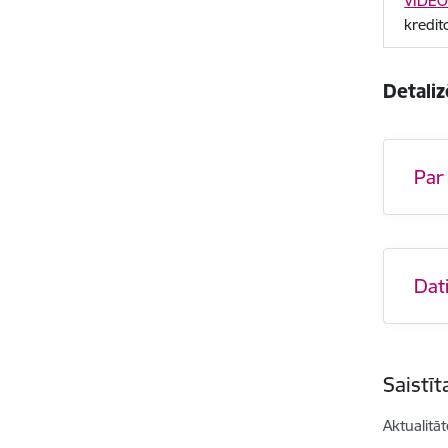
VIDEO:
kredit
Detaliz
Par
Dat
Saistī
Aktualitāt