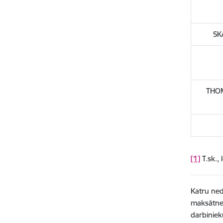
SK
THOM
[1]
T.sk.,
Katru ned
maksātne
darbiniek