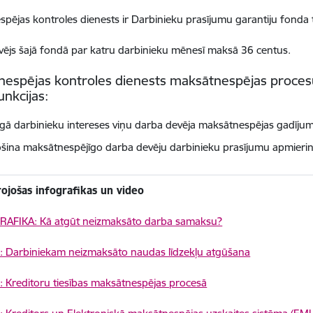
pējas kontroles dienests ir Darbinieku prasījumu garantiju fonda t
ējs šajā fondā par katru darbinieku mēnesī maksā 36 centus.
espējas kontroles dienests maksātnespējas proces
unkcijas:
rgā darbinieku intereses viņu darba devēja maksātnespējas gadīju
šina maksātnespējīgo darba devēju darbinieku prasījumu apmierinā
rojošas infografikas un video
RAFIKA: Kā atgūt neizmaksāto darba samaksu?
: Darbiniekam neizmaksāto naudas līdzekļu atgūšana
 Kreditoru tiesības maksātnespējas procesā