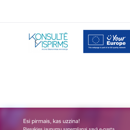
Esi pirmais, kas uzzina!
Piesakies jaunumu saņemšanai savā e-pasta