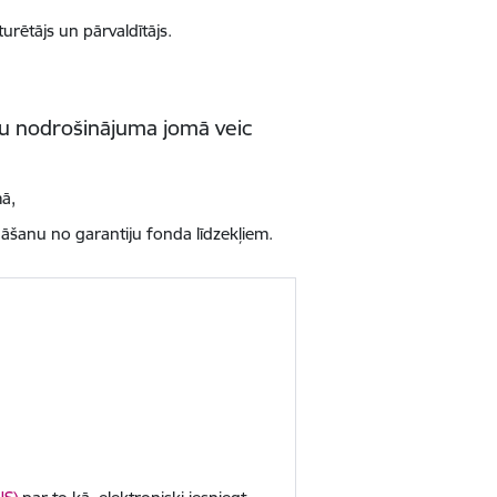
urētājs un pārvaldītājs.
u nodrošinājuma jomā veic
mā,
šanu no garantiju fonda līdzekļiem.