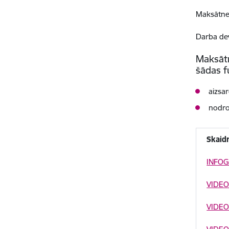
Maksātnes
Darba dev
Maksātn
šādas f
aizsa
nodro
Skaid
INFOG
VIDEO
VIDEO: