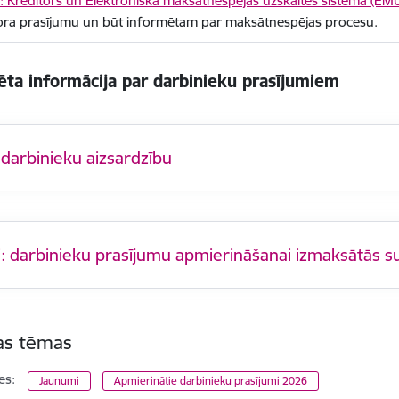
 Kreditors un Elektroniskā maksātnespējas uzskaites sistēma (EM
ora prasījumu un būt informētam par maksātnespējas procesu.
ēta informācija par darbinieku prasījumiem
 darbinieku aizsardzību
i: darbinieku prasījumu apmierināšanai izmaksātās
tas tēmas
es:
Jaunumi
Apmierinātie darbinieku prasījumi 2026