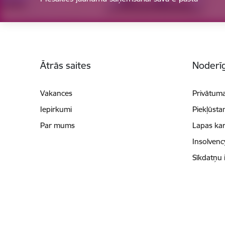
Kājene
Ātrās saites
Noderīg
Vakances
Privātuma
Iepirkumi
Piekļūsta
Par mums
Lapas kar
Insolvenc
Sīkdatņu 