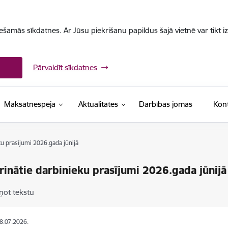
iešamās sīkdatnes. Ar Jūsu piekrišanu papildus šajā vietnē var tikt i
Pārvaldīt sīkdatnes
Maksātnespēja
Aktualitātes
Darbības jomas
Kont
u prasījumi 2026.gada jūnijā
inātie darbinieku prasījumi 2026.gada jūnijā
ņot tekstu
08.07.2026.