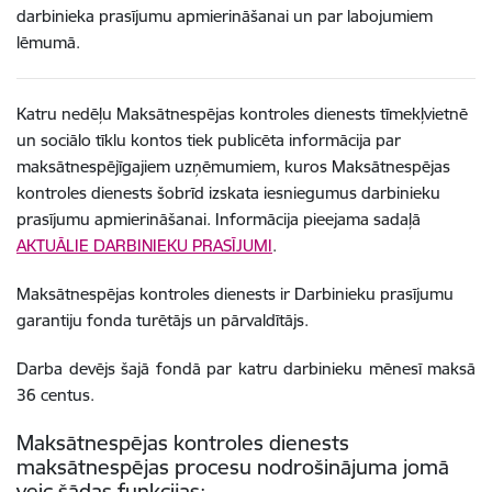
darbinieka prasījumu apmierināšanai un par labojumiem
lēmumā.
Katru nedēļu Maksātnespējas kontroles dienests tīmekļvietnē
un sociālo tīklu kontos tiek publicēta informācija par
maksātnespējīgajiem uzņēmumiem, kuros Maksātnespējas
kontroles dienests šobrīd izskata iesniegumus darbinieku
prasījumu apmierināšanai. Informācija pieejama sadaļā
AKTUĀLIE DARBINIEKU PRASĪJUMI
.
Maksātnespējas kontroles dienests ir Darbinieku prasījumu
garantiju fonda turētājs un pārvaldītājs.
Darba devējs šajā fondā par katru darbinieku mēnesī maksā
36 centus.
Maksātnespējas kontroles dienests
maksātnespējas procesu nodrošinājuma jomā
veic šādas funkcijas: