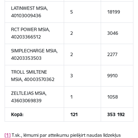
LATINWEST MSIA,
5
18199
40103009436
RCT POWER MSIA,
2
3046
40203366512
SIMPLECHARGE MSIA,
2
2277
40203353503
TROLL SMILTENE
3
9910
MSIA, 40003570362
ZELTLEJAS MSIA,
1
1058
43603069839
Kopā:
121
353 192
[1]
T.sk., lēmumi par atteikumu piešķirt naudas līdzekļus