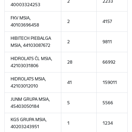
2
2233
40003324253
FKV MSIA,
2
4157
40103696458
HIBITECH PIEBALGA
2
9811
MSIA, 44103087672
HIDROLATS ČL MSIA,
28
66992
42103031806
HIDROLATS MSIA,
41
159011
42103012010
JUNM GRUPA MSIA,
5
5566
45403050184
KGS GRUPA MSIA,
1
1234
40203243951