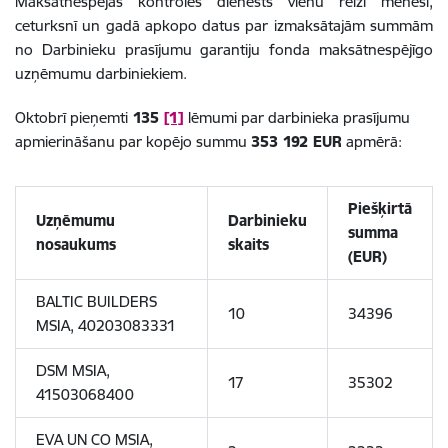
Maksātnespējas kontroles dienests vienu reizi mēnesī,
ceturksnī un gadā apkopo datus par izmaksātajām summām
no Darbinieku prasījumu garantiju fonda maksātnespējīgo
uzņēmumu darbiniekiem.
Oktobrī pieņemti
135
[1]
lēmumi par darbinieka prasījumu
apmierināšanu par kopējo summu
353 192 EUR
apmērā:
Piešķirtā
Uzņēmumu
Darbinieku
summa
nosaukums
skaits
(EUR)
BALTIC BUILDERS
10
34396
MSIA, 40203083331
DSM MSIA,
17
35302
41503068400
EVA UN CO MSIA,