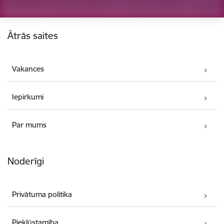
Kājene
Ātrās saites
Vakances
Iepirkumi
Par mums
Noderīgi
Privātuma politika
Piekļūstamība