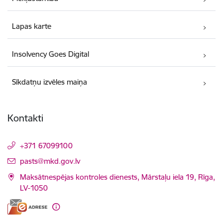
Lapas karte
Insolvency Goes Digital
Sīkdatņu izvēles maiņa
Kontakti
+371 67099100
E-pasts:
pasts@mkd.gov.lv
Maksātnespējas kontroles dienests, Mārstaļu iela 19, Rīga,
LV-1050