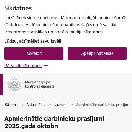
Pāriet uz lapas saturu
Sīkdatnes
Spied
lai meklētu
Enter
Lai šī tīmekļvietne darbotos, tā izmanto obligāti nepieciešamās
sīkdatnes. Ar Jūsu piekrišanu papildus šajā vietnē var tikt
izmantotas statistikas un sociālo mediju sīkdatnes.
Lūdzu, atzīmējiet savu izvēli:
Noraidīt
Apstiprināt visas
Pārvaldīt sīkdatnes
Sākums
Aktualitātes
Jaunumi
Apmierinātie darbinieku prasījumi
Apmierinātie darbinieku prasījumi
2025.gada oktobrī