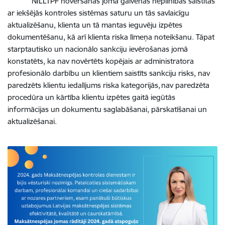
NILLTPF novēršanas jomā galvenās nepilnības saistītas
ar iekšējās kontroles sistēmas saturu un tās savlaicīgu
aktualizēšanu, klienta un tā mantas ieguvēju izpētes
dokumentēšanu, kā arī klienta riska līmeņa noteikšanu. Tāpat
starptautisko un nacionālo sankciju ievērošanas jomā
konstatēts, ka nav novērtēts kopējais ar administratora
profesionālo darbību un klientiem saistīts sankciju risks, nav
paredzēts klientu iedalījums riska kategorijās, nav paredzēta
procedūra un kārtība klientu izpētes gaitā iegūtās
informācijas un dokumentu saglabāšanai, pārskatīšanai un
aktualizēšanai.