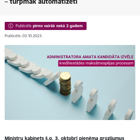
– turpmāk automatizēti
Publicēts
pirms vairāk nekā 2 gadiem
Publicēts: 03.10.2023.
Ministru kabinets š.g. 3. oktobrī pieņēma grozījumus