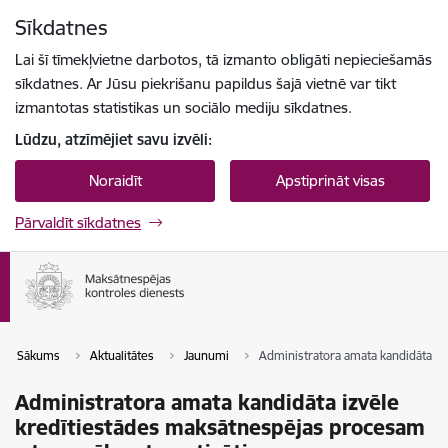
Pāriet uz lapas saturu
Sīkdatnes
Spied
lai meklētu
Enter
Lai šī tīmekļvietne darbotos, tā izmanto obligāti nepieciešamās
sīkdatnes. Ar Jūsu piekrišanu papildus šajā vietnē var tikt
izmantotas statistikas un sociālo mediju sīkdatnes.
Lūdzu, atzīmējiet savu izvēli:
Noraidīt
Apstiprināt visas
Pārvaldīt sīkdatnes
Sākums
Aktualitātes
Jaunumi
Administratora amata kandidāta iz
Administratora amata kandidāta izvēle
kredītiestādes maksātnespējas procesam