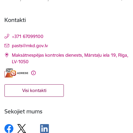
Kontakti
+371 67099100
E-pasts:
pasts@mkd.gov.lv
Maksātnespējas kontroles dienests, Mārstaļu iela 19, Rīga,
LV-1050
Visi kontakti
Sekojiet mums