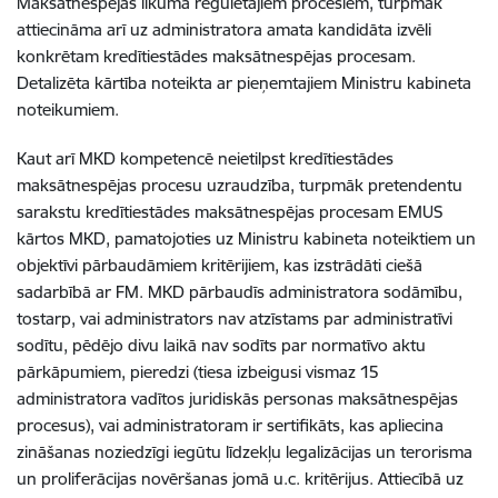
Maksātnespējas likumā regulētajiem procesiem, turpmāk
attiecināma arī uz administratora amata kandidāta izvēli
konkrētam kredītiestādes maksātnespējas procesam.
Detalizēta kārtība noteikta ar pieņemtajiem Ministru kabineta
noteikumiem.
Kaut arī MKD kompetencē neietilpst kredītiestādes
maksātnespējas procesu uzraudzība, turpmāk pretendentu
sarakstu kredītiestādes maksātnespējas procesam EMUS
kārtos MKD, pamatojoties uz Ministru kabineta noteiktiem un
objektīvi pārbaudāmiem kritērijiem, kas izstrādāti ciešā
sadarbībā ar FM. MKD pārbaudīs administratora sodāmību,
tostarp, vai administrators nav atzīstams par administratīvi
sodītu, pēdējo divu laikā nav sodīts par normatīvo aktu
pārkāpumiem, pieredzi (tiesa izbeigusi vismaz 15
administratora vadītos juridiskās personas maksātnespējas
procesus), vai administratoram ir sertifikāts, kas apliecina
zināšanas noziedzīgi iegūtu līdzekļu legalizācijas un terorisma
un proliferācijas novēršanas jomā u.c. kritērijus. Attiecībā uz