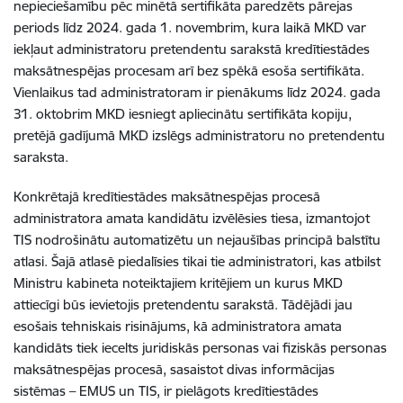
nepieciešamību pēc minētā sertifikāta paredzēts pārejas
periods līdz 2024. gada 1. novembrim, kura laikā MKD var
iekļaut administratoru pretendentu sarakstā kredītiestādes
maksātnespējas procesam arī bez spēkā esoša sertifikāta.
Vienlaikus tad administratoram ir pienākums līdz 2024. gada
31. oktobrim MKD iesniegt apliecinātu sertifikāta kopiju,
pretējā gadījumā MKD izslēgs administratoru no pretendentu
saraksta.
Konkrētajā kredītiestādes maksātnespējas procesā
administratora amata kandidātu izvēlēsies tiesa, izmantojot
TIS nodrošinātu automatizētu un nejaušības principā balstītu
atlasi. Šajā atlasē piedalīsies tikai tie administratori, kas atbilst
Ministru kabineta noteiktajiem kritējiem un kurus MKD
attiecīgi būs ievietojis pretendentu sarakstā. Tādējādi jau
esošais tehniskais risinājums, kā administratora amata
kandidāts tiek iecelts juridiskās personas vai fiziskās personas
maksātnespējas procesā, sasaistot divas informācijas
sistēmas – EMUS un TIS, ir pielāgots kredītiestādes