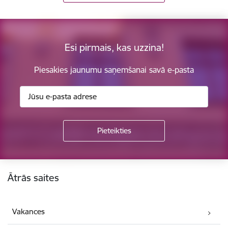
Esi pirmais, kas uzzina!
Piesakies jaunumu saņemšanai savā e-pasta
Kājene
Ātrās saites
Vakances