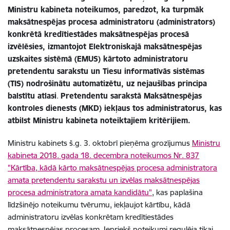
Ministru kabineta noteikumos, paredzot, ka turpmāk
maksātnespējas procesa administratoru (administrators)
konkrētā kredītiestādes maksātnespējas procesā
izvēlēsies, izmantojot Elektroniskajā maksātnespējas
uzskaites sistēmā (EMUS) kārtoto administratoru
pretendentu sarakstu un Tiesu informatīvās sistēmas
(TIS) nodrošinātu automatizētu, uz nejaušības principa
balstītu atlasi
.
Pretendentu sarakstā Maksātnespējas
kontroles dienests (MKD) iekļaus tos administratorus, kas
atbilst Ministru kabineta noteiktajiem kritērijiem.
Ministru kabinets š.g. 3. oktobrī pieņēma grozījumus
Ministru
kabineta 2018. gada 18. decembra noteikumos Nr. 837
"Kārtība, kādā kārto maksātnespējas procesa administratora
amata pretendentu sarakstu un izvēlas maksātnespējas
procesa administratora amata kandidātu"
, kas paplašina
līdzšinējo noteikumu tvērumu, iekļaujot kārtību, kādā
administratoru izvēlas konkrētam kredītiestādes
maksātnespējas procesam. Iepriekš noteikumi regulēja tikai,