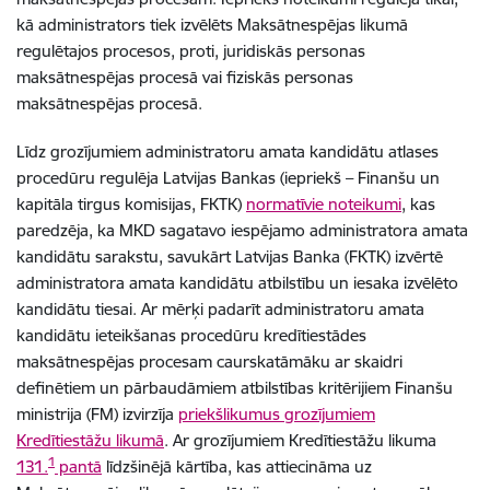
kā administrators tiek izvēlēts Maksātnespējas likumā
regulētajos procesos, proti, juridiskās personas
maksātnespējas procesā vai fiziskās personas
maksātnespējas procesā.
Līdz grozījumiem administratoru amata kandidātu atlases
procedūru regulēja Latvijas Bankas (iepriekš – Finanšu un
kapitāla tirgus komisijas, FKTK)
normatīvie noteikumi
, kas
paredzēja, ka MKD sagatavo iespējamo administratora amata
kandidātu sarakstu, savukārt Latvijas Banka (FKTK) izvērtē
administratora amata kandidātu atbilstību un iesaka izvēlēto
kandidātu tiesai. Ar mērķi padarīt administratoru amata
kandidātu ieteikšanas procedūru kredītiestādes
maksātnespējas procesam caurskatāmāku ar skaidri
definētiem un pārbaudāmiem atbilstības kritērijiem Finanšu
ministrija (FM) izvirzīja
priekšlikumus grozījumiem
Kredītiestāžu likumā
. Ar grozījumiem Kredītiestāžu likuma
1
131.
pantā
līdzšinējā kārtība, kas attiecināma uz