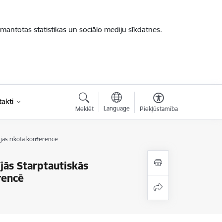
zmantotas statistikas un sociālo mediju sīkdatnes.
akti
Language
Meklēt
Piekļūstamība
ijas rīkotā konferencē
jās Starptautiskās
rencē