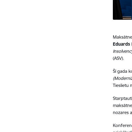
Maksātnes
Eduards 
Insolvenc
(ASV).
Šī gada k
(Moderniz
Tieslietu
Starptaut
maksātnes
nozares a
Konferenc