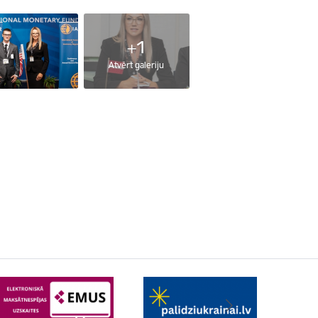
+1
Atvērt galeriju