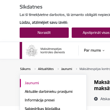
Pāriet uz lapas saturu
Sīkdatnes
Lai šī tīmekļvietne darbotos, tā izmanto obligāti nepiec
Lūdzu, atzīmējiet savu izvēli:
Noraidīt
Apstiprināt visas
Par mums
Sākums
Aktualitātes
Jaunumi
Maksātnespējas kontrol
Maksāt
Jaunumi
maksāt
Aktuālie darbinieku prasījumi
Atska
Informācija presei
Sabiedrības līdzdalība