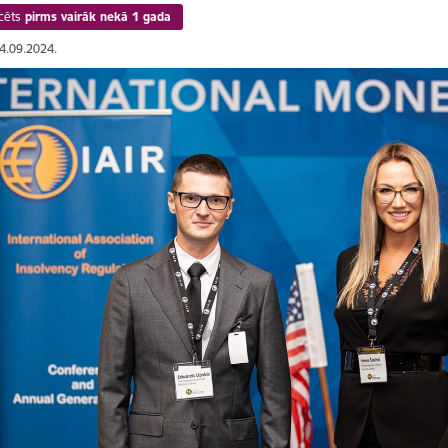
cēts
pirms vairāk nekā 1 gada
24.09.2024.