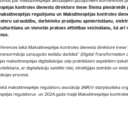
ījumus par maksātnespējas aktuālajiem jautājumiem konferences pl
spējas kontroles dienesta direktore Inese Šteina plenārsēdē
 maksātnespējas regulējumu un Maksātnespējas kontroles diene
ratoru uzraudzību, darbinieku prasījumu apmierināšanu, elekt
 uzturēšanu un vienotās prakses attīstības veicināšanu, kā ar
mus.
ferences laikā Maksātnespējas kontroles dienesta direktore Inese
 transormācija uzraugošo iestāžu darbībā”
(Digital Transformation 
jas maksātnespējas digitalizācijas ceļa praktiskiem aspektiem izskatī
oteikšana, ar digitalizāciju saistītie riski, stratēģijas izstrāde un ie
ācijas procesā.
iskā maksātnespējas regulatoru asociācija
(IAIR)
ir starptautiska or
pējas regulatorus un 2024.gada maijā Maksātnespējas kontroles 