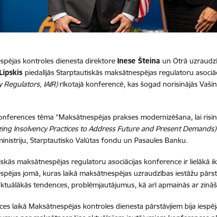
pējas kontroles dienesta direktore
Inese Šteina
un Otrā uzraudzī
Lipskis
piedalījās Starptautiskās maksātnespējas regulatoru asociā
y Regulators, IAIR)
rīkotajā konferencē, kas šogad norisinājās Vašin
onferences tēma “Maksātnespējas prakses modernizēšana, lai risin
ing Insolvency Practices to Address Future and Present Demands
 ministriju, Starptautisko Valūtas fondu un Pasaules Banku.
iskās maksātnespējas regulatoru asociācijas konference ir lielākā 
pējas jomā, kuras laikā maksātnespējas uzraudzības iestāžu pārst
ktuālākās tendences, problēmjautājumus, kā arī apmainās ar zinā
es laikā Maksātnespējas kontroles dienesta pārstāvjiem bija iespēja