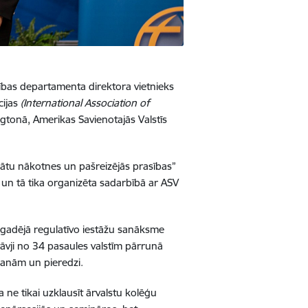
bas departamenta direktora vietnieks
cijas
(International Association of
gtonā, Amerikas Savienotajās Valstīs
ātu nākotnes un pašreizējās prasības”
)
un tā tika organizēta sadarbībā ar
ASV
ikgadējā regulatīvo iestāžu sanāksme
āvji no 34 pasaules valstīm pārrunā
šanām un pieredzi.
 ne tikai uzklausīt ārvalstu kolēģu