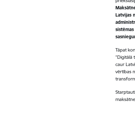
priekšlas
Maksātne
Latvijas
administ
sistēmas
sasniegu
Tāpat kon
”Digitālā
caur Latvi
vērtības n
transform
Starptaut
maksātnes