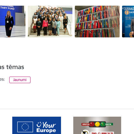
tas tēmas
es:
Jaunumi