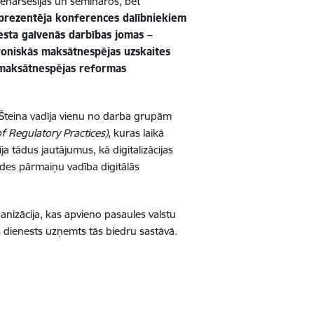
enārsesijās un semināros, bet
 prezentēja konferences dalībniekiem
sta galvenās darbības jomas –
roniskās maksātnespējas uzskaites
ī maksātnespējas reformas
 Šteina vadīja vienu no darba grupām
of Regulatory Practices)
, kuras laikā
ja tādus jautājumus, kā digitalizācijas
stādes pārmaiņu vadība digitālās
ganizācija, kas apvieno pasaules valstu
dienests uzņemts tās biedru sastāvā.