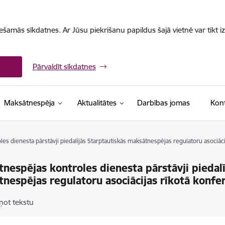
iešamās sīkdatnes. Ar Jūsu piekrišanu papildus šajā vietnē var tikt i
Pārvaldīt sīkdatnes
Maksātnespēja
Aktualitātes
Darbības jomas
Kont
es dienesta pārstāvji piedalījās Starptautiskās maksātnespējas regulatoru asociāc
nespējas kontroles dienesta pārstāvji piedalī
nespējas regulatoru asociācijas rīkotā konfe
ņot tekstu