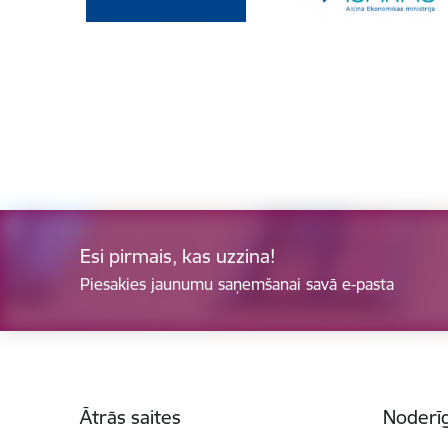
Esi pirmais, kas uzzina!
Piesakies jaunumu saņemšanai savā e-pasta
Kājene
Ātrās saites
Noderīg