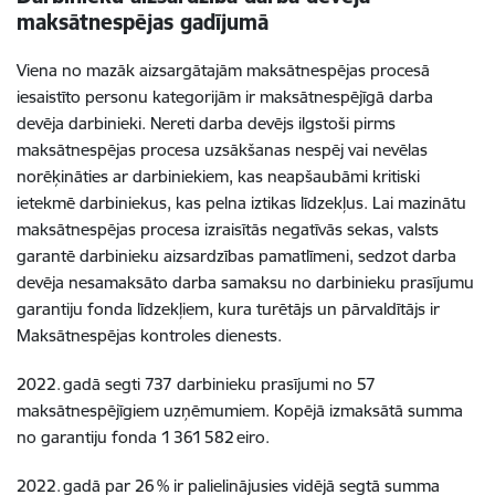
maksātnespējas gadījumā
Viena no mazāk aizsargātajām maksātnespējas procesā
iesaistīto personu kategorijām ir maksātnespējīgā darba
devēja darbinieki. Nereti darba devējs ilgstoši pirms
maksātnespējas procesa uzsākšanas nespēj vai nevēlas
norēķināties ar darbiniekiem, kas neapšaubāmi kritiski
ietekmē darbiniekus, kas pelna iztikas līdzekļus. Lai mazinātu
maksātnespējas procesa izraisītās negatīvās sekas, valsts
garantē darbinieku aizsardzības pamatlīmeni, sedzot darba
devēja nesamaksāto darba samaksu no darbinieku prasījumu
garantiju fonda līdzekļiem, kura turētājs un pārvaldītājs ir
Maksātnespējas kontroles dienests.
2022. gadā segti 737 darbinieku prasījumi no 57
maksātnespējīgiem uzņēmumiem. Kopējā izmaksātā summa
no garantiju fonda 1 361 582 eiro.
2022. gadā par 26 % ir palielinājusies vidējā segtā summa