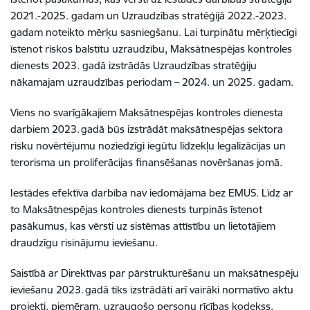
2021.-2025. gadam un Uzraudzības stratēģijā 2022.-2023.
gadam noteikto mērķu sasniegšanu. Lai turpinātu mērķtiecīgi
īstenot riskos balstītu uzraudzību, Maksātnespējas kontroles
dienests 2023. gadā izstrādās Uzraudzības stratēģiju
nākamajam uzraudzības periodam – 2024. un 2025. gadam.
Viens no svarīgākajiem Maksātnespējas kontroles dienesta
darbiem 2023. gadā būs izstrādāt maksātnespējas sektora
risku novērtējumu noziedzīgi iegūtu līdzekļu legalizācijas un
terorisma un proliferācijas finansēšanas novēršanas jomā.
Iestādes efektīva darbība nav iedomājama bez EMUS. Līdz ar
to Maksātnespējas kontroles dienests turpinās īstenot
pasākumus, kas vērsti uz sistēmas attīstību un lietotājiem
draudzīgu risinājumu ieviešanu.
Saistībā ar Direktīvas par pārstrukturēšanu un maksātnespēju
ieviešanu 2023. gadā tiks izstrādāti arī vairāki normatīvo aktu
projekti, piemēram, uzraugošo personu rīcības kodekss,