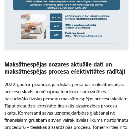
Maksātnespējas nozares aktuālie dati un
maksātnespējas procesa efektivitātes rādītāji
2022. gadā ir pieaudzis juridiskās personas maksātnespējas
procesu skaits un vērojama tendence samazināties
pasludināto fizisko personu maksātnespējas procesu skaitam.
Tāpat pieaudzis ierosināto tiesiskās aizsardzības procesu
skaits. Komersanti savas uzņēmējdarbības glābšanai no
finansiālām grūtībām aizvien vairāk izvēlas likumā nostiprinātu
procedūru – tiesiskās aizsardzības procesu. Tomēr krities ir to