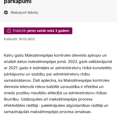
pārkāpumi
Atskaņot tekstu
Publicēts
pirms vairāk nekā 3 gadiem
Publicēts: 16.03.2023.
Katru gadu Maksātnespējas kontroles dienests apkopo un
analizē datus maksātnespējas jomā. 2022. gads salīdzinājumā
ar 2021. gadu ir iezīmējies ar administratoru rīcībā konstatēto
pārkāpumu un sūdzību par administratoru rīcību
samazināšanos. Dati apliecina, ka Maksātnespējas kontroles
dienesta īstenotā riskos balstītā uzraudzība ir efektīva un
sniedz pozitīvu rezultātu attiecībā uz administratoru rīcības
likumību. Uzlabojušies arī maksātnespējas procesa
efektivitātes rādītāji - palielinājušies atgūstamības radītāji un
samazinājušās maksātnespējas procesa izmaksas.