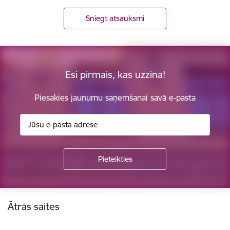
Sniegt atsauksmi
Esi pirmais, kas uzzina!
Piesakies jaunumu saņemšanai savā e-pasta
Kājene
Ātrās saites