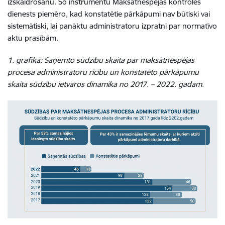
izskaidrošanu. Šo instrumentu Maksātnespējas kontroles
dienests piemēro, kad konstatētie pārkāpumi nav būtiski vai
sistemātiski, lai panāktu administratoru izpratni par normatīvo
aktu prasībām.
1. grafikā: Saņemto sūdzību skaita par maksātnespējas
procesa administratoru rīcību un konstatēto pārkāpumu
skaita sūdzību ietvaros dinamika no 2017. – 2022. gadam.