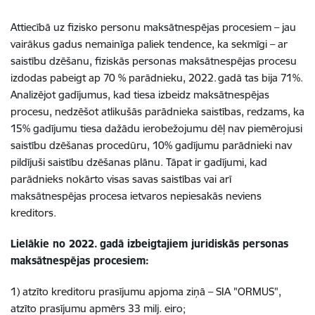
Attiecībā uz fizisko personu maksātnespējas procesiem – jau
vairākus gadus nemainīga paliek tendence, ka sekmīgi – ar
saistību dzēšanu, fiziskās personas maksātnespējas procesu
izdodas pabeigt ap 70 % parādnieku, 2022. gadā tas bija 71%.
Analizējot gadījumus, kad tiesa izbeidz maksātnespējas
procesu, nedzēšot atlikušās parādnieka saistības, redzams, ka
15% gadījumu tiesa dažādu ierobežojumu dēļ nav piemērojusi
saistību dzēšanas procedūru, 10% gadījumu parādnieki nav
pildījuši saistību dzēšanas plānu. Tāpat ir gadījumi, kad
parādnieks nokārto visas savas saistības vai arī
maksātnespējas procesa ietvaros nepiesakās neviens
kreditors.
Lielākie no 2022. gadā izbeigtajiem juridiskās personas
maksātnespējas procesiem:
1) atzīto kreditoru prasījumu apjoma ziņā – SIA "ORMUS",
atzīto prasījumu apmērs 33 milj. eiro;