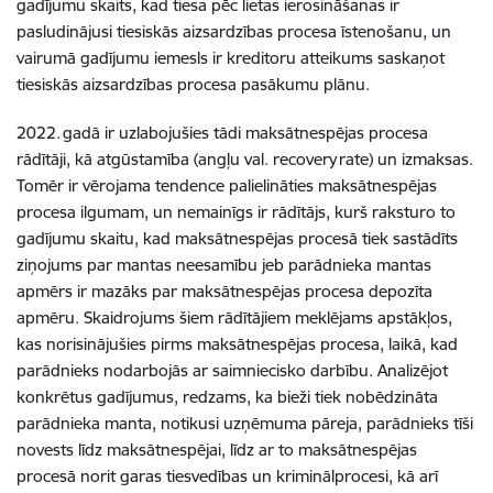
gadījumu skaits, kad tiesa pēc lietas ierosināšanas ir
pasludinājusi tiesiskās aizsardzības procesa īstenošanu, un
vairumā gadījumu iemesls ir kreditoru atteikums saskaņot
tiesiskās aizsardzības procesa pasākumu plānu.
2022. gadā ir uzlabojušies tādi maksātnespējas procesa
rādītāji, kā atgūstamība (angļu val. recovery rate) un izmaksas.
Tomēr ir vērojama tendence palielināties maksātnespējas
procesa ilgumam, un nemainīgs ir rādītājs, kurš raksturo to
gadījumu skaitu, kad maksātnespējas procesā tiek sastādīts
ziņojums par mantas neesamību jeb parādnieka mantas
apmērs ir mazāks par maksātnespējas procesa depozīta
apmēru. Skaidrojums šiem rādītājiem meklējams apstākļos,
kas norisinājušies pirms maksātnespējas procesa, laikā, kad
parādnieks nodarbojās ar saimniecisko darbību. Analizējot
konkrētus gadījumus, redzams, ka bieži tiek nobēdzināta
parādnieka manta, notikusi uzņēmuma pāreja, parādnieks tīši
novests līdz maksātnespējai, līdz ar to maksātnespējas
procesā norit garas tiesvedības un kriminālprocesi, kā arī