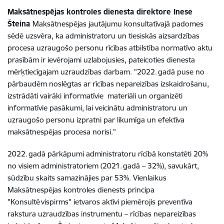
Maksātnespējas kontroles dienesta direktore Inese
Šteina
Maksātnespējas jautājumu konsultatīvajā padomes
sēdē uzsvēra, ka administratoru un tiesiskās aizsardzības
procesa uzraugošo personu rīcības atbilstība normatīvo aktu
prasībām ir ievērojami uzlabojusies, pateicoties dienesta
mērķtiecīgajam uzraudzības darbam. "2022. gadā puse no
pārbaudēm noslēgtas ar rīcības nepareizības izskaidrošanu,
izstrādāti vairāki informatīvie materiāli un organizēti
informatīvie pasākumi, lai veicinātu administratoru un
uzraugošo personu izpratni par likumīga un efektīva
maksātnespējas procesa norisi."
2022. gadā pārkāpumi administratoru rīcībā konstatēti 20%
no visiem administratoriem (2021. gadā – 32%), savukārt,
sūdzību skaits samazinājies par 53%. Vienlaikus
Maksātnespējas kontroles dienests principa
"Konsultē vispirms" ietvaros aktīvi piemērojis preventīva
rakstura uzraudzības instrumentu – rīcības nepareizības