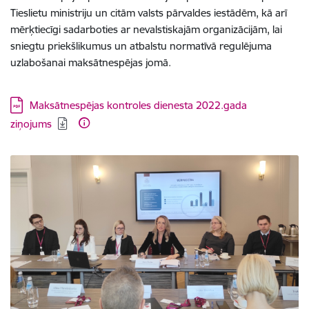
Tieslietu ministriju un citām valsts pārvaldes iestādēm, kā arī
mērķtiecīgi sadarboties ar nevalstiskajām organizācijām, lai
sniegtu priekšlikumus un atbalstu normatīvā regulējuma
uzlabošanai maksātnespējas jomā.
Lejupielādēt:
Maksātnespējas kontroles dienesta 2022.gada
ziņojums