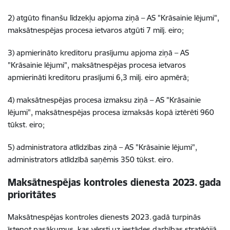
2) atgūto finanšu līdzekļu apjoma ziņā – AS "Krāsainie lējumi",
maksātnespējas procesa ietvaros atgūti 7 milj. eiro;
3) apmierināto kreditoru prasījumu apjoma ziņā – AS
"Krāsainie lējumi", maksātnespējas procesa ietvaros
apmierināti kreditoru prasījumi 6,3 milj. eiro apmērā;
4) maksātnespējas procesa izmaksu ziņā – AS "Krāsainie
lējumi", maksātnespējas procesa izmaksās kopā iztērēti 960
tūkst. eiro;
5) administratora atlīdzības ziņā – AS "Krāsainie lējumi",
administrators atlīdzībā saņēmis 350 tūkst. eiro.
Maksātnespējas kontroles dienesta 2023. gada
prioritātes
Maksātnespējas kontroles dienests 2023. gadā turpinās
īstenot pasākumus, kas vērsti uz iestādes darbības stratēģijā