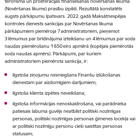
terorisma un proliferācijas finansēšanas novēršanas likuma
(Novēršanas likums) prasību izpildi. Rezultātā konstatēts
augsts pārkāpumu īpatsvars. 2022. gadā Maksātnespējas
kontroles dienests sankcijas par Novēršanas likuma
pārkāpumiem piemēroja 7 administratoriem, pieņemot
3 lēmumus par brīdinājuma izteikšanu un 4 lēmumus par soda
naudas piemērošanu 1 650 eiro apmērā (kopējais piemērotās
soda naudas apmērs). Pārkāpumi, par kuriem
administratoriem piemērota sankcija, ir:
ilgstoša ziņojumu nesniegšana Finanšu izlūkošanas
dienestam par aizdomīgiem darījumiem;
ilgstoša klienta izpētes neveikšana;
ilgstoša informācijas nenoskaidrošana, vai parādnieka
patiesais labuma guvējs neatbilst politiski nozīmīgas
personas, politiski nozīmīgas personas ģimenes locekļa vai
ar politiski nozīmīgu personu cieši saistītas personas
statusam;