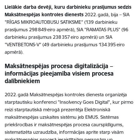
Lielākie darba devēji, kuru darbinieku prasījumus sedzis
Maksātnespējas kontroles dienests
2022. gadā, bija – SIA
"RĪGAS MIKROAUTOBUSU SATIKSME" (139 darbinieku
prasījumus 298 849 eiro apmērā), SIA "RAMATAS PLUS" (96
darbinieku prasījumus 238 357 eiro apmērā) un SIA
"VENTBETONS-V" (49 darbinieku prasījumus 134 395 eiro
apmērā).
Maksātnespējas procesa digitalizācija –
informācijas pieejamība visiem procesa
dalībniekiem
2022. gadā Maksātnespējas kontroles dienesta organizēja
starptautisku konferenci "Insolvency Goes Digital", kur pirmo
reizi starptautiskā mērogā prezentēja Elektroniskā
maksātnespējas uzskaites sistēmu jeb EMUS. Sistēmas
priekšrocības ir maksātnespējas procesa caurspīdīgums,
sistematizēta uzraudzība, informācijas aprite starp visām
maksātnespējas procesā iesaistītajām personām un