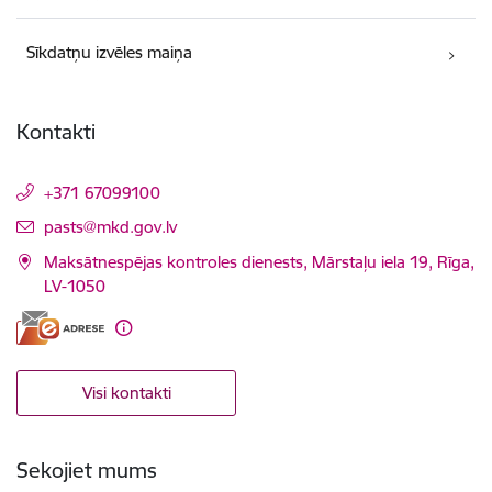
Sīkdatņu izvēles maiņa
Kontakti
+371 67099100
E-pasts:
pasts@mkd.gov.lv
Maksātnespējas kontroles dienests, Mārstaļu iela 19, Rīga,
LV-1050
Visi kontakti
Sekojiet mums