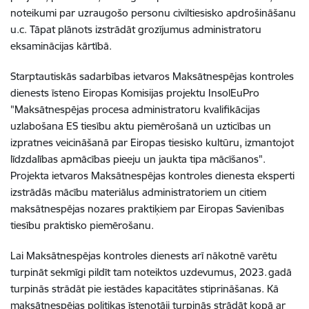
noteikumi par uzraugošo personu civiltiesisko apdrošināšanu
u.c. Tāpat plānots izstrādāt grozījumus administratoru
eksaminācijas kārtībā.
Starptautiskās sadarbības ietvaros Maksātnespējas kontroles
dienests īsteno Eiropas Komisijas projektu InsolEuPro
"Maksātnespējas procesa administratoru kvalifikācijas
uzlabošana ES tiesību aktu piemērošanā un uzticības un
izpratnes veicināšanā par Eiropas tiesisko kultūru, izmantojot
līdzdalības apmācības pieeju un jaukta tipa mācīšanos".
Projekta ietvaros Maksātnespējas kontroles dienesta eksperti
izstrādās mācību materiālus administratoriem un citiem
maksātnespējas nozares praktiķiem par Eiropas Savienības
tiesību praktisko piemērošanu.
Lai Maksātnespējas kontroles dienests arī nākotnē varētu
turpināt sekmīgi pildīt tam noteiktos uzdevumus, 2023. gadā
turpinās strādāt pie iestādes kapacitātes stiprināšanas. Kā
maksātnespējas politikas īstenotāji turpinās strādāt kopā ar