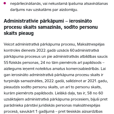
nepārliecināšanās, vai nekustamā īpašuma atsavināšanas
darījums nav uzskatāms par aizdomīgu.
Administratīvie pārkāpumi – ierosināto
procesu skaits samazinās, sodīto personu
skaits pieaug
Veicot administratīvā pārkāpuma procesu, Maksātnespējas
kontroles dienests 2022. gadā uzsācis 60 administratīvā
pārkāpuma procesus un pie administratīvās atbildības saucis
55 fiziskās personas, 24 no tām piemērots arī papildsods –
aizliegums ieņemt noteiktus amatus komercsabiedrībās. Lai
gan ierosināto administratīvā pārkāpuma procesu skaits ir
turpinājis samazināties, 2022. gadā, salīdzinot ar 2021. gadu,
pieaudzis sodīto personu skaits, un arī to personu skaits,
kurām piemērots papildsods. Lielākā daļa, tas ir, 58 no 60
uzsāktajiem administratīvā pārkāpuma procesiem, bijuši pret
parādnieka pārstāvi juridiskās personas maksātnespējas
procesā, savukārt 1 gadījumā – pret tiesiskās aizsardzības