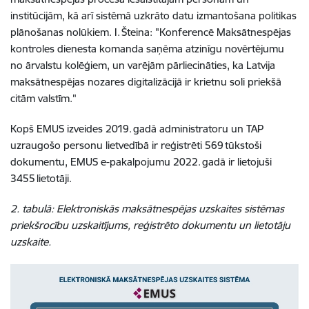
institūcijām, kā arī sistēmā uzkrāto datu izmantošana politikas
plānošanas nolūkiem. I. Šteina: "Konferencē Maksātnespējas
kontroles dienesta komanda saņēma atzinīgu novērtējumu
no ārvalstu kolēģiem, un varējām pārliecināties, ka Latvija
maksātnespējas nozares digitalizācijā ir krietnu soli priekšā
citām valstīm."
Kopš EMUS izveides 2019. gadā administratoru un TAP
uzraugošo personu lietvedībā ir reģistrēti 569 tūkstoši
dokumentu, EMUS e-pakalpojumu 2022. gadā ir lietojuši
3455 lietotāji.
2. tabulā: Elektroniskās maksātnespējas uzskaites sistēmas
priekšrocību uzskaitījums, reģistrēto dokumentu un lietotāju
uzskaite.