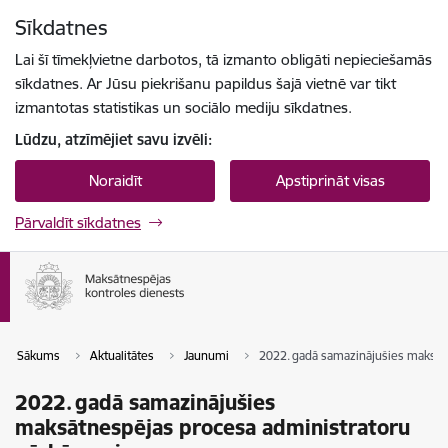
Pāriet uz lapas saturu
Sīkdatnes
Spied
lai meklētu
Enter
Lai šī tīmekļvietne darbotos, tā izmanto obligāti nepieciešamās
sīkdatnes. Ar Jūsu piekrišanu papildus šajā vietnē var tikt
izmantotas statistikas un sociālo mediju sīkdatnes.
Lūdzu, atzīmējiet savu izvēli:
Noraidīt
Apstiprināt visas
Pārvaldīt sīkdatnes
Sākums
Aktualitātes
Jaunumi
2022. gadā samazinājušies maksāt
2022. gadā samazinājušies
maksātnespējas procesa administratoru