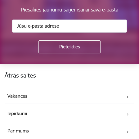
Piesakies jaunumu saņemšanai savā e-pasta
Kājene
Ātrās saites
Vakances
Iepirkumi
Par mums