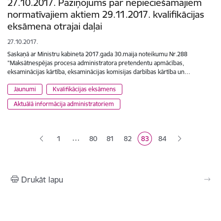
27.10.2017. Paziņojums par nepieciešamajiem
normatīvajiem aktiem 29.11.2017. kvalifikācijas
eksāmena otrajai daļai
27.10.2017.
Saskaņā ar Ministru kabineta 2017.gada 30.maija noteikumu Nr.288
"Maksātnespējas procesa administratora pretendentu apmācības,
eksaminācijas kārtība, eksaminācijas komisijas darbības kārtība un…
Jaunumi
Kvalifikācijas eksāmens
Aktuālā informācija administratoriem
Lapošana
…
1
80
81
82
83
84
Lapa
Lapa
Lapa
Pašreizējā lapa
Lapa
Drukāt lapu