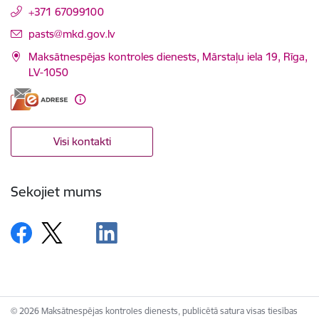
+371 67099100
E-pasts:
pasts@mkd.gov.lv
Maksātnespējas kontroles dienests, Mārstaļu iela 19, Rīga,
LV-1050
Visi kontakti
Sekojiet mums
© 2026 Maksātnespējas kontroles dienests, publicētā satura visas tiesības