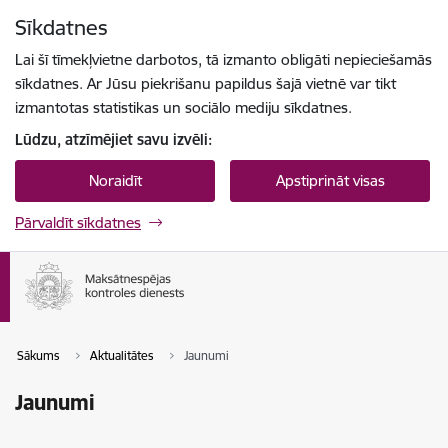
Pāriet uz lapas saturu
Sīkdatnes
Spied
lai meklētu
Enter
Lai šī tīmekļvietne darbotos, tā izmanto obligāti nepieciešamās
sīkdatnes. Ar Jūsu piekrišanu papildus šajā vietnē var tikt
izmantotas statistikas un sociālo mediju sīkdatnes.
Lūdzu, atzīmējiet savu izvēli:
Noraidīt
Apstiprināt visas
Pārvaldīt sīkdatnes
Sākums
Aktualitātes
Jaunumi
Jaunumi