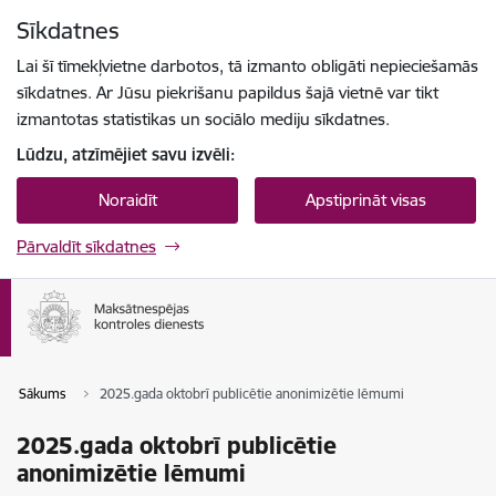
Pāriet uz lapas saturu
Sīkdatnes
Spied
lai meklētu
Enter
Lai šī tīmekļvietne darbotos, tā izmanto obligāti nepieciešamās
sīkdatnes. Ar Jūsu piekrišanu papildus šajā vietnē var tikt
izmantotas statistikas un sociālo mediju sīkdatnes.
Lūdzu, atzīmējiet savu izvēli:
Noraidīt
Apstiprināt visas
Pārvaldīt sīkdatnes
Sākums
2025.gada oktobrī publicētie anonimizētie lēmumi
2025.gada oktobrī publicētie
anonimizētie lēmumi