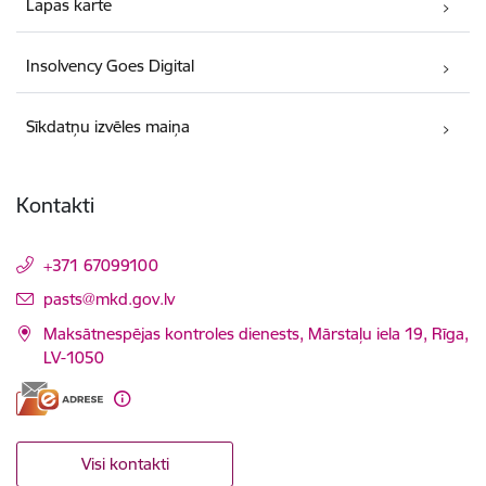
Lapas karte
Insolvency Goes Digital
Sīkdatņu izvēles maiņa
Kontakti
+371 67099100
E-pasts:
pasts@mkd.gov.lv
Maksātnespējas kontroles dienests, Mārstaļu iela 19, Rīga,
LV-1050
Visi kontakti