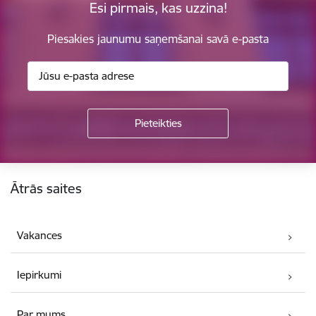
Esi pirmais, kas uzzina!
Piesakies jaunumu saņemšanai savā e-pasta
Kājene
Ātrās saites
Vakances
Iepirkumi
Par mums