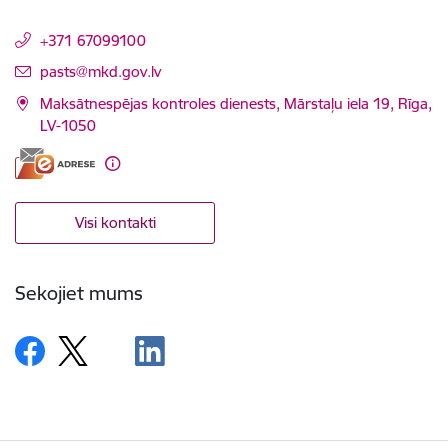
+371 67099100
E-pasts:
pasts@mkd.gov.lv
Maksātnespējas kontroles dienests, Mārstaļu iela 19, Rīga,
LV-1050
Visi kontakti
Sekojiet mums