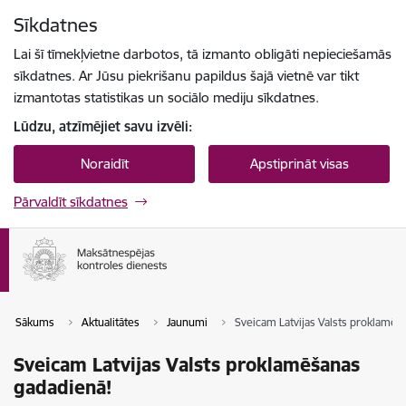
Pāriet uz lapas saturu
Sīkdatnes
Spied
lai meklētu
Enter
Lai šī tīmekļvietne darbotos, tā izmanto obligāti nepieciešamās
sīkdatnes. Ar Jūsu piekrišanu papildus šajā vietnē var tikt
izmantotas statistikas un sociālo mediju sīkdatnes.
Lūdzu, atzīmējiet savu izvēli:
Noraidīt
Apstiprināt visas
Pārvaldīt sīkdatnes
Sākums
Aktualitātes
Jaunumi
Sveicam Latvijas Valsts proklamēš
Sveicam Latvijas Valsts proklamēšanas
gadadienā!