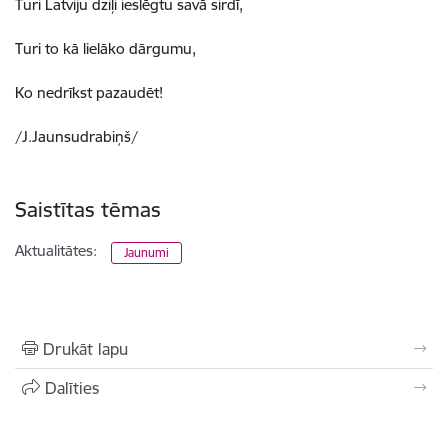
Turi Latviju dziļi ieslēgtu savā sirdī,
Turi to kā lielāko dārgumu,
Ko nedrīkst pazaudēt!
/J.Jaunsudrabiņš/
Saistītas tēmas
Aktualitātes:
Jaunumi
Drukāt lapu
Dalīties