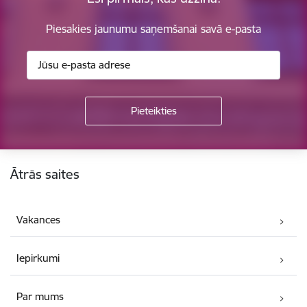
Piesakies jaunumu saņemšanai savā e-pasta
Kājene
Ātrās saites
Vakances
Iepirkumi
Par mums