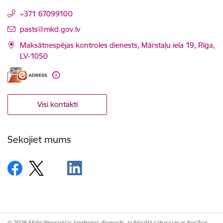
+371 67099100
E-pasts:
pasts@mkd.gov.lv
Maksātnespējas kontroles dienests, Mārstaļu iela 19, Rīga,
LV-1050
Visi kontakti
Sekojiet mums
© 2026 Maksātnespējas kontroles dienests, publicētā satura visas tiesības