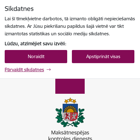
Pāriet uz lapas saturu
Sīkdatnes
Spied
lai meklētu
Enter
Lai šī tīmekļvietne darbotos, tā izmanto obligāti nepieciešamās
sīkdatnes. Ar Jūsu piekrišanu papildus šajā vietnē var tikt
izmantotas statistikas un sociālo mediju sīkdatnes.
Lūdzu, atzīmējiet savu izvēli:
Noraidīt
Apstiprināt visas
Pārvaldīt sīkdatnes
Maksātnespējas kontroles dienests