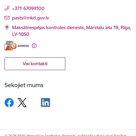
+371 67099100
E-pasts:
pasts@mkd.gov.lv
Maksātnespējas kontroles dienests, Mārstaļu iela 19, Rīga,
LV-1050
Visi kontakti
Sekojiet mums
© 2026 Maksātnespējas kontroles dienests, publicētā satura visas tiesības