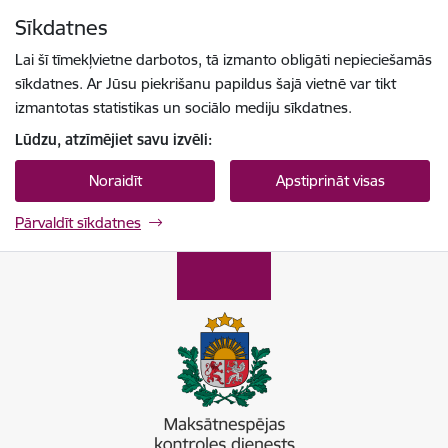
Pāriet uz lapas saturu
Sīkdatnes
Spied
lai meklētu
Enter
Lai šī tīmekļvietne darbotos, tā izmanto obligāti nepieciešamās
sīkdatnes. Ar Jūsu piekrišanu papildus šajā vietnē var tikt
izmantotas statistikas un sociālo mediju sīkdatnes.
Lūdzu, atzīmējiet savu izvēli:
Noraidīt
Apstiprināt visas
Pārvaldīt sīkdatnes
Maksātnespējas kontroles dienests