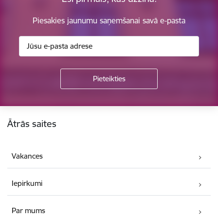
Piesakies jaunumu saņemšanai savā e-pasta
Kājene
Ātrās saites
Vakances
Iepirkumi
Par mums