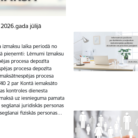
026.gada jūlijā
 izmaksu laika periodā no
iodā pieņemti: Lēmumi Izmaksu
ējas procesa depozīta
spējas procesa depozīta
s maksātnespējas procesa
740 2 par Kontā iemaksāto
as kontroles dienesta
izmaksā uz iesnieguma pamata
segšanai juridiskās personas
 segšanai fiziskās personas…