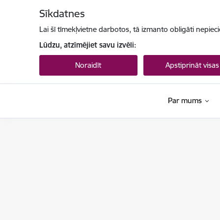
Pāriet uz lapas saturu
Sīkdatnes
Lai šī tīmekļvietne darbotos, tā izmanto obligāti nepiec
Lūdzu, atzīmējiet savu izvēli:
Noraidīt
Apstiprināt visas
Par mums
Maksātnespējas kontroles dienests