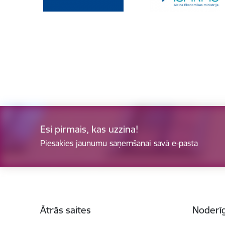
Esi pirmais, kas uzzina!
Piesakies jaunumu saņemšanai savā e-pasta
Kājene
Ātrās saites
Noderīg