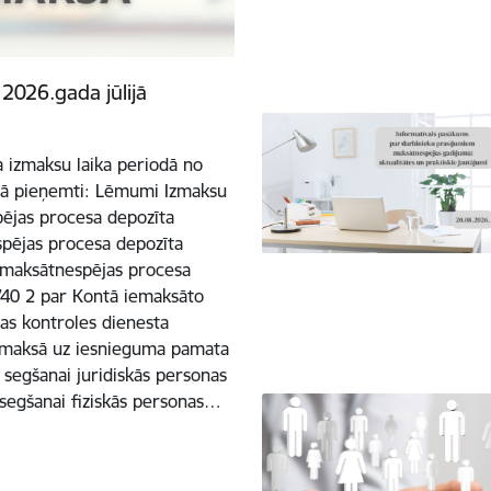
026.gada jūlijā
 izmaksu laika periodā no
iodā pieņemti: Lēmumi Izmaksu
ējas procesa depozīta
spējas procesa depozīta
s maksātnespējas procesa
740 2 par Kontā iemaksāto
as kontroles dienesta
izmaksā uz iesnieguma pamata
segšanai juridiskās personas
 segšanai fiziskās personas…