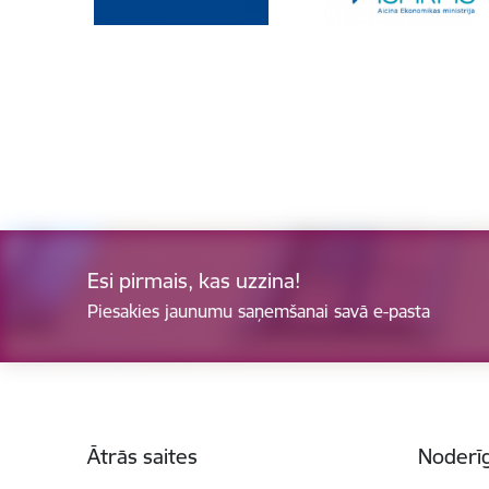
Esi pirmais, kas uzzina!
Piesakies jaunumu saņemšanai savā e-pasta
Kājene
Ātrās saites
Noderīg