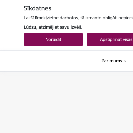
Pāriet uz lapas saturu
Sīkdatnes
Lai šī tīmekļvietne darbotos, tā izmanto obligāti nepiec
Lūdzu, atzīmējiet savu izvēli:
Noraidīt
Apstiprināt visas
Par mums
Maksātnespējas kontroles dienests