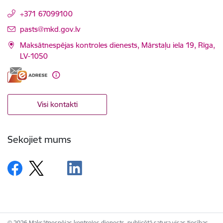
+371 67099100
E-pasts:
pasts@mkd.gov.lv
Maksātnespējas kontroles dienests, Mārstaļu iela 19, Rīga,
LV-1050
Visi kontakti
Sekojiet mums
© 2026 Maksātnespējas kontroles dienests, publicētā satura visas tiesības