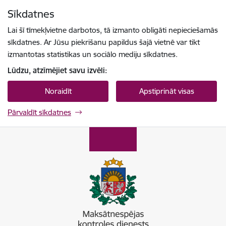
Pāriet uz lapas saturu
Sīkdatnes
Spied
lai meklētu
Enter
Lai šī tīmekļvietne darbotos, tā izmanto obligāti nepieciešamās
sīkdatnes. Ar Jūsu piekrišanu papildus šajā vietnē var tikt
izmantotas statistikas un sociālo mediju sīkdatnes.
Lūdzu, atzīmējiet savu izvēli:
Noraidīt
Apstiprināt visas
Pārvaldīt sīkdatnes
Maksātnespējas kontroles dienests