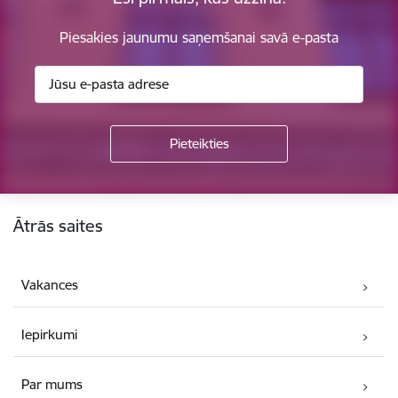
Piesakies jaunumu saņemšanai savā e-pasta
Kājene
Ātrās saites
Vakances
Iepirkumi
Par mums