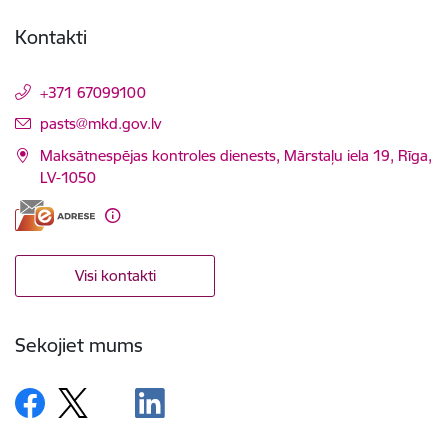
Kontakti
+371 67099100
E-pasts:
pasts@mkd.gov.lv
Maksātnespējas kontroles dienests, Mārstaļu iela 19, Rīga,
LV-1050
Visi kontakti
Sekojiet mums