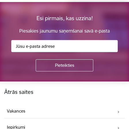
Esi pirmais, kas uzzina!
Piesakies jaunumu saņemšanai savā e-pasta
Kājene
Ātrās saites
Vakances
Iepirkumi