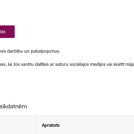
tās
ietnes darbību un pakalpojumus.
, lai Jūs varētu dalīties ar saturu sociālajos medijos vai skatīt mā
 sīkdatnēm
Apraksts