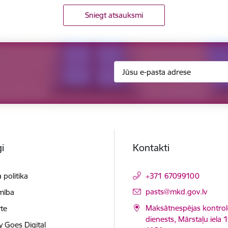
Sniegt atsauksmi
i
Kontakti
 politika
+371 67099100
E-pasts:
pasts@mkd.gov.lv
mība
Maksātnespējas kontrol
te
dienests, Mārstaļu iela 1
y Goes Digital