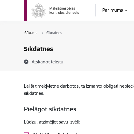
Pāriet uz lapas saturu
Par mums
Sākums
Sīkdatnes
Sīkdatnes
Atskaņot tekstu
Lai šī tīmekļvietne darbotos, tā izmanto obligāti nepiec
sīkdatnes.
Pielāgot sīkdatnes
Lūdzu, atzīmējiet savu izvēli: