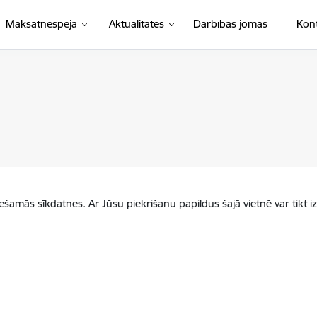
Maksātnespēja
Aktualitātes
Darbības jomas
Kont
iešamās sīkdatnes. Ar Jūsu piekrišanu papildus šajā vietnē var tikt i