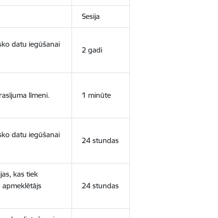
Sesija
isko datu iegūšanai
2 gadi
rasījuma līmeni.
1 minūte
isko datu iegūšanai
24 stundas
as, kas tiek
ā apmeklētājs
24 stundas