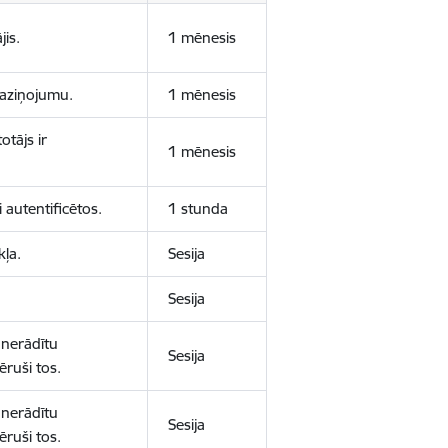
jis.
1 mēnesis
 paziņojumu.
1 mēnesis
otājs ir
1 mēnesis
 autentificētos.
1 stunda
kļa.
Sesija
Sesija
 nerādītu
Sesija
ēruši tos.
 nerādītu
Sesija
ēruši tos.