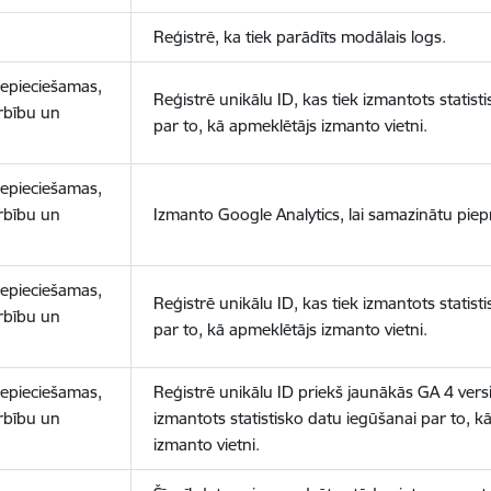
Reģistrē, ka tiek parādīts modālais logs.
nepieciešamas,
Reģistrē unikālu ID, kas tiek izmantots statist
arbību un
par to, kā apmeklētājs izmanto vietni.
nepieciešamas,
arbību un
Izmanto Google Analytics, lai samazinātu piep
nepieciešamas,
Reģistrē unikālu ID, kas tiek izmantots statist
arbību un
par to, kā apmeklētājs izmanto vietni.
nepieciešamas,
Reģistrē unikālu ID priekš jaunākās GA 4 versij
arbību un
izmantots statistisko datu iegūšanai par to, k
izmanto vietni.