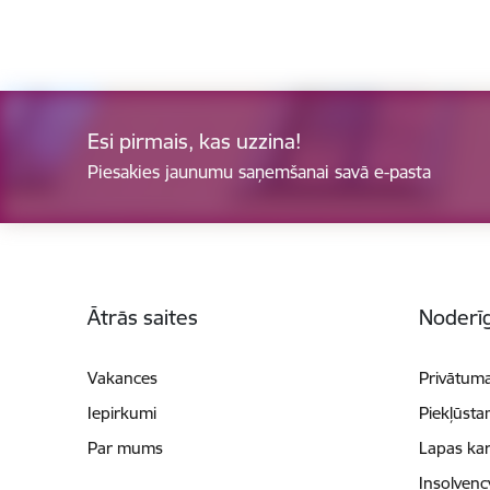
Esi pirmais, kas uzzina!
Piesakies jaunumu saņemšanai savā e-pasta
Kājene
Ātrās saites
Noderīg
Vakances
Privātuma
Iepirkumi
Piekļūsta
Par mums
Lapas kar
Insolvenc