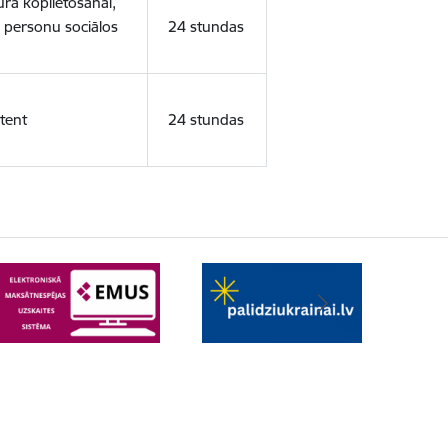
ura koplietošanai,
o personu sociālos
24 stundas
tent
24 stundas