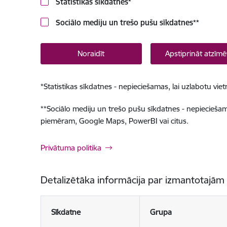
Statistikas sīkdatnes
*
Sociālo mediju un trešo pušu sīkdatnes
**
Noraidīt
Apstiprināt atzīmē
*
Statistikas sīkdatnes - nepieciešamas, lai uzlabotu v
**
Sociālo mediju un trešo pušu sīkdatnes - nepieciešamas
piemēram, Google Maps, PowerBI vai citus.
Privātuma politika
Detalizētāka informācija par izmantotajām
Sīkdatne
Grupa