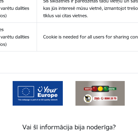
es
Šīs sīkdatnes ir paredzētas tādu vietņu un sat
varētu dalīties
kas jūs interesē mūsu vietnē, izmantojot treš
los)
tīklus vai citas vietnes.
es
varētu dalīties
Cookie is needed for all users for sharing con
los)
Vai šī informācija bija noderīga?